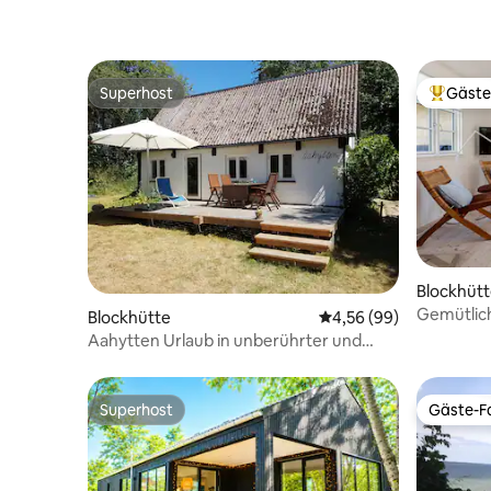
Superhost
Gäste
Superhost
Beliebte
Blockhüt
Gemütlic
Blockhütte
Durchschnittliche Bew
4,56 (99)
Sauna
Aahytten Urlaub in unberührter und
schöner Natur.
Superhost
Gäste-Fa
Superhost
Gäste-Fa