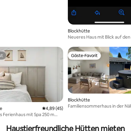
Blockhütte
Neueres Haus mit Blick auf den
st
Gäste-Favorit
st
Gäste-Favorit
Blockhütte
Familiensommerhaus in der Nä
te
Durchschnittliche Bewertung: 4,89 von 5, 
4,89 (45)
Strand, Wald und Tisvilde-Stadt
s Ferienhaus mit Spa 250 m
wertung: 4,78 von 5, 9 Bewertungen
 entfernt
Haustierfreundliche Hütten mieten