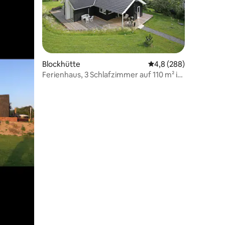
Blockhütte
Durchschnittliche Be
4,8 (288)
Ferienhaus, 3 Schlafzimmer auf 110 m² in
12 Bewertungen
Rågeleje