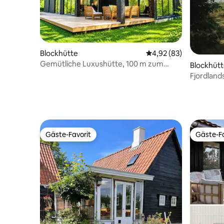
Blockhütte
Durchschnittliche Bew
4,92 (83)
Gemütliche Luxushütte, 100 m zum
Blockhüt
Strand
Fjordland
Gäste-Favorit
Gäste-Fa
Gäste-Favorit
Gäste-Fa