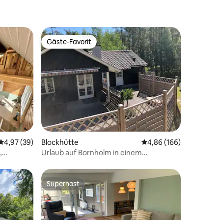
Gäste-Favorit
Gäste-Favorit
22 Bewertungen
Durchschnittliche Bewertung: 4,97 von 5, 39 Bewertungen
4,97 (39)
Blockhütte
Durchschnittliche Bew
4,86 (166)
,
Urlaub auf Bornholm in einem
ntfernt
Naturgebiet mit Ihrem Haustier.
Superhost
Superhost