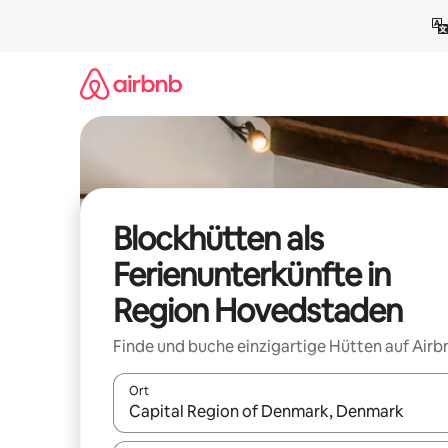
Zu
Inhalten
springen
Blockhütten als
Ferienunterkünfte in
Region Hovedstaden
Finde und buche einzigartige Hütten auf Airb
Ort
Wenn Ergebnisse verfügbar sind, navigiere mit d