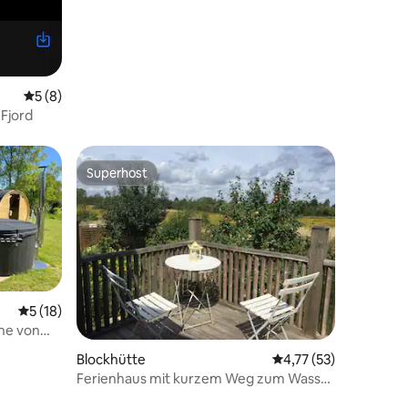
Durchschnittliche Bewertung: 5 von 5, 8 Bewertungen
5 (8)
 Fjord
Superhost
Superhost
Durchschnittliche Bewertung: 5 von 5, 18 Bewertungen
5 (18)
he von
45 Bewertungen
Blockhütte
Durchschnittliche Be
4,77 (53)
Ferienhaus mit kurzem Weg zum Wasser
und Wildnisbad