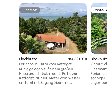
Superhost
Gäste-Fa
Superhost
Gäste-Fa
Blockhütte
Durchschnittliche Bewe
4,82 (201)
Blockhüt
Ferienhaus 100 m vom Kattegat
Gemütlich
deinen Ur
Ruhig gelegen auf einem großen
Charmant
Naturgrundstück in der 2. Reihe zum
Ferienhau
Kattegat. Nur 100 Meter vom Wasser
sonniger T
entfernt mit Zugang über eine
Lagerfeue
gemeinsam genutzte Strandtreppe.
(4 Person
Gemütliches, ganzjährig isoliertes
Küche, Sm
Holzhaus aus dem Jahr 1997 mit einer
Badezimme
großen, hellen Wohnküche und zwei
WC (nur 
Ausgängen nach außen. Draußen gibt es
Bettwäsc