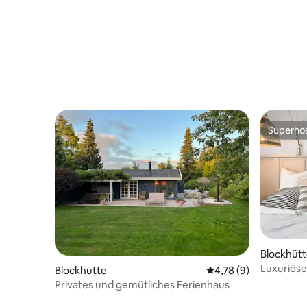
Superho
Superho
Blockhüt
Luxuriöse
Blockhütte
Durchschnittliche Be
4,78 (9)
vom Meer
Privates und gemütliches Ferienhaus