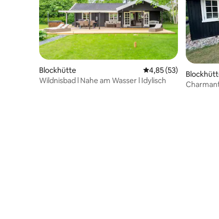
Blockhütte
Durchschnittliche Bew
4,85 (53)
Blockhüt
Wildnisbad l Nahe am Wasser l Idylisch
Charmante
Nähe des