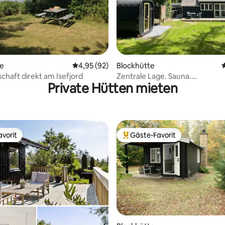
ertung: 4,92 von 5, 83 Bewertungen
te
Durchschnittliche Bewertung: 4,95 von 5, 
4,95 (92)
Blockhütte
schaft direkt am Isefjord
Zentrale Lage. Sauna.
Private Hütten mieten
Lebensmittelgeschäft, Strand i
Nähe.
vorit
Gäste-Favorit
vorit
Beliebter Gäste-Favorit.