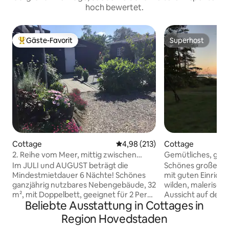
hoch bewertet.
Gäste-Favorit
Superhost
Beliebter Gäste-Favorit.
Superhost
Cottage
Durchschnittliche Bewertung: 4
4,98 (213)
Cottage
2. Reihe vom Meer, mittig zwischen
Gemütliches, ger
Stadt und Leuchtturm.
mit schönem Meer
Im JULI und AUGUST beträgt die
Schönes großes c
Mindestmietdauer 6 Nächte! Schönes
mit guten Einrich
ganzjährig nutzbares Nebengebäude, 32
wilden, malerisch
m², mit Doppelbett, geeignet für 2 Pers.
Aussicht auf den 
Beliebte Ausstattung in Cottages in
Der Anbau befindet sich wunderschön
Schwimmpier. Ein
in der 2. Reihe vom Meer entfernt, mit
die Insel mit der 
Region Hovedstaden
einem schönen abgegrenzten privaten
von der Fähre ent