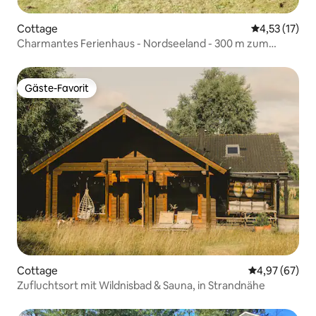
Cottage
Durchschnitt
4,53 (17)
Charmantes Ferienhaus - Nordseeland - 300 m zum
Strand
Gäste-Favorit
Gäste-Favorit
Cottage
Durchschnittl
4,97 (67)
Zufluchtsort mit Wildnisbad & Sauna, in Strandnähe