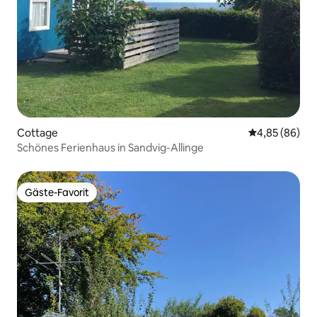
Cottage
Durchschnittl
4,85 (86)
Schönes Ferienhaus in Sandvig-Allinge
Gäste-Favorit
Gäste-Favorit