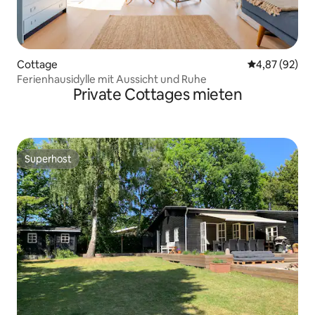
Cottage
Durchschnittl
4,87 (92)
Ferienhausidylle mit Aussicht und Ruhe
Private Cottages mieten
Superhost
Superhost