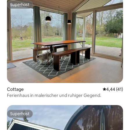
Superhost
Superhost
Cottage
Durchschnitt
4,44 (41)
Ferienhaus in malerischer und ruhiger Gegend.
Superhost
Superhost