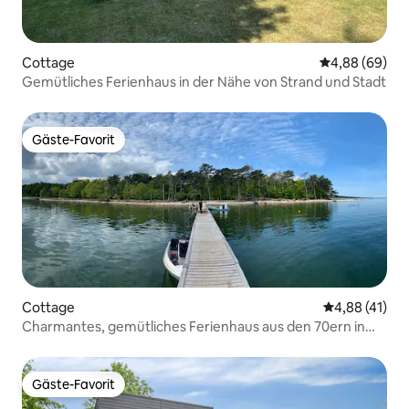
Cottage
Durchschnittl
4,88 (69)
Gemütliches Ferienhaus in der Nähe von Strand und Stadt
Gäste-Favorit
Gäste-Favorit
Cottage
Durchschnitt
4,88 (41)
Charmantes, gemütliches Ferienhaus aus den 70ern in
der Nähe von Wald und Strand
Gäste-Favorit
Gäste-Favorit