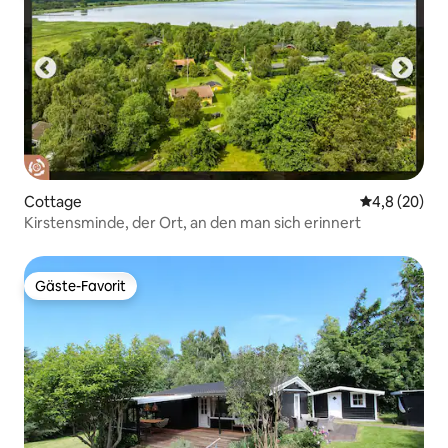
Cottage
Durchschnitt
4,8 (20)
Kirstensminde, der Ort, an den man sich erinnert
Gäste-Favorit
Gäste-Favorit