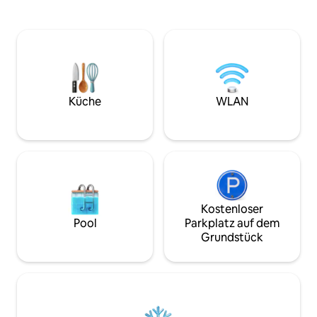
Garten. Wir haben 2 min. zu einer
Familien. Keine Pa
schönen Aussicht auf Kullen, den Hafen
Etagenbetten und 
und die Küste, sowie 7 min. zu Fuß zum
Haupthaus und ein
Strand mit einer Brücke, und somit eine
Mannbett im Neb
großartige Gelegenheit für ein
besten geeignet f
morgendliches Bad! Folge dem Fyrstien
Große Terrasse, G
in Richtung des alten Gilleleje oder in die
Trampolin. Hochstu
entgegengesetzte Richtung in Richtung
Reinigung ist oblig
Küche
WLAN
Nakkehoved Leuchtturm, von wo aus
deine eigene Bet
man eine atemberaubende Aussicht
Handtücher mit. N
hat.
Kostenloser
Pool
Parkplatz auf dem
Grundstück