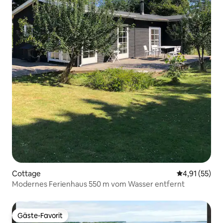
Cottage
Durchschnitt
4,91 (55)
Modernes Ferienhaus 550 m vom Wasser entfernt
Gäste-Favorit
Gäste-Favorit