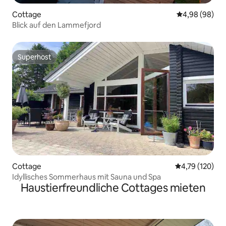
Cottage
Durchschnittl
4,98 (98)
Blick auf den Lammefjord
Superhost
Superhost
Cottage
Durchschnittl
4,79 (120)
Idyllisches Sommerhaus mit Sauna und Spa
Haustierfreundliche Cottages mieten