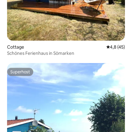
Cottage
Durchschnit
4,8 (45)
Schönes Ferienhaus in Sömarken
Superhost
Superhost