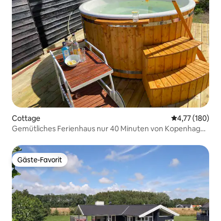
Cottage
Durchschnittl
4,77 (180)
Gemütliches Ferienhaus nur 40 Minuten von Kopenhagen
entfernt. - NEUES SPA
Gäste-Favorit
Gäste-Favorit