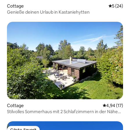
Cottage
Durchschni
5 (24)
Genieße deinen Urlaub in Kastaniehytten
Cottage
Durchschnitt
4,94 (17)
Stilvolles Sommerhaus mit 2 Schlafzimmern in der Nähe
des Strandes