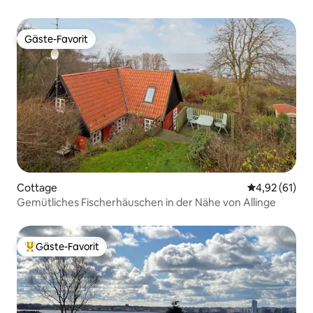
Gäste-Favorit
Gäste-Favorit
Cottage
Durchschnitt
4,92 (61)
Gemütliches Fischerhäuschen in der Nähe von Allinge
Gäste-Favorit
Beliebter Gäste-Favorit.