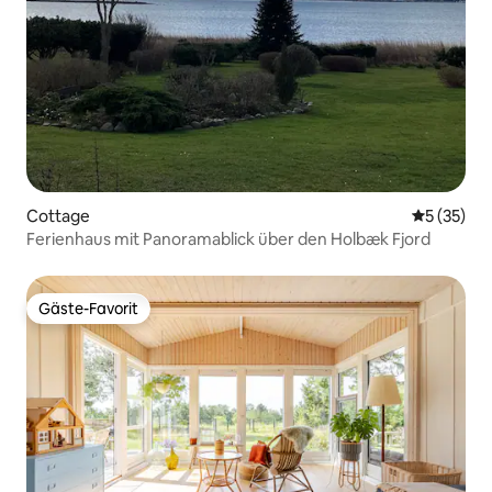
Cottage
Durchschn
5 (35)
Ferienhaus mit Panoramablick über den Holbæk Fjord
Gäste-Favorit
Gäste-Favorit