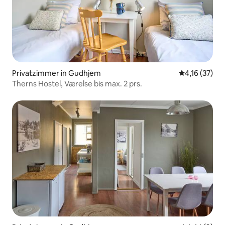
Privatzimmer in Gudhjem
Durchschnitt
4,16 (37)
Therns Hostel, Værelse bis max. 2 prs.