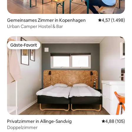
Gemeinsames Zimmer in Kopenhagen
Durchschnittlic
4,57 (1.498)
Urban Camper Hostel & Bar
Gäste-Favorit
Gäste-Favorit
Privatzimmer in Allinge-Sandvig
Durchschnittli
4,88 (105)
Doppelzimmer