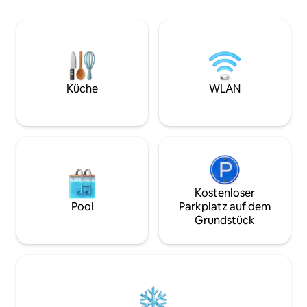
des Haupthauses 
des Haupthauses – beide nur wenige
Gehminuten von 
Gehminuten von den
Gemeinschaftsein
Gemeinschaftseinrichtungen entfernt.
Alle Zimmer sind 
Alle Zimmer sind mit einem
komfortablen Dop
komfortablen Doppelbett und einem
praktischen Etage
praktischen Etagenbett ausgestattet.
Jedes Zimmer hat 
Jedes Zimmer hat einen Kleiderschrank
Küche
WLAN
und einen Arbeits
und einen Arbeitsbereich, und die
Familienzimmer i
Familienzimmer im Anbau verfügen
auch über ein ei
auch über ein eigenes Waschbecken.
Kostenloser
Pool
Parkplatz auf dem
Grundstück