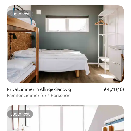
Superhost
Superhost
Privatzimmer in Allinge-Sandvig
Durchschnitt
4,74 (46)
Familienzimmer für 4 Personen
Superhost
Superhost