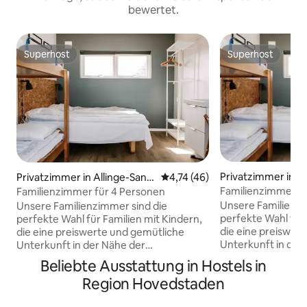
bewertet.
Superhost
Superhost
Superhost
Superhost
Privatzimmer in A
Privatzimmer in Allinge-Sand
Durchschnittliche Bewertung: 
4,74 (46)
vig
vig
Familienzimmer f
Familienzimmer für 4 Personen
Unsere Familienzi
Unsere Familienzimmer sind die
perfekte Wahl für 
perfekte Wahl für Familien mit Kindern,
die eine preiswer
die eine preiswerte und gemütliche
Unterkunft in der
Unterkunft in der Nähe der
atemberaubenden
atemberaubenden Natur von Nord-
Beliebte Ausstattung in Hostels in
Bornholm suchen.
Bornholm suchen. Die Zimmer befinden
Region Hovedstaden
sich entweder im
sich entweder im stimmungsvollen
Anbau im Innenhof
Anbau im Innenhof oder im ersten Stock