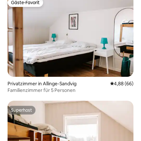
Gäste-Favorit
Gäste-Favorit
Privatzimmer in Allinge-Sandvig
Durchschnittl
4,88 (66)
Familienzimmer für 5 Personen
Superhost
Superhost