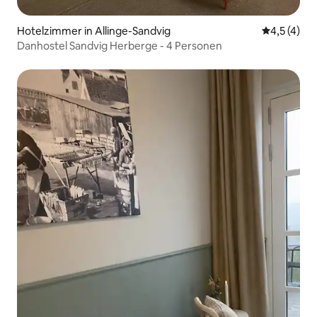
Hotelzimmer in Allinge-Sandvig
Durchschni
4,5 (4)
Danhostel Sandvig Herberge - 4 Personen