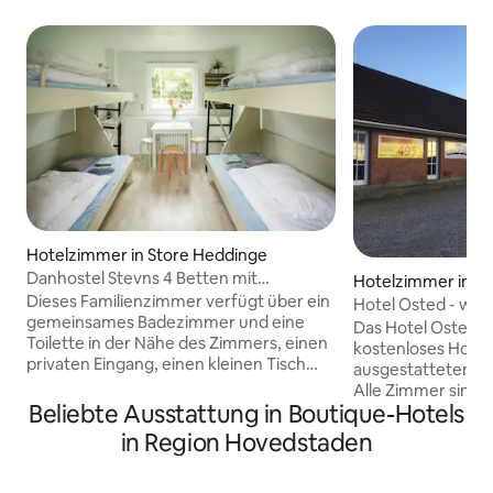
Hotelzimmer in Store Heddinge
Danhostel Stevns 4 Betten mit
Hotelzimmer in Le
gemeinsamer Toilette/Bad
Dieses Familienzimmer verfügt über ein
Hotel Osted - wenn
gemeinsames Badezimmer und eine
ist!
Das Hotel Osted is
Toilette in der Nähe des Zimmers, einen
kostenloses Hotel 
privaten Eingang, einen kleinen Tisch
ausgestatteten Zi
und kleine Stühle sowie 2 Etagenbetten.
Alle Zimmer sind i
Ideal für Familien, um Ruhe und Frieden
Beliebte Ausstattung in Boutique-Hotels
Verdunkelungsvor
in einer sicheren Umgebung zu
kostenlosem WLAN
in Region Hovedstaden
genießen Die Gäste können sich im
Toilette mit Bade
Garten oder auf der Terrasse
Schminken möglich ist. Die
entspannen, den Außenkamin sowie die