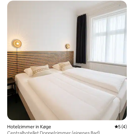
Hotelzimmer in Køge
Durchsch
5 (4)
Centralhotellet Doppelzimmer (eigenes Bad)