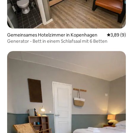
Gemeinsames Hotelzimmer in Kopenhagen
Durchschnitt
3,89 (9)
Generator - Bett in einem Schlafsaal mit 6 Betten