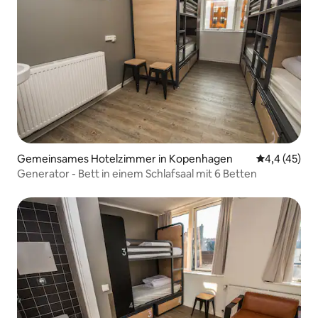
Gemeinsames Hotelzimmer in Kopenhagen
Durchschnit
4,4 (45)
Generator - Bett in einem Schlafsaal mit 6 Betten