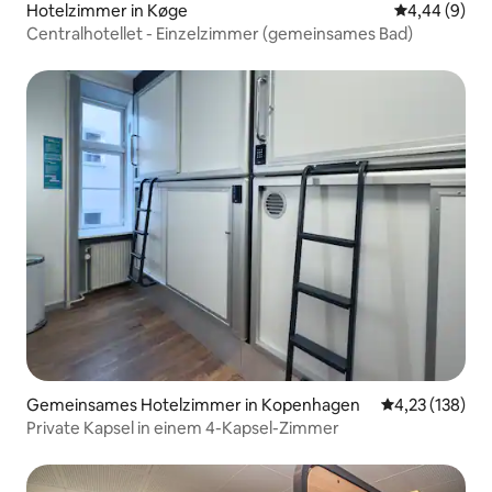
Hotelzimmer in Køge
Durchschnitt
4,44 (9)
Centralhotellet - Einzelzimmer (gemeinsames Bad)
Gemeinsames Hotelzimmer in Kopenhagen
Durchschnittl
4,23 (138)
Private Kapsel in einem 4-Kapsel-Zimmer