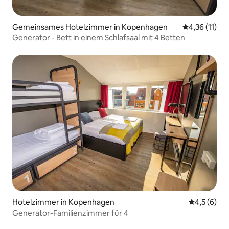
Gemeinsames Hotelzimmer in Kopenhagen
Durchschnitt
4,36 (11)
Generator - Bett in einem Schlafsaal mit 4 Betten
Hotelzimmer in Kopenhagen
Durchschni
4,5 (6)
Generator-Familienzimmer für 4