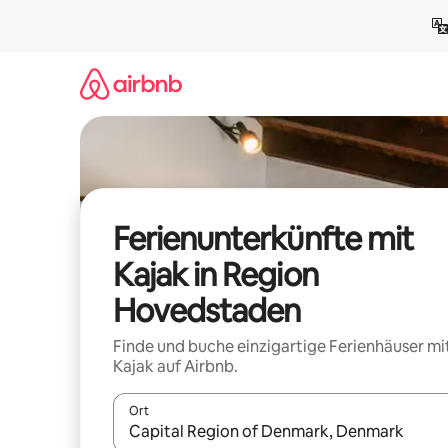
Zu
Inhalten
springen
Ferienunterkünfte mit
Kajak in Region
Hovedstaden
Finde und buche einzigartige Ferienhäuser mi
Kajak auf Airbnb.
Ort
Wenn Ergebnisse verfügbar sind, navigiere mit d