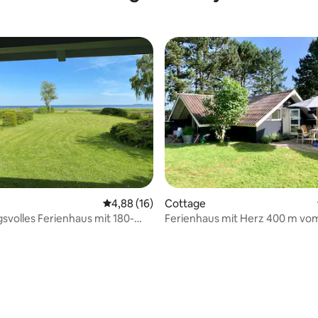
Durchschnittliche Bewertung: 4,88 von 5, 
4,88 (16)
Cottage
volles Ferienhaus mit 180-
Ferienhaus mit Herz 400 m vo
rblick
entfernt