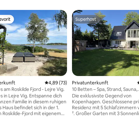
vorit
Superhost
vorit
Superhost
erkunft
Durchschnittliche Bewertung: 4,89 von 5, 
4,89 (73)
Privatunterkunft
 am Roskilde Fjord - Lejre Vig.
10 Betten – Spa, Strand, Sauna,
Fitnessraum, Unterkunft – Lux
s in Lejre Vig. Entspanne dich
Die exklusivste Gegend von
anzen Familie in diesem ruhigen
Kopenhagen. Geschlossene pr
 Haus befindet sich in der 1.
Residenz mit 5 Schlafzimmern 
 Roskilde-Fjord mit eigenem
². Großer Garten mit 3 Sonnenl
ütliches älteres Holzhaus von
Überdachte Außenküche mit Gr
Heizung. Große Terrasse mit S
 und Vergnügen gedacht sind,
Kaltwasserbecken und Außend
Bewertung: 5 von 5, 39 Bewertungen
 kleines Ruderboot, das auf
Anhang mit Sauna und Fitnessr