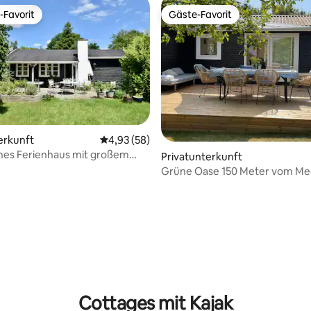
-Favorit
Gäste-Favorit
r Gäste-Favorit.
Gäste-Favorit
erkunft
Durchschnittliche Bewertung: 4,93 von 5, 
4,93 (58)
hes Ferienhaus mit großem
Privatunterkunft
 der Nähe des Fjords
Grüne Oase 150 Meter vom Me
entfernt
 Bewertung: 5 von 5, 6 Bewertungen
Cottages mit Kajak