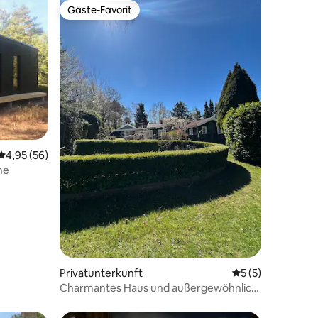
Gäste-Favorit
Gäste-Favorit
Durchschnittliche Bewertung: 4,95 von 5, 56 Bewertungen
4,95 (56)
he
20 Bewertungen
Privatunterkunft
Durchschnittlich
5 (5)
Charmantes Haus und außergewöhnlich
schöner und großer Garten.