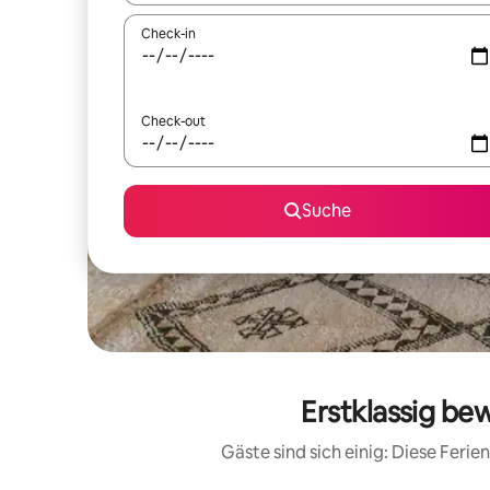
Check-in
Check-out
Suche
Erstklassig be
Gäste sind sich einig: Diese Fer