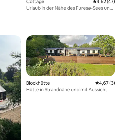
Cottage
Durchschnittliche Be
4,62 (47)
Urlaub in der Nähe des Furesø-Sees und
Kopenhagen
Blockhütte
Durchschnittliche B
4,67 (3)
Hütte in Strandnähe und mit Aussicht
68 Bewertungen