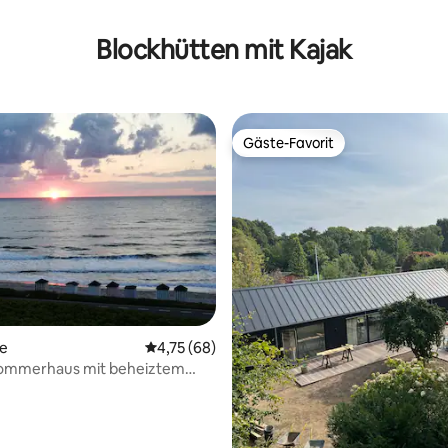
wertung: 4,63 von 5, 8 Bewertungen
Blockhütten mit Kajak
Gäste-Favorit
Gäste-Favorit
te
Durchschnittliche Bewertung: 4,75 von 5, 
4,75 (68)
ommerhaus mit beheiztem
trandnähe.