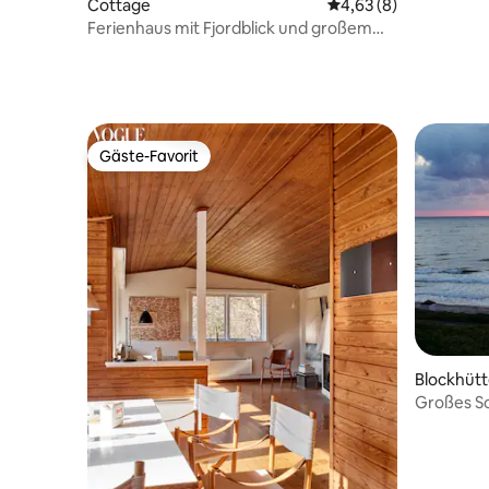
Cottage
Durchschnittliche Be
4,63 (8)
Ferienhaus mit Fjordblick und großem
Naturgrundstück
Gäste-Favorit
Gäste-Favorit
Blockhüt
Großes S
Pool in S