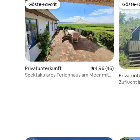
Gäste-Favorit
Gäste-Fa
Gäste-Favorit
Gäste-Fa
Privatunterkunft
Durchschnittliche Bew
4,96 (46)
Spektakuläres Ferienhaus am Meer mit
Privatunt
privatem Strand
Zuflucht 