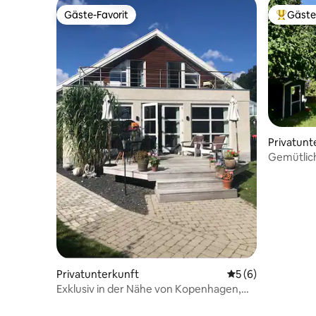
Gäste-Favorit
Gäste
Gäste-Favorit
Beliebte
Privatunt
Gemütlic
Garten in
Privatunterkunft
Durchschnittliche
5 (6)
Exklusiv in der Nähe von Kopenhagen,
Meerblick von jedem Zimmer