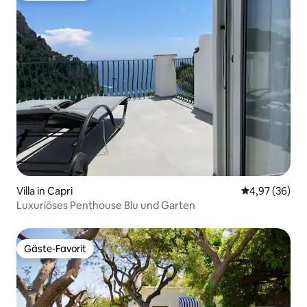
Villa in Capri
Durchschnittl
4,97 (36)
Luxuriöses Penthouse Blu und Garten
Gäste-Favorit
Gäste-Favorit