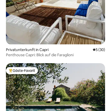
Privatunterkunft in Capri
Durchschni
5 (30)
Penthouse Capri: Blick auf die Faraglioni
Gäste-Favorit
Beliebter Gäste-Favorit.