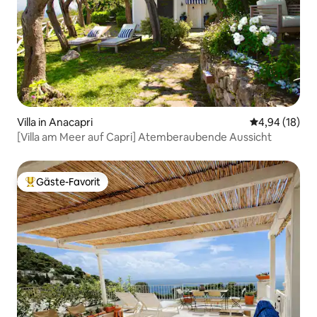
Villa in Anacapri
Durchschnitt
4,94 (18)
[Villa am Meer auf Capri] Atemberaubende Aussicht
Gäste-Favorit
Beliebter Gäste-Favorit.