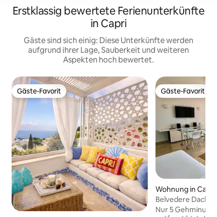
Erstklassig bewertete Ferienunterkünfte
in Capri
Gäste sind sich einig: Diese Unterkünfte werden
aufgrund ihrer Lage, Sauberkeit und weiteren
Aspekten hoch bewertet.
Gäste-Favorit
Gäste-Favorit
Gäste-Favorit
Gäste-Favorit
Wohnung in Capri
Belvedere Dachter
Apartment
Nur 5 Gehminuten 