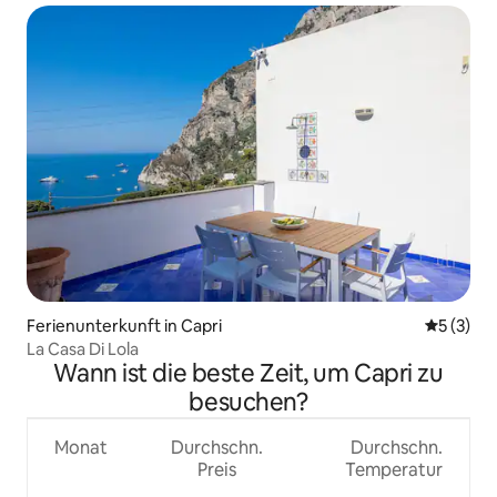
Ferienunterkunft in Capri
Durchsch
5 (3)
La Casa Di Lola
Wann ist die beste Zeit, um Capri zu
besuchen?
Monat
Durchschn.
Durchschn.
Preis
Temperatur