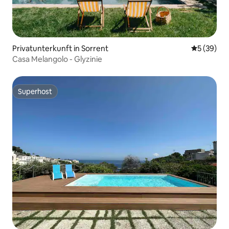
Privatunterkunft in Sorrent
Durchschni
5 (39)
Casa Melangolo - Glyzinie
Superhost
Superhost