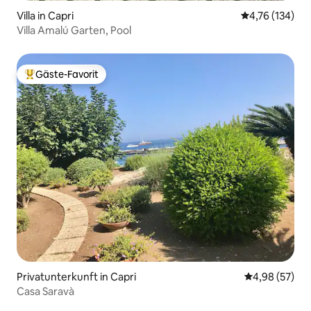
Villa in Capri
Durchschnittl
4,76 (134)
Villa Amalú Garten, Pool
Gäste-Favorit
Beliebter Gäste-Favorit.
Privatunterkunft in Capri
Durchschnittl
4,98 (57)
Casa Saravà