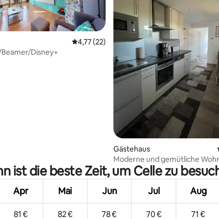
Durchschnittliche Bewertung: 4,77 von 5, 
4,77 (22)
/Beamer/Disney+
Bewertung: 5 von 5, 82 Bewertungen
Gästehaus
Moderne und gemütliche Woh
n ist die beste Zeit, um Celle zu besuc
Apr
Mai
Jun
Jul
Aug
81 €
82 €
78 €
70 €
71 €