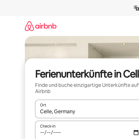
Zu
Inhalten
springen
Ferienunterkünfte in Cel
Finde und buche einzigartige Unterkünfte auf
Airbnb
Ort
Wenn Ergebnisse verfügbar sind, navigiere mit d
Check-in