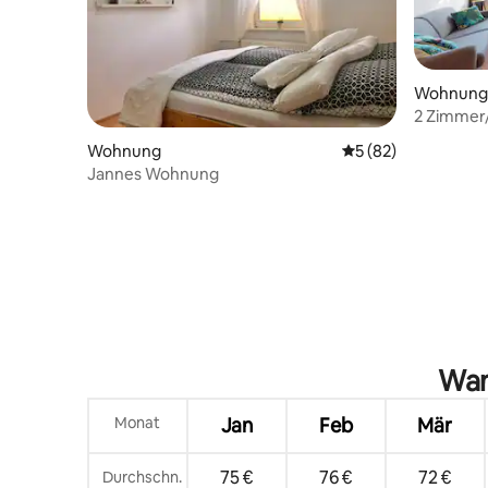
Wohnung
2 Zimmer
Wohnung
Durchschnittliche 
5 (82)
Jannes Wohnung
Wan
Monat
Jan
Feb
Mär
75 €
76 €
72 €
Durchschn.