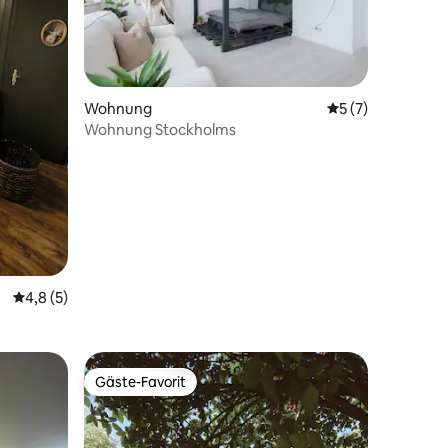
Wohnung
Durchschnittlich
5 (7)
Wohnung Stockholms
95 Bewertungen
Durchschnittliche Bewertung: 4,8 von 5, 5 Bewertungen
4,8 (5)
Gäste-Favorit
Gäste-Favorit