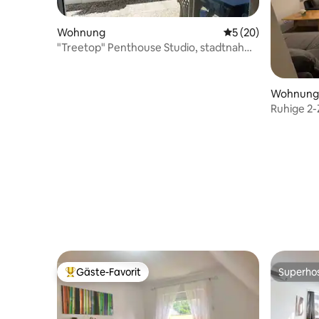
Wohnung
Durchschnittliche 
5 (20)
"Treetop" Penthouse Studio, stadtnah
mit Parkplatz
Wohnung
Ruhige 2
Terrasse
Gäste-Favorit
Superho
Beliebter Gäste-Favorit.
Superho