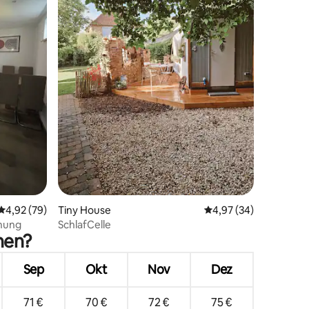
22 Bewertungen
Durchschnittliche Bewertung: 4,92 von 5, 79 Bewertungen
4,92 (79)
Tiny House
Durchschnittliche Be
4,97 (34)
nung
SchlafCelle
hen?
Sep
Okt
Nov
Dez
71 €
70 €
72 €
75 €