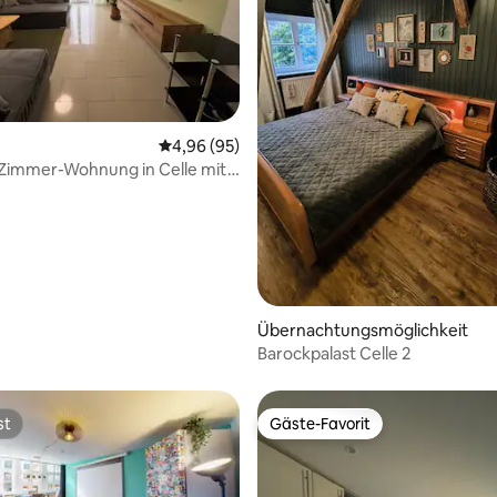
Bewertung: 5 von 5, 20 Bewertungen
Durchschnittliche Bewertung: 4,96 von 5, 
4,96 (95)
-Zimmer-Wohnung in Celle mit
Übernachtungsmöglichkeit
Barockpalast Celle 2
st
Gäste-Favorit
st
Gäste-Favorit