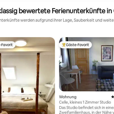
klassig bewertete Ferienunterkünfte in 
 Unterkünfte werden aufgrund ihrer Lage, Sauberkeit und wei
-Favorit
Gäste-Favorit
r Gäste-Favorit.
Beliebter Gäste-Favorit.
Wohnung
D
Celle, kleines 1 Zimmer Studio
Das Studio befindet sich in ein
Zweifamilienhaus, in der Nähe