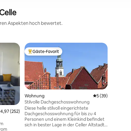
Celle
teren Aspekten hoch bewertet.
Loft
Gäste-Favorit
Gäste
Beliebter Gäste-Favorit.
Beliebte
Celle „My
Wohnun
Wir biet
eingerich
Zimmer-
(Maison
Flair in 
fußläufig
von Celle
Wohnung
Durchschnittliche
5 (39)
Unten im
Stilvolle Dachgeschosswohnung
Duftrose
Diese helle stilvoll eingerichtete
urchschnittliche Bewertung: 4,97 von 5, 252 Bewertungen
4,97 (252)
kann man
Dachgeschosswohnung für bis zu 4
entdecke
Personen und einem Kleinkind befindet
von mitt
em
sich in bester Lage in der Celler Altstadt
zum Ents
 vom
mit Blicken in den Französischen Garten