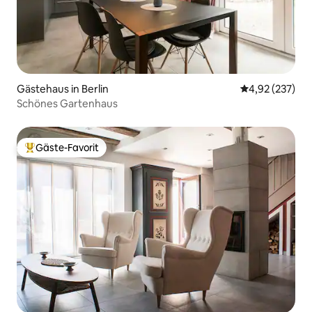
Gästehaus in Berlin
Durchschnittli
4,92 (237)
Schönes Gartenhaus
Gäste-Favorit
Beliebter Gäste-Favorit.