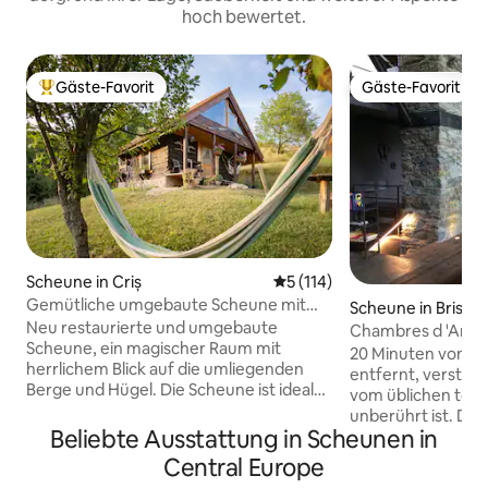
hoch bewertet.
Gäste-Favorit
Gäste-Favorit
Beliebter Gäste-Favorit.
Gäste-Favorit
Scheune in Criș
Durchschnittliche Bewertung
5 (114)
Gemütliche umgebaute Scheune mit
Scheune in Brisso
Kamin; Naturrefugium
Neu restaurierte und umgebaute
Chambres d 'Amis •
Scheune, ein magischer Raum mit
20 Minuten von de
herrlichem Blick auf die umliegenden
entfernt, versteck
Berge und Hügel. Die Scheune ist ideal
vom üblichen tour
für 2–3 Personen, bietet aber Platz für
unberührt ist. Die
maximal 5 Personen, mit einem
Beliebte Ausstattung in Scheunen in
kein anderer und i
Doppelbett, einem Einzelbett und einem
Straße durch den 
Central Europe
Schlafsofa (der Zugang zum Schlafraum
Hirschen, Rehen,