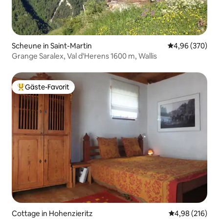
Scheune in Saint-Martin
Durchschnittli
4,96 (370)
Grange Saralex, Val d'Herens 1600 m, Wallis
Gäste-Favorit
Beliebter Gäste-Favorit.
Cottage in Hohenzieritz
Durchschnittli
4,98 (216)