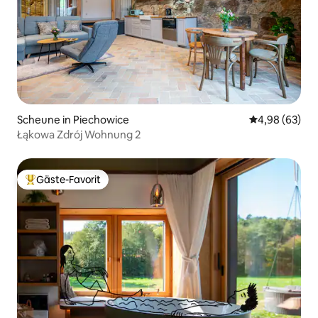
Scheune in Piechowice
Durchschnittl
4,98 (63)
Łąkowa Zdrój Wohnung 2
Gäste-Favorit
Beliebter Gäste-Favorit.