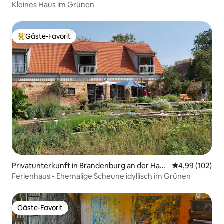
Kleines Haus im Grünen
Gäste-Favorit
Beliebter Gäste-Favorit.
Privatunterkunft in Brandenburg an der Have
Durchschnittli
4,99 (102)
l
Ferienhaus - Ehemalige Scheune idyllisch im Grünen
Gäste-Favorit
Gäste-Favorit