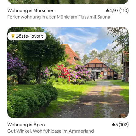
Wohnung in Morschen
Durchschnittl
4,97 (110)
Ferienwohnung in alter Mühle am Fluss mit Sauna
Gäste-Favorit
Beliebter Gäste-Favorit.
Wohnung in Apen
Durchschni
5 (102)
Gut Winkel, Wohlfühloase im Ammerland