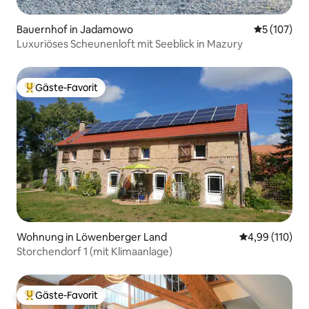
Bauernhof in Jadamowo
Durchschni
5 (107)
Luxuriöses Scheunenloft mit Seeblick in Mazury
Gäste-Favorit
Beliebter Gäste-Favorit.
Wohnung in Löwenberger Land
Durchschnittl
4,99 (110)
Storchendorf 1 (mit Klimaanlage)
Gäste-Favorit
Beliebter Gäste-Favorit.