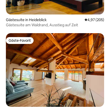
Gästesuite in Heideblick
Durchschnittli
4,97 (205)
Gästesuite am Waldrand, Ausstieg auf Zeit
Gäste-Favorit
Gäste-Favorit