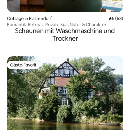
Cottage in Flattendorf
Durchschni
5 (63)
Romantik-Retreat: Private Spa, Natur & Charakter
Scheunen mit Waschmaschine und
Trockner
Gäste-Favorit
Gäste-Favorit