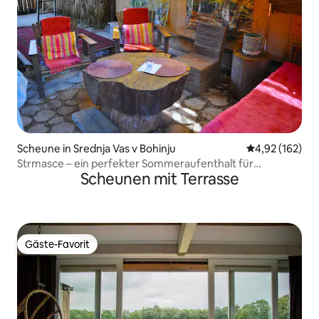
Scheune in Srednja Vas v Bohinju
Durchschnittl
4,92 (162)
Strmasce – ein perfekter Sommeraufenthalt für
Scheunen mit Terrasse
Naturliebhaber
Gäste-Favorit
Gäste-Favorit