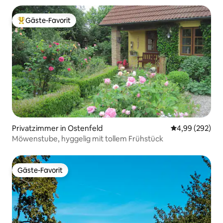
Gäste-Favorit
Beliebter Gäste-Favorit.
Privatzimmer in Ostenfeld
Durchschnittli
4,99 (292)
Möwenstube, hyggelig mit tollem Frühstück
Gäste-Favorit
Gäste-Favorit