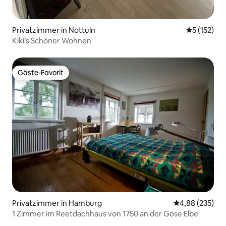
Privatzimmer in Nottuln
Durchschni
5 (152)
Kiki’s Schöner Wohnen
Gäste-Favorit
Gäste-Favorit
Privatzimmer in Hamburg
Durchschnittli
4,88 (235)
1 Zimmer im Reetdachhaus von 1750 an der Gose Elbe