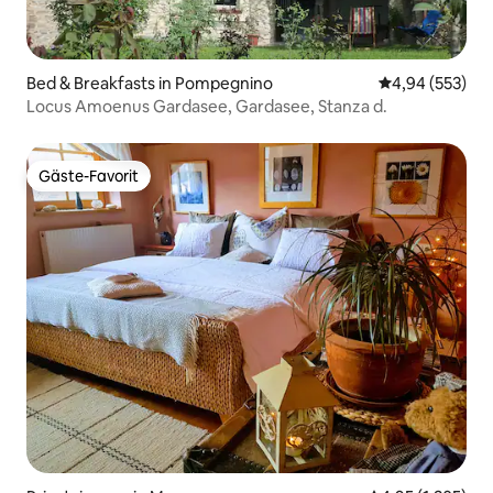
Bed & Breakfasts in Pompegnino
Durchschnittli
4,94 (553)
Locus Amoenus Gardasee, Gardasee, Stanza d.
Gäste-Favorit
Gäste-Favorit