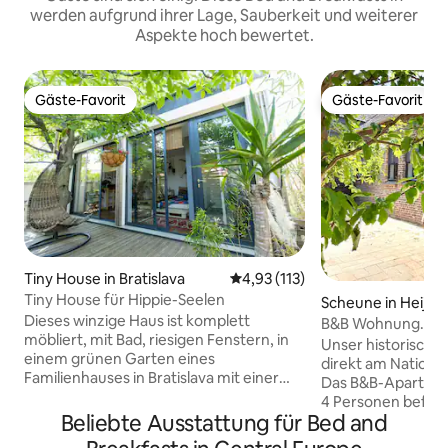
werden aufgrund ihrer Lage, Sauberkeit und weiterer
Aspekte hoch bewertet.
Gäste-Favorit
Gäste-Favorit
Gäste-Favorit
Gäste-Favorit
Tiny House in Bratislava
Durchschnittliche Bewertung: 
4,93 (113)
Tiny House für Hippie-Seelen
Scheune in Heijen
Dieses winzige Haus ist komplett
B&B Wohnung. Auf 
möbliert, mit Bad, riesigen Fenstern, in
Holzofen
Unser historische
einem grünen Garten eines
direkt am Nationa
Familienhauses in Bratislava mit einer
Das B&B-Apartmen
angenehmen Atmosphäre. Es ist durch
4 Personen befind
einen Zaun vom anderen Haus in diesem
Beliebte Ausstattung für Bed and
Kuhstall und ist l
Garten getrennt, unter einem riesigen
eingerichtet, mit 