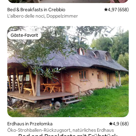
Bed & Breakfasts in Crebbio
Durchschnittli
4,97 (658)
L'albero delle noci, Doppelzimmer
Gäste-Favorit
Gäste-Favorit
Erdhaus in Przełomka
Durchschnitt
4,9 (68)
Öko-Strohballen-Rückzugsort, natürliches Erdhaus