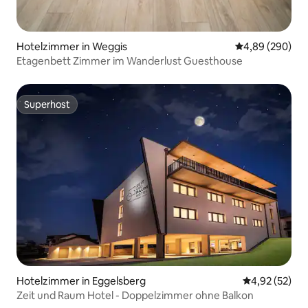
Hotelzimmer in Weggis
Durchschnittli
4,89 (290)
Etagenbett Zimmer im Wanderlust Guesthouse
Superhost
Superhost
Hotelzimmer in Eggelsberg
Durchschnitt
4,92 (52)
Zeit und Raum Hotel - Doppelzimmer ohne Balkon