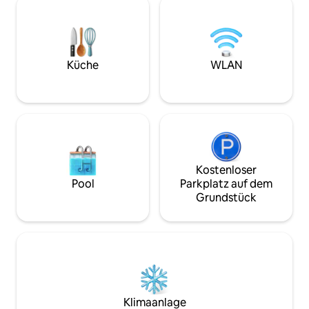
Kronprinzen dienten. Lehnen Sie sich
ist es verboten, z
zurück und entdecken Sie die perfekte
dampfen, Ihr elek
Kombination aus Historie und dem
Fortbewegungsmitt
Komfort eines exklusiven 4-Sterne-
Roller usw. zu lage
Hotels.
Küche
WLAN
Kostenloser
Pool
Parkplatz auf dem
Grundstück
Klimaanlage