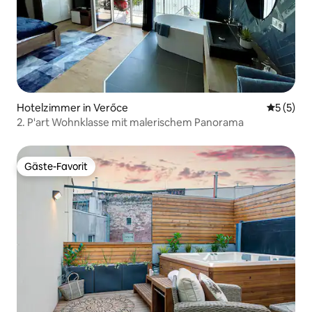
Hotelzimmer in Verőce
Durchsch
5 (5)
2. P'art Wohnklasse mit malerischem Panorama
Gäste-Favorit
Gäste-Favorit