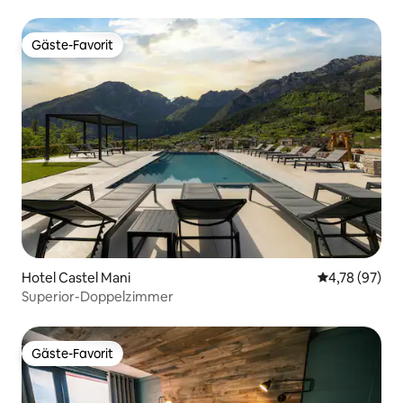
Gäste-Favorit
Gäste-Favorit
Hotel Castel Mani
Durchschnitt
4,78 (97)
Superior-Doppelzimmer
Gäste-Favorit
Gäste-Favorit