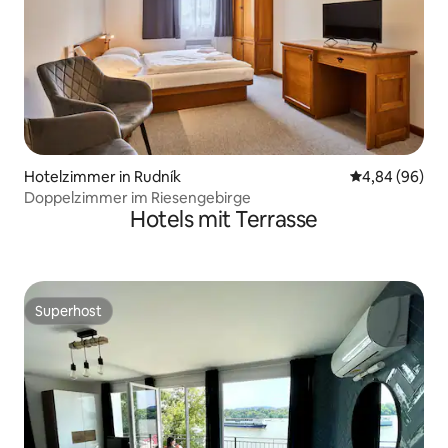
Hotelzimmer in Rudník
Durchschnittl
4,84 (96)
Doppelzimmer im Riesengebirge
Hotels mit Terrasse
Superhost
Superhost