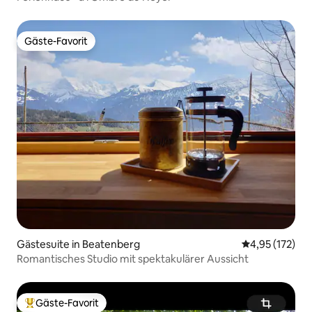
Gäste-Favorit
Gäste-Favorit
Gästesuite in Beatenberg
Durchschnittl
4,95 (172)
Romantisches Studio mit spektakulärer Aussicht
Gäste-Favorit
Beliebter Gäste-Favorit.