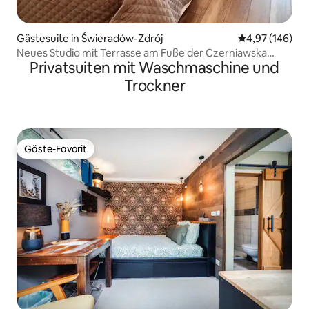
Gästesuite in Świeradów-Zdrój
Durchschnittli
4,97 (146)
Neues Studio mit Terrasse am Fuße der Czerniawska
Privatsuiten mit Waschmaschine und
Kopa
Trockner
Gäste-Favorit
Gäste-Favorit