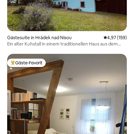
Gästesuite in Hrádek nad Nisou
Durchschnittl
4,97 (159)
Ein alter Kuhstall in einem traditionellen Haus aus dem
Jahr 1772.
Gäste-Favorit
Beliebter Gäste-Favorit.