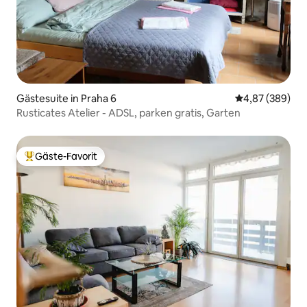
Gästesuite in Praha 6
Durchschnittli
4,87 (389)
Rusticates Atelier - ADSL, parken gratis, Garten
Gäste-Favorit
Beliebter Gäste-Favorit.