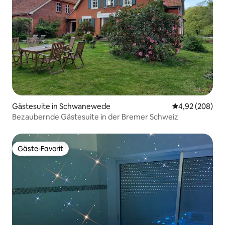
Gästesuite in Schwanewede
Durchschnittli
4,92 (208)
Bezaubernde Gästesuite in der Bremer Schweiz
Gäste-Favorit
Gäste-Favorit