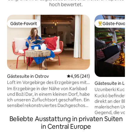
hoch bewertet.
Gäste-Favorit
Gäste-Favorit
Gäste-Favorit
Beliebter Gäste-F
Gästesuite in Ostrov
Durchschnittliche Bewertung: 4
4,95 (241)
Loft im Vorgebirge des Erzgebirges mit
Gästesuite in Les
Badefass
Im Erzgebirge in der Nähe von Karlsbad
Uzunberki Kuckó 
und Boží Dar, in einem kleinen Dorf, habe
Uplands
Kuckó befindet si
ich unseren Zufluchtsort geschaffen. Ein
direkt an der Blaue
sensibel rekonstruiertes Dachgeschoss
malerischen Umge
mit Blick auf die Natur und einen
Gegend, die von 
Whirlpool auf der Terrasse (gegen
Beliebte Ausstattung in privaten Suiten
im Obergeschoss 
Aufpreis) und ein Heimkino. Gerne
Familienweinhause
in Central Europe
würden wir dir unsere Unterkunft zur
Weine aus ihren e