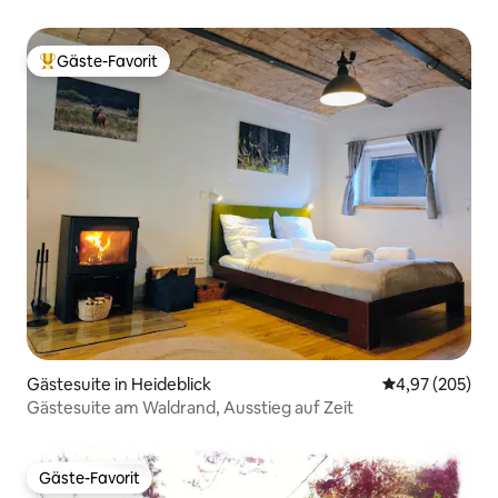
Gäste-Favorit
Beliebter Gäste-Favorit.
Gästesuite in Heideblick
Durchschnittli
4,97 (205)
Gästesuite am Waldrand, Ausstieg auf Zeit
Gäste-Favorit
Gäste-Favorit