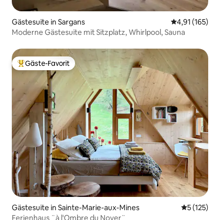
Gästesuite in Sargans
Durchschnittl
4,91 (165)
Moderne Gästesuite mit Sitzplatz, Whirlpool, Sauna
Gäste-Favorit
Beliebter Gäste-Favorit.
Gästesuite in Sainte-Marie-aux-Mines
Durchschni
5 (125)
Ferienhaus ¨à l'Ombre du Noyer¨