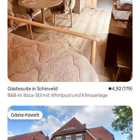
Gästesuite in Schinveld
Durchschnittl
4,92 (179)
B&B im Ibiza-Stil mit Whirlpool und Klimaanlage
Gäste-Favorit
Gäste-Favorit