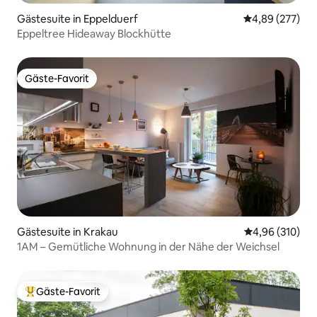
Gästesuite in Eppelduerf
Durchschnittli
4,89 (277)
Eppeltree Hideaway Blockhütte
Gäste-Favorit
Gäste-Favorit
Gästesuite in Krakau
Durchschnittli
4,96 (310)
1AM – Gemütliche Wohnung in der Nähe der Weichsel
Gäste-Favorit
Beliebter Gäste-Favorit.