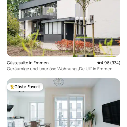
Gästesuite in Emmen
Durchschnittli
4,96 (334)
Geräumige und luxuriöse Wohnung „De Uil“ in Emmen
Gäste-Favorit
Beliebter Gäste-Favorit.