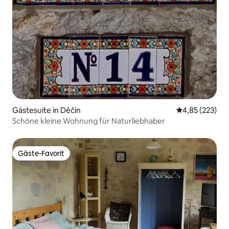
Gästesuite in Děčín
Durchschnittli
4,85 (223)
Schöne kleine Wohnung für Naturliebhaber
Gäste-Favorit
Gäste-Favorit