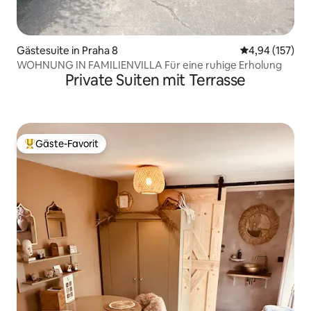
Gästesuite in Praha 8
Durchschnittl
4,94 (157)
WOHNUNG IN FAMILIENVILLA Für eine ruhige Erholung
Private Suiten mit Terrasse
Gäste-Favorit
Beliebter Gäste-Favorit.