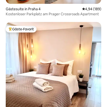
Gästesuite in Praha 4
Durchschnittli
4,94 (189)
Kostenloser Parkplatz am Prager Crossroads Apartment
Gäste-Favorit
Beliebter Gäste-Favorit.