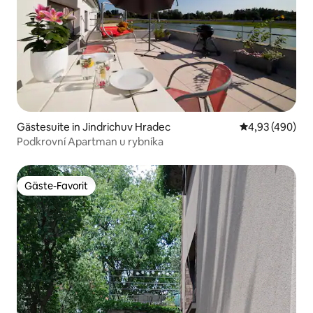
Gästesuite in Jindrichuv Hradec
Durchschnittli
4,93 (490)
Podkrovní Apartman u rybníka
Gäste-Favorit
Gäste-Favorit