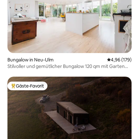
Bungalow in Neu-Ulm
Durchschnittli
4,96 (179)
Stilvoller und gemütlicher Bungalow 120 qm mit Garten
CasaCarl
Gäste-Favorit
Beliebter Gäste-Favorit.