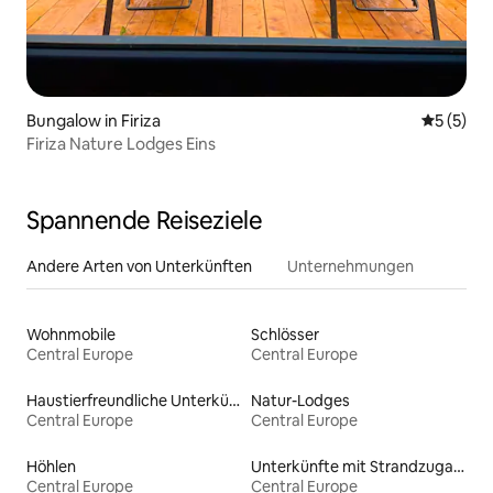
Bungalow in Firiza
Durchsch
5 (5)
Firiza Nature Lodges Eins
Spannende Reiseziele
Andere Arten von Unterkünften
Unternehmungen
Wohnmobile
Schlösser
Central Europe
Central Europe
Haustierfreundliche Unterkünfte
Natur-Lodges
Central Europe
Central Europe
Höhlen
Unterkünfte mit Strandzugang
Central Europe
Central Europe