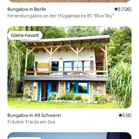
Bungalow in Berlin
Durchschni
5 (126)
Ferienbungalow an der Müggelspree B1 "Blue Sky"
Gäste-Favorit
Gäste-Favorit
Bungalow in Alt Schwerin
Durchschn
5 (8)
Fräulein Frieda am See