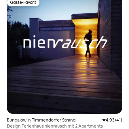
Gäste-Favorit
Gäste-Favorit
Bungalow in Timmendorfer Strand
Durchschnitt
4,93 (41)
Design Ferienhaus nienrausch mit 2 Apartments