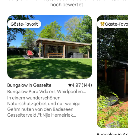
hoch bewertet.
Gäste-Favorit
Gäste-Favorit
Gäste-Favorit
Beliebter Gäste-F
Bungalow in Gasselte
Durchschnittliche Bewertung: 4
4,97 (144)
Bungalow Pura Vida mit Whirlpool im
Naturschutzgebiet
In einem wunderschönen
Naturschutzgebiet und nur wenige
Gehminuten von den Badeseen
Gasselterveld /'t Nije Hemelriek
entfernt, befindet sich unser kürzlich
modernisiertes Ferienhaus in einem
ruhigen Bungalowpark und bietet viel
Bungalow in Apel