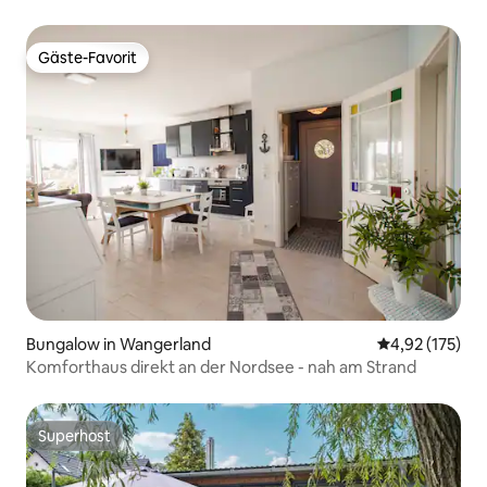
Gäste-Favorit
Gäste-Favorit
Bungalow in Wangerland
Durchschnittl
4,92 (175)
Komforthaus direkt an der Nordsee - nah am Strand
Superhost
Superhost