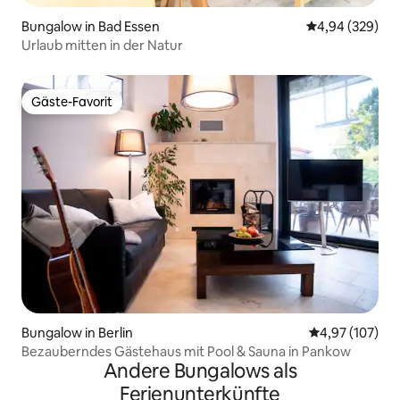
Bungalow in Bad Essen
Durchschnittli
4,94 (329)
Urlaub mitten in der Natur
Gäste-Favorit
Gäste-Favorit
Bungalow in Berlin
Durchschnittl
4,97 (107)
Bezauberndes Gästehaus mit Pool & Sauna in Pankow
Andere Bungalows als
Ferienunterkünfte