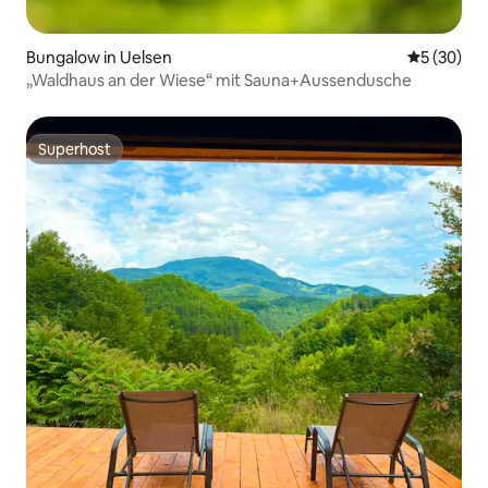
Bungalow in Uelsen
Durchschni
5 (30)
„Waldhaus an der Wiese“ mit Sauna+Aussendusche
Superhost
Superhost