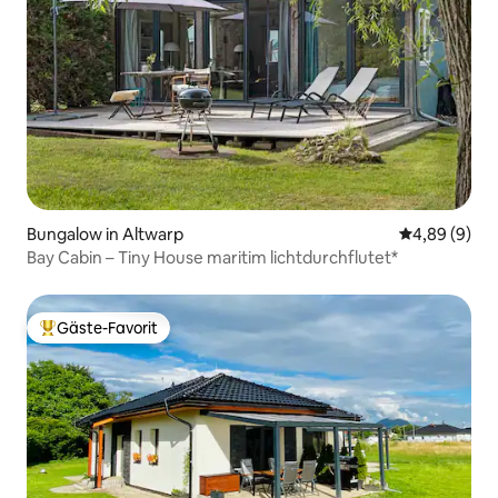
Bungalow in Altwarp
Durchschnitt
4,89 (9)
Bay Cabin – Tiny House maritim lichtdurchflutet*
Gäste-Favorit
Beliebter Gäste-Favorit.