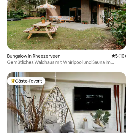
Bungalow in Rheezerveen
Durchschn
5 (10)
Gemütliches Waldhaus mit Whirlpool und Sauna im
Vechtdal
Gäste-Favorit
Beliebter Gäste-Favorit.