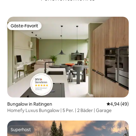
Gäste-Favorit
Gäste-Favorit
Bungalow in Ratingen
Durchschnittl
4,94 (49)
Homefy Luxus Bungalow | 5 Per. | 2 Bäder | Garage
Superhost
Superhost