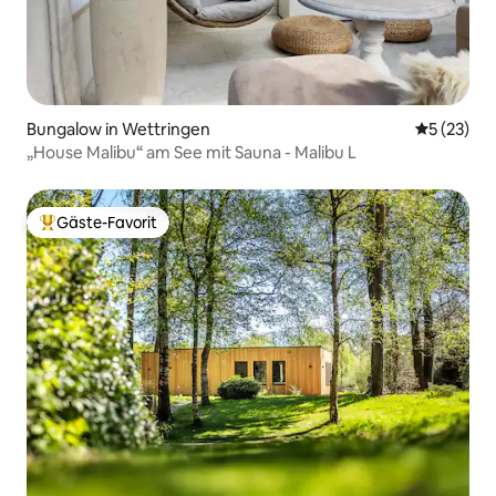
Bungalow in Wettringen
Durchschn
5 (23)
„House Malibu“ am See mit Sauna - Malibu L
Gäste-Favorit
Beliebter Gäste-Favorit.