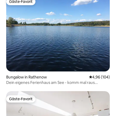
Gäste-Favorit
Gäste-Favorit
Bungalow in Rathenow
Durchschnittli
4,96 (104)
Dein eigenes Ferienhaus am See - komm mal raus...
Gäste-Favorit
Gäste-Favorit