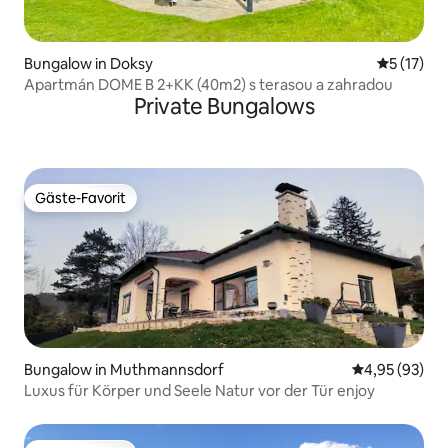
Bungalow in Doksy
Durchschn
5 (17)
Apartmán DOME B 2+KK (40m2) s terasou a zahradou
Private Bungalows
Gäste-Favorit
Gäste-Favorit
Bungalow in Muthmannsdorf
Durchschnittl
4,95 (93)
Luxus für Körper und Seele Natur vor der Tür enjoy