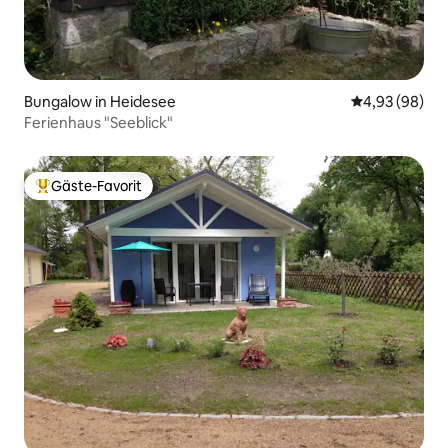
Bungalow in Heidesee
Durchschnittl
4,93 (98)
Ferienhaus "Seeblick"
Gäste-Favorit
Beliebter Gäste-Favorit.