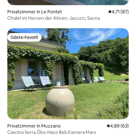
Privatzimmer in Le Pontet
Durchschnitt
4,71 (87)
Chalet im Herzen der Almen: Jacuzzi, Sauna
Gäste-Favorit
Gäste-Favorit
Privatzimmer in Muzzano
Durchschnittl
4,89 (63)
Cascina Serra Öko-Haus Beb Kamera Mars