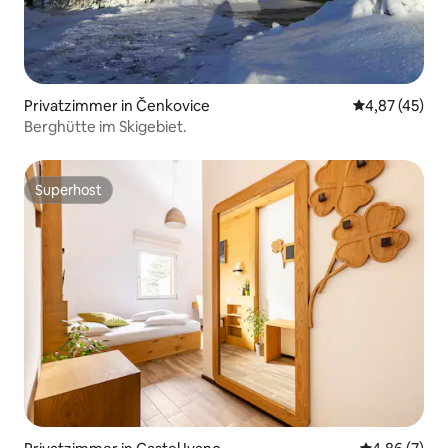
Privatzimmer in Čenkovice
Durchschnitt
4,87 (45)
Berghütte im Skigebiet.
Superhost
Superhost