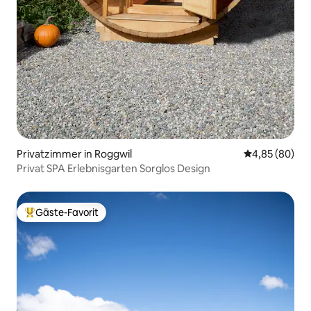
Privatzimmer in Roggwil
Durchschnittl
4,85 (80)
Privat SPA Erlebnisgarten Sorglos Design
Gäste-Favorit
Beliebter Gäste-Favorit.