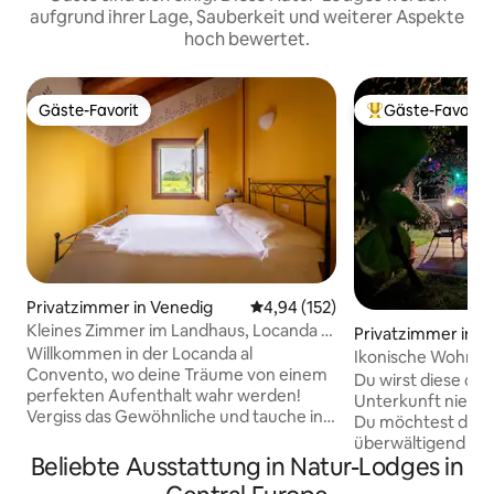
aufgrund ihrer Lage, Sauberkeit und weiterer Aspekte
hoch bewertet.
Gäste-Favorit
Gäste-Favorit
Gäste-Favorit
Beliebter Gäste-F
Privatzimmer in Venedig
Durchschnittliche Bewertung: 4
4,94 (152)
Kleines Zimmer im Landhaus, Locanda Al
Privatzimmer in S
Convento
Willkommen in der Locanda al
Ikonische Wohnun
Convento, wo deine Träume von einem
– beste Lage
Du wirst diese cha
perfekten Aufenthalt wahr werden!
Unterkunft nie wi
Vergiss das Gewöhnliche und tauche in
Du möchtest deine
eine Welt der Einfachheit und Wärme in
überwältigend sc
unserem bezaubernden Gasthaus ein.
Beliebte Ausstattung in Natur-Lodges in
Darüber hinaus ein
Jedes Zimmer ist eine kleine Oase der
Atmosphäre zum Ent