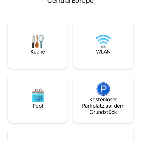
Central Europe
Ruhe, geschmackvoll und sorgfältig
passt diese Wohnu
eingerichtet, um dir einen
schönen süddeuts
unvergesslichen Aufenthalt zu bieten.
perfekt zu dir. Di
Alle Zimmer in der Locanda verfügen
tollen Aussicht, ein
über kostenfreies WLAN, eine
der Schönheit de
Klimaanlage, ein großes und geräumiges
modernen sowie st
Badezimmer und alles, was du brauchst,
ist in ihrer Art ein
damit du dich wie zuhause fühlst.
unvergessliche Er
Küche
WLAN
Kostenloser
Pool
Parkplatz auf dem
Grundstück