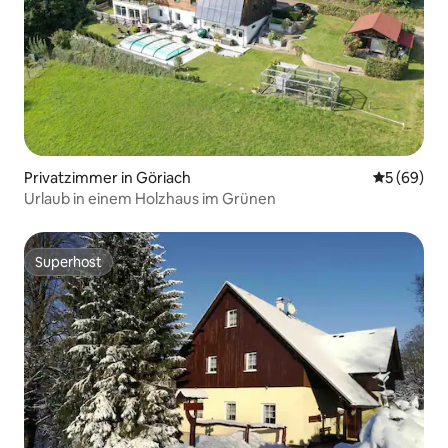
Privatzimmer in Göriach
Durchschni
5 (69)
Urlaub in einem Holzhaus im Grünen
Superhost
Superhost