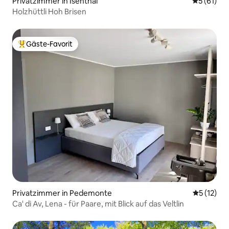
Privatzimmer in Isenthal
Durchschn
5 (61)
Holzhüttli Hoh Brisen
Gäste-Favorit
Beliebter Gäste-Favorit.
Privatzimmer in Pedemonte
Durchschn
5 (12)
Ca' di Av, Lena - für Paare, mit Blick auf das Veltlin