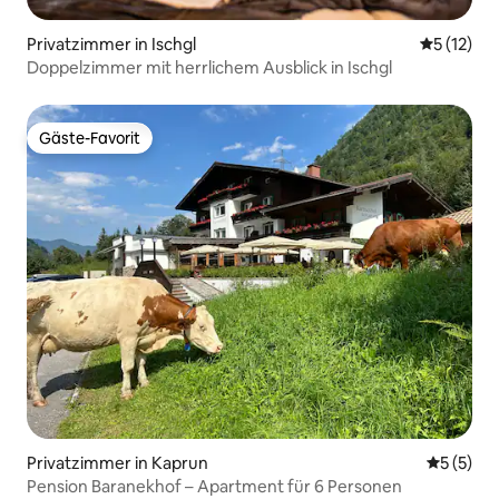
Privatzimmer in Ischgl
Durchschn
5 (12)
Doppelzimmer mit herrlichem Ausblick in Ischgl
Gäste-Favorit
Gäste-Favorit
Privatzimmer in Kaprun
Durchsch
5 (5)
Pension Baranekhof – Apartment für 6 Personen