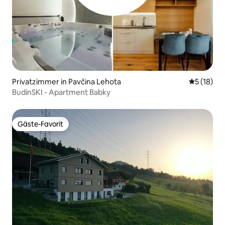
Privatzimmer in Pavčina Lehota
Durchschn
5 (18)
BudinSKI - Apartment Babky
Gäste-Favorit
Gäste-Favorit