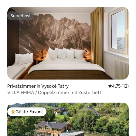
Superhost
Superhost
Privatzimmer in Vysoké Tatry
Durchschnitt
4,75 (12)
VILLA EMMA / Doppelzimmer mit Zustellbett
Gäste-Favorit
Beliebter Gäste-Favorit.