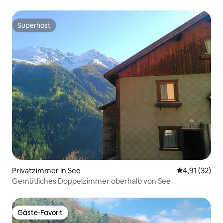
Superhost
Superhost
Privatzimmer in See
Durchschnitt
4,91 (32)
Gemütliches Doppelzimmer oberhalb von See
Gäste-Favorit
Gäste-Favorit