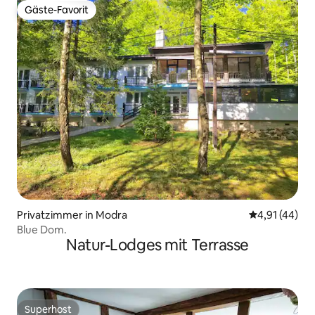
Gäste-Favorit
Gäste-Favorit
Privatzimmer in Modra
Durchschnitt
4,91 (44)
Blue Dom.
Natur-Lodges mit Terrasse
Superhost