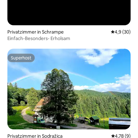
Privatzimmer in Schrampe
Durchschnitt
4,9 (30)
Einfach-Besonders- Erholsam
Superhost
Superhost
Privatzimmer in Sodražica
Durchschnit
4,78 (9)