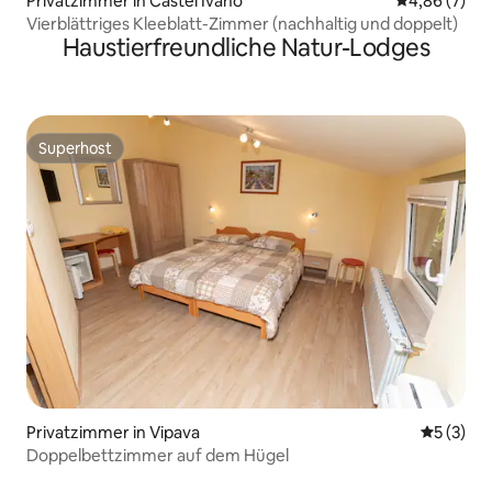
Privatzimmer in Castel Ivano
Durchschnitt
4,86 (7)
Vierblättriges Kleeblatt-Zimmer (nachhaltig und doppelt)
Haustierfreundliche Natur-Lodges
Superhost
Superhost
Privatzimmer in Vipava
Durchsch
5 (3)
Doppelbettzimmer auf dem Hügel