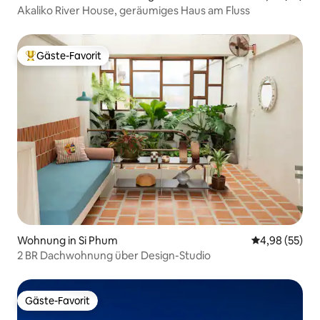
Akaliko River House, geräumiges Haus am Fluss
Gäste-Favorit
Beliebter Gäste-Favorit.
Wohnung in Si Phum
Durchschnittl
4,98 (55)
2 BR Dachwohnung über Design-Studio
Gäste-Favorit
Gäste-Favorit