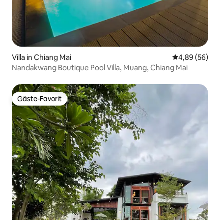
Villa in Chiang Mai
Durchschnittl
4,89 (56)
Nandakwang Boutique Pool Villa, Muang, Chiang Mai
Gäste-Favorit
Gäste-Favorit