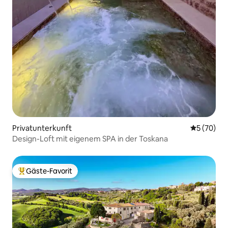
Privatunterkunft
Durchschni
5 (70)
Design-Loft mit eigenem SPA in der Toskana
Gäste-Favorit
Beliebter Gäste-Favorit.