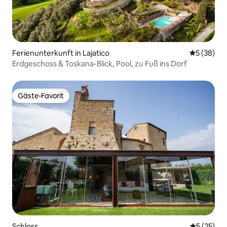
Ferienunterkunft in Lajatico
Durchschni
5 (38)
Erdgeschoss & Toskana-Blick, Pool, zu Fuß ins Dorf
Gäste-Favorit
Gäste-Favorit
Schloss
Durchschn
5 (25)