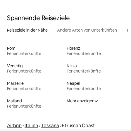
Spannende Reiseziele
Reiseziele in der Nähe
Andere Arten von Unterkünften
To
Rom
Florenz
Ferienunterkünfte
Ferienunterkünfte
Venedig
Nizza
Ferienunterkünfte
Ferienunterkünfte
Marseille
Neapel
Ferienunterkünfte
Ferienunterkünfte
Mailand
Mehr anzeigen
Ferienunterkünfte
Airbnb
Italien
Toskana
Etruscan Coast