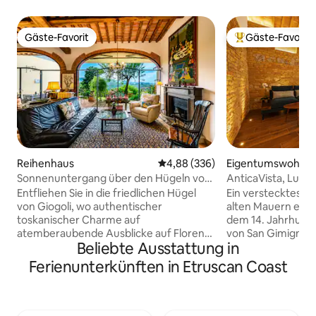
Gäste-Favorit
Gäste-Favorit
Gäste-Favorit
Beliebter Gäste-F
Reihenhaus
Durchschnittliche Bewertung: 4
4,88 (336)
Eigentumswohnu
Sonnenuntergang über den Hügeln von
AnticaVista, Lux
Florenz • Giogoli
Blick
Entfliehen Sie in die friedlichen Hügel
Ein verstecktes Ju
von Giogoli, wo authentischer
alten Mauern ein
toskanischer Charme auf
dem 14. Jahrhunde
atemberaubende Ausblicke auf Florenz
von San Gimignan
Beliebte Ausstattung in
trifft. Dieses elegante Haus liegt nur 15
Weltkulturerbe geh
Minuten vom Stadtzentrum und der
einzigartigen Woh
Ferienunterkünften in Etruscan Coast
Chianti-Landschaft entfernt und ist der
auf moderne Eleg
perfekte Ausgangspunkt, um die
Fenster und du wi
Toskana zu erkunden und gleichzeitig
die mittelalterlic
ruhige Morgen, unvergessliche
berühren zu könne