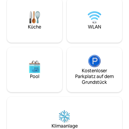
Sonnenuntergänge und die Schönheit
atemberaubend: u
der umliegenden Landschaft zu
auf den majestäti
genießen. Umgeben von Natur, aber in
eingerahmt von de
der Nähe der berühmtesten Orte der
die San Gimignan
Region, ist es der ideale Rückzugsort für
„Mittelalterliches
Küche
WLAN
alle, die Komfort, Ruhe und ein echtes
einbrachte.
toskanisches Erlebnis suchen
Kostenloser
Pool
Parkplatz auf dem
Grundstück
Klimaanlage