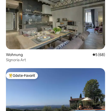
Wohnung
Durchschni
5 (68)
Signoria Art
Gäste-Favorit
Beliebter Gäste-Favorit.