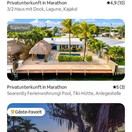
Privatunterkunft in Marathon
Durchschnit
4,9 (10)
3/2 Haus mit Dock, Lagune, Kajaks!
Superhost
Superhost
Privatunterkunft in Marathon
Durchsch
5 (3)
Searenity Ferienwohnung! Pool, Tiki-Hütte, Anlegestelle
Gäste-Favorit
Beliebter Gäste-Favorit.