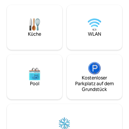
solarbetrieben ist und alle
wobei gleichzeitig
Annehmlichkeiten rund um die Uhr
gewahrt bleibt. Kommst du mit dem
laufen! Dieses fabelhafte schwimmende
Boot? Genieße de
Haus wurde 2025 gebaut und ist sehr
70 Fuß langen pri
schön, modern und komfortabel, es ist
Süßwasserschlauc
100 % solarbetrieben und
Bootes und zum S
umweltfreundlich Alle
Küche
WLAN
Check-in und Che
Annehmlichkeiten laufen mit Batterien
Samstag.
und Solarenergie, sodass du rund um die
Uhr Klimaanlage, Kühlschrank und
Fernseher genießen kannst
Kostenloser
Pool
Parkplatz auf dem
Grundstück