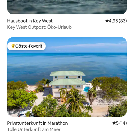
Hausboot in Key West
Durchschnittl
4,95 (83)
Key West Outpost: Öko-Urlaub
Gäste-Favorit
Beliebter Gäste-Favorit.
Privatunterkunft in Marathon
Durchschn
5 (14)
Tolle Unterkunft am Meer