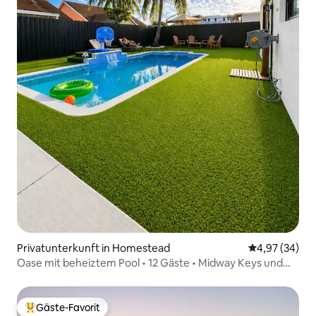
Privatunterkunft in Homestead
Durchschnittl
4,97 (34)
Oase mit beheiztem Pool • 12 Gäste • Midway Keys und
Miami
Gäste-Favorit
Beliebter Gäste-Favorit.