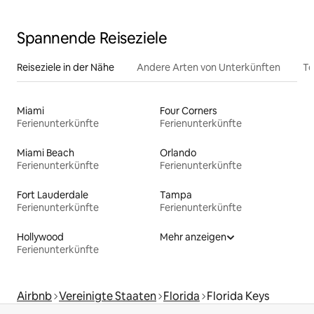
Spannende Reiseziele
Reiseziele in der Nähe
Andere Arten von Unterkünften
To
Miami
Four Corners
Ferienunterkünfte
Ferienunterkünfte
Miami Beach
Orlando
Ferienunterkünfte
Ferienunterkünfte
Fort Lauderdale
Tampa
Ferienunterkünfte
Ferienunterkünfte
Hollywood
Mehr anzeigen
Ferienunterkünfte
Airbnb
Vereinigte Staaten
Florida
Florida Keys