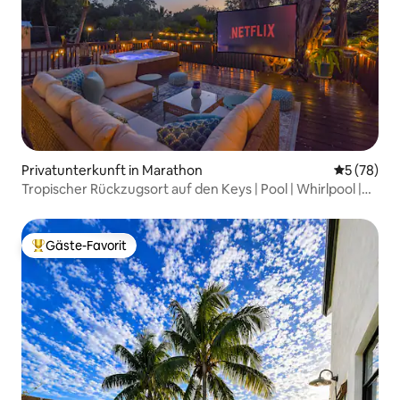
Privatunterkunft in Marathon
Durchschni
5 (78)
Tropischer Rückzugsort auf den Keys | Pool | Whirlpool |
Kino
Gäste-Favorit
Beliebter Gäste-Favorit.