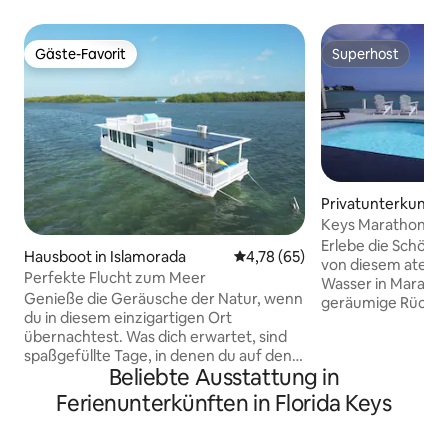
Gäste-Favorit
Superhost
Gäste-Favorit
Superhost
Privatunterkunft 
Keys Marathon – 
4 Schlafzimmer, 3,
Erlebe die Schönhe
Hausboot in Islamorada
Durchschnittliche Bewertung: 
4,78 (65)
von diesem atem
Perfekte Flucht zum Meer
Wasser in Maratho
Genieße die Geräusche der Natur, wenn
geräumige Rückzu
du in diesem einzigartigen Ort
Schlafzimmern und
übernachtest. Was dich erwartet, sind
einen atemberaub
spaßgefüllte Tage, in denen du auf den
Sonnenuntergang
Beliebte Ausstattung in
fabelhaften Gewässern der Florida Keys
Ausblicke auf das Me
in deinem eigenen, privaten,
zweistöckige offe
Ferienunterkünften in Florida Keys
schwimmenden Paradies lebst und diese
für Familien und 
erkundest, das vollständig
bietet großzügige