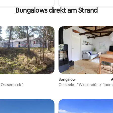
Bungalows direkt am Strand
Bungalow
D
Ostseeblick 1
Ostseele - "Wiesendüne" 1oom zum
Strand