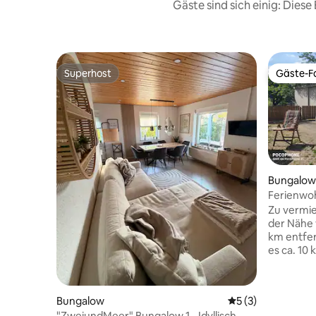
Gäste sind sich einig: Die
Superhost
Gäste-Fa
Superhost
Gäste-Fa
Bungalow
Ferienwo
Zu vermie
der Nähe 
km entfer
es ca. 10
sich mit 
Die Seebä
Minuten. 
Bungalow
Durchschnittliche
5 (3)
ebenfalls
"ZweiundMeer" Bungalow 1 - Idyllisch