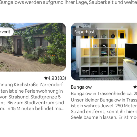
se Bungalows werden aufgrund ihrer Lage, Sauberkeit und weit
vorit
Superhost
vorit
Superhost
Durchschnittliche Bewertung: 4,93 von 5, 
4,93 (83)
hnung Kirchstraße Zarrendorf
Bungalow
D
ten ist eine Ferienwohnung in
Bungalow in Trassenheide ca. 2
von Stralsund, Stadtgrenze 5
zum Strand
Unser kleiner Bungalow in Tra
nt. Bis zum Stadtzentrum sind
ist ein wahres Juwel. 250 Mete
 km. In 15 Minuten befindet man
Strand entfernt, könnt ihr hier
dem Auto auf der Insel Rügen.
Seele baumeln lassen. Er ist m
der erreicht man in ca. 40
komfortabel eingerichtet, mit 
Eine Anreise per Zug ist
ihr für einen erholsamen Urlau
 Bewertung: 5 von 5, 3 Bewertungen
 möglich (bis zum Bahnhof zu
benötigt - Schlafzimmer, Woh