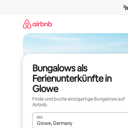
Zu
Inhalten
springen
Bungalows als
Ferienunterkünfte in
Glowe
Finde und buche einzigartige Bungalows auf
Airbnb.
Ort
Wenn Ergebnisse verfügbar sind, navigiere mit d