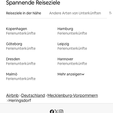
Spannende Reiseziele
Reiseziele in der Nähe
Andere Arten von Unterkünften
To
Kopenhagen
Hamburg
Ferienunterkünfte
Ferienunterkünfte
Göteborg
Leipzig
Ferienunterkünfte
Ferienunterkünfte
Dresden
Hannover
Ferienunterkünfte
Ferienunterkünfte
Malmö
Mehr anzeigen
Ferienunterkünfte
Airbnb
Deutschland
Mecklenburg-Vorpommern
Heringsdorf