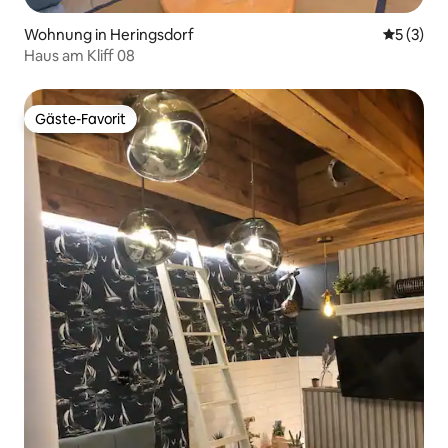
Wohnung in Heringsdorf
Durchsch
5 (3)
Haus am Kliff 08
Gäste-Favorit
Gäste-Favorit