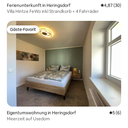
Ferienunterkunft in Heringsdorf
Durchschnittl
4,87 (30)
Villa Hintze FeWo inkl Strandkorb + 4 Fahrräder
Gäste-Favorit
Gäste-Favorit
Eigentumswohnung in Heringsdorf
Durchschn
5 (6)
Meerzeit auf Usedom