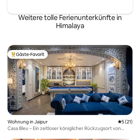
Weitere tolle Ferienunterkünfte in
Himalaya
Gäste-Favorit
Beliebter Gäste-Favorit.
Wohnung in Jaipur
Durchschn
5 (21)
Casa Bleu – Ein zeitloser königlicher Rückzugsort von
Artive Stays