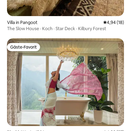
Villa in Pangoot
Durchschnitt
4,94 (18)
The Slow House · Koch · Star Deck · Kilbury Forest
Gäste-Favorit
Gäste-Favorit