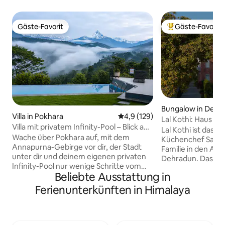
Gäste-Favorit
Gäste-Favorit
Gäste-Favorit
Beliebter Gäste-F
Bungalow in Dehr
Villa in Pokhara
Durchschnittliche Bewertung: 
4,9 (129)
Lal Kothi: Haus in
Villa mit privatem Infinity-Pool – Blick auf
Awadhi-Küche
Lal Kothi ist das 
die Berge und den See
Wache über Pokhara auf, mit dem
Küchenchef Samee
Annapurna-Gebirge vor dir, der Stadt
Familie in den Aus
unter dir und deinem eigenen privaten
Dehradun. Das Ap
Infinity-Pool nur wenige Schritte vom
Condé Nast Travel
Beliebte Ausstattung in
Wohnzimmer entfernt. Die Pipal Tree
besten Privatzimm
Mountain Villa ist eine gemütliche A-
Die Gäste genieße
Ferienunterkünften in Himalaya
Rahmen-Villa, die für Familien, Paare
Etage mit zwei Sc
oder kleine Gruppen konzipiert wurde,
Küche/einem Woh
die sich ausruhen, wieder zueinander
Dampfdusche und T
finden und die ruhigere Seite von