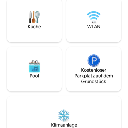
auf die Mussoorie-
Pokhara genießen möchten. Die Villa
Wälder. Dein Aufen
liegt nur 15 Minuten den Hügel hinauf
kostenloses Frühs
vom Trubel von Pokhara entfernt. Sie ist
Möglichkeit, veget
modern, makellos und wird von einer
vegetarische Köst
Familie geführt, die sich besonders viel
Küche
WLAN
berühmten Speisek
Mühe gibt, um zu helfen. 🟥 Ruhiger
von Küchenchef S
Rückzugsort – keine Lautsprecher/laute
Mutter Swapna z
Musik.
wurde.
Kostenloser
Pool
Parkplatz auf dem
Grundstück
Klimaanlage