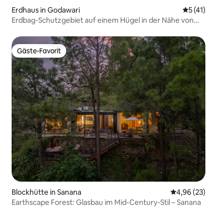
Erdhaus in Godawari
Durchschn
5 (41)
Erdbag-Schutzgebiet auf einem Hügel in der Nähe von
Kathmandu
Gäste-Favorit
Gäste-Favorit
Blockhütte in Sanana
Durchschnittl
4,96 (23)
Earthscape Forest: Glasbau im Mid-Century-Stil – Sanana