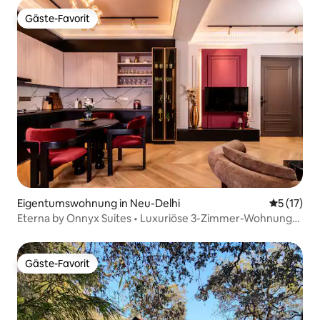
Gäste-Favorit
Gäste-Favorit
Eigentumswohnung in Neu-Delhi
Durchschn
5 (17)
Eterna by Onnyx Suites • Luxuriöse 3-Zimmer-Wohnung
mit Badewanne
Gäste-Favorit
Gäste-Favorit