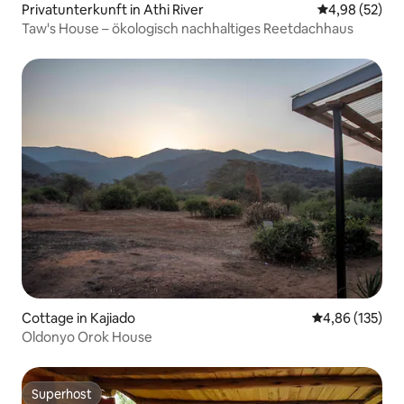
Privatunterkunft in Athi River
Durchschnittl
4,98 (52)
Taw's House – ökologisch nachhaltiges Reetdachhaus
Cottage in Kajiado
Durchschnittl
4,86 (135)
Oldonyo Orok House
Superhost
Superhost