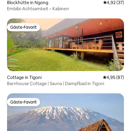
Blockhütte in Ngong
Durchschnitt
4,92 (37)
Embibi-Achtsamkeit – Kabinen
Gäste-Favorit
Gäste-Favorit
Cottage in Tigoni
Durchschnittl
4,95 (87)
Barnhouse Cottage | Sauna | Dampfbad in Tigoni
Gäste-Favorit
Gäste-Favorit