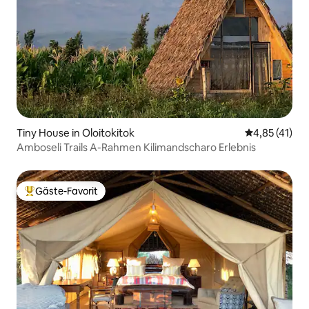
Tiny House in Oloitokitok
Durchschnitt
4,85 (41)
Amboseli Trails A-Rahmen Kilimandscharo Erlebnis
Gäste-Favorit
Beliebter Gäste-Favorit.