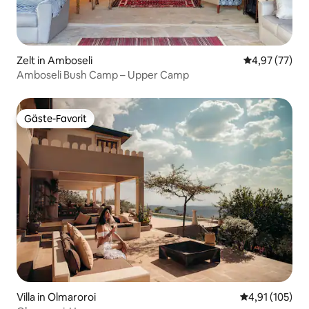
Zelt in Amboseli
Durchschnitt
4,97 (77)
Amboseli Bush Camp – Upper Camp
Gäste-Favorit
Gäste-Favorit
Villa in Olmaroroi
Durchschnittl
4,91 (105)