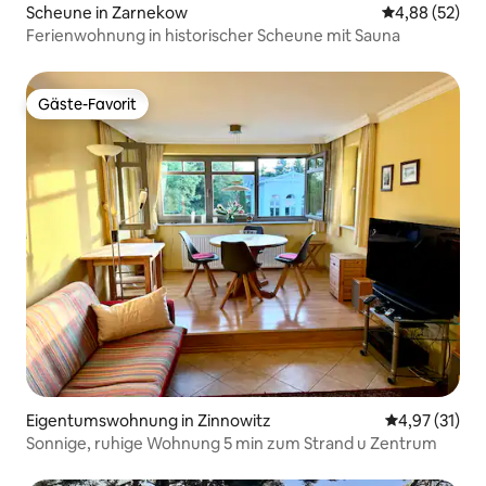
Scheune in Zarnekow
Durchschnittl
4,88 (52)
Ferienwohnung in historischer Scheune mit Sauna
Gäste-Favorit
Gäste-Favorit
Eigentumswohnung in Zinnowitz
Durchschnitt
4,97 (31)
Sonnige, ruhige Wohnung 5 min zum Strand u Zentrum