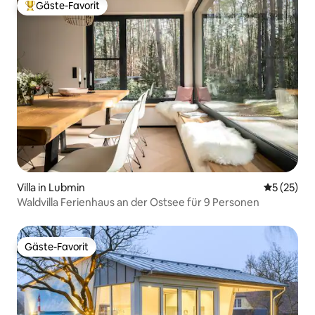
Gäste-Favorit
Beliebter Gäste-Favorit.
Villa in Lubmin
Durchschn
5 (25)
Waldvilla Ferienhaus an der Ostsee für 9 Personen
Gäste-Favorit
Gäste-Favorit