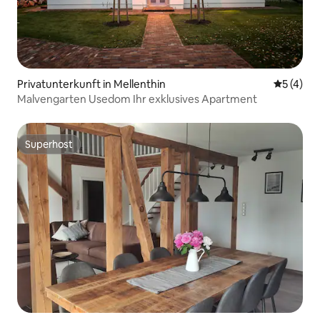
Privatunterkunft in Mellenthin
Durchsch
5 (4)
Malvengarten Usedom Ihr exklusives Apartment
Superhost
Superhost