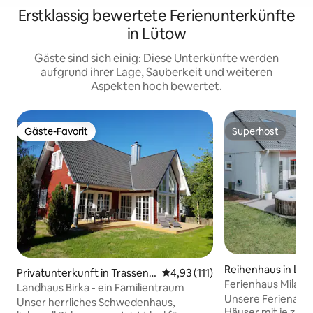
Erstklassig bewertete Ferienunterkünfte
in Lütow
Gäste sind sich einig: Diese Unterkünfte werden
aufgrund ihrer Lage, Sauberkeit und weiteren
Aspekten hoch bewertet.
Gäste-Favorit
Superhost
Gäste-Favorit
Superhost
Reihenhaus in Lü
Privatunterkunft in Trassenh
Durchschnittliche Bewertung: 
4,93 (111)
Ferienhaus Mila 6 /
eide
Landhaus Birka - ein Familientraum
Achterwasser
Unsere Ferienanla
Unser herrliches Schwedenhaus,
Häuser mit je zwe