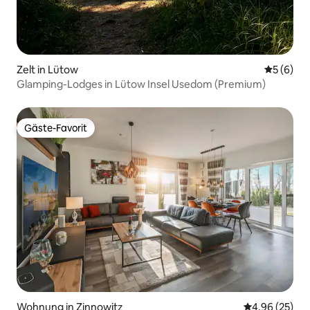
Zelt in Lütow
Durchschn
5 (6)
Glamping-Lodges in Lütow Insel Usedom (Premium)
Gäste-Favorit
Gäste-Favorit
Wohnung in Zinnowitz
Durchschnittl
4,96 (25)