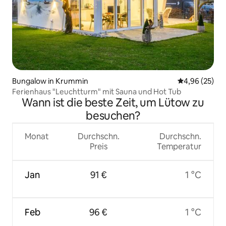
Bungalow in Krummin
Durchschnittl
4,96 (25)
Ferienhaus "Leuchtturm" mit Sauna und Hot Tub
Wann ist die beste Zeit, um Lütow zu
besuchen?
Monat
Durchschn.
Durchschn.
Preis
Temperatur
Jan
91 €
1 °C
Feb
96 €
1 °C