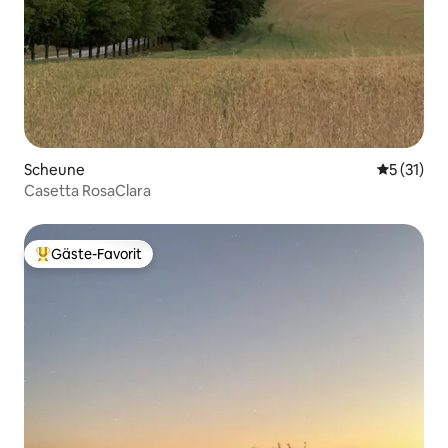
Scheune
Durchschn
5 (31)
Casetta RosaClara
Gäste-Favorit
Beliebter Gäste-Favorit.