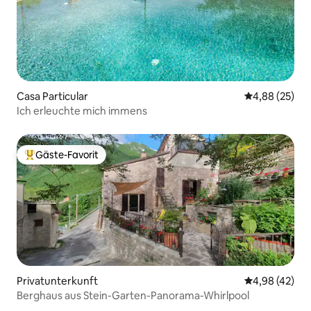
Casa Particular
Durchschnittl
4,88 (25)
Ich erleuchte mich immens
Gäste-Favorit
Beliebter Gäste-Favorit.
Privatunterkunft
Durchschnittl
4,98 (42)
Berghaus aus Stein-Garten-Panorama-Whirlpool