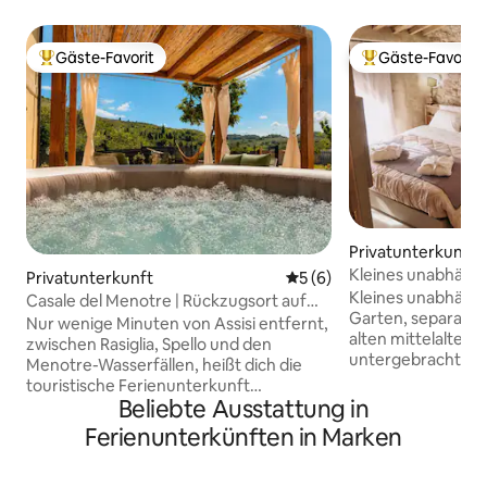
Gäste-Favorit
Gäste-Favorit
Beliebter Gäste-Favorit.
Beliebter Gäste-F
Privatunterkunft
Kleines unabhängig
Privatunterkunft
Durchschnittliche Bewertu
5 (6)
Garten
Kleines unabhängi
Casale del Menotre | Rückzugsort auf
Garten, separatem
dem Land in Umbrien
Nur wenige Minuten von Assisi entfernt,
alten mittelalter
zwischen Rasiglia, Spello und den
untergebracht, vol
Menotre-Wasserfällen, heißt dich die
rustikalen und cha
touristische Ferienunterkunft
eingerichtet. Die
Beliebte Ausstattung in
willkommen. Entspanne dich nach einem
32 m². Die Unterku
Tag, an dem du Umbrien erkundet hast,
Ferienunterkünften in Marken
Aussichtspunkt, P
einfach nur im Whirlpool, in der
Haus, ruhiger Ort, 
Hängematte, auf den Liegestühlen und
Dienstleistungen i