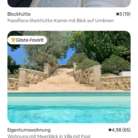
Blockhütte
Durchschn
5 (19)
Passiflora•Steinhütte•Kamin mit Blick auf Umbrien
Gäste-Favorit
Beliebter Gäste-Favorit.
Eigentumswohnung
Durchschnittl
4,98 (65)
Wohnung mit Meerblick in Villa mit Pool