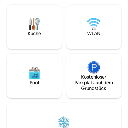
im Grillbereich, umgeben von der Natur
liegt 30 Meter von
und der Stille der umbrischen
entfernt. Sie befi
Landschaft. Das Haus verfügt über
kleinen Dorf, ist 
WLAN, Smart-TV mit Zugang zu
10 Minuten von Pe
persönlichem Netflix, Klimaanlage und 3
Trasimenischen Se
Schlafzimmer, von denen eines ein
Corciano, 25 Minut
privates Badezimmer hat. Nicht-
Küche
WLAN
gewerbliche touristische Vermietung
ohne zusätzliche Dienstleistungen.
Kostenloser
Pool
Parkplatz auf dem
Grundstück