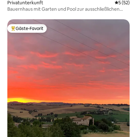
Privatunterkunft
Durchschn
5 (52)
Bauernhaus mit Garten und Pool zur ausschließlichen
Nutzung WLAN
Gäste-Favorit
Beliebter Gäste-Favorit.