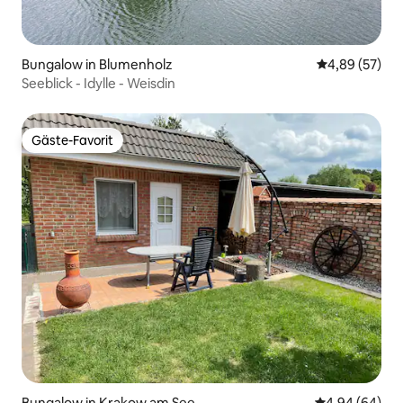
Bungalow in Blumenholz
Durchschnittl
4,89 (57)
Seeblick - Idylle - Weisdin
Gäste-Favorit
Gäste-Favorit
Bungalow in Krakow am See
Durchschnittl
4,94 (64)