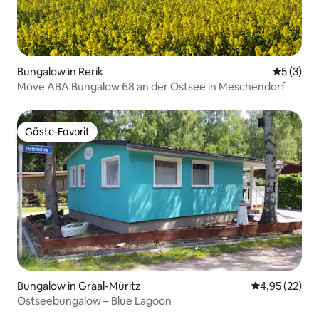
Bungalow in Rerik
Durchsch
5 (3)
Möve ABA Bungalow 68 an der Ostsee in Meschendorf
Gäste-Favorit
Gäste-Favorit
Bungalow in Graal-Müritz
Durchschnitt
4,95 (22)
Ostseebungalow – Blue Lagoon