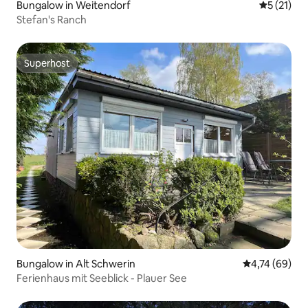
Bungalow in Weitendorf
Durchschn
5 (21)
Stefan's Ranch
Superhost
Superhost
Bungalow in Alt Schwerin
Durchschnitt
4,74 (69)
Ferienhaus mit Seeblick - Plauer See