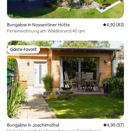
Bungalow in Nossentiner Hütte
Durchschnittl
4,92 (83)
Ferienwohnung am Waldesrand 40 qm
Gäste-Favorit
Gäste-Favorit
Bungalow in Joachimsthal
Durchschnitt
4,95 (57)