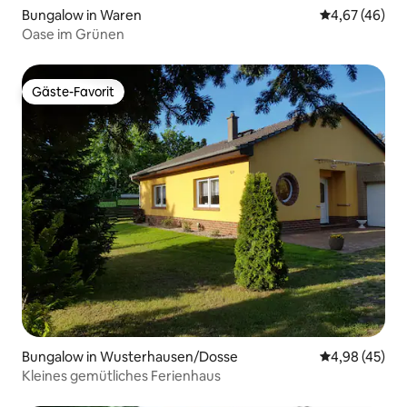
Bungalow in Waren
Durchschnittl
4,67 (46)
Oase im Grünen
Gäste-Favorit
Gäste-Favorit
Bungalow in Wusterhausen/Dosse
Durchschnittl
4,98 (45)
Kleines gemütliches Ferienhaus