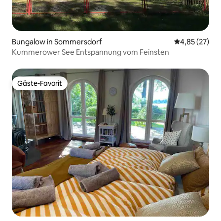
Bungalow in Sommersdorf
Durchschnitt
4,85 (27)
Kummerower See Entspannung vom Feinsten
Gäste-Favorit
Gäste-Favorit