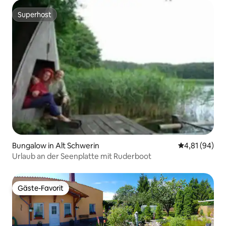
Superhost
Superhost
Bungalow in Alt Schwerin
Durchschnitt
4,81 (94)
Urlaub an der Seenplatte mit Ruderboot
Gäste-Favorit
Gäste-Favorit