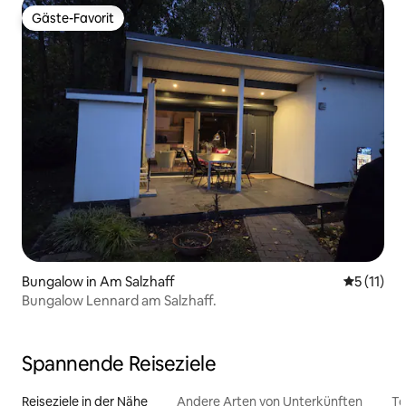
Gäste-Favorit
Gäste-Favorit
Bungalow in Am Salzhaff
Durchschn
5 (11)
Bungalow Lennard am Salzhaff.
Spannende Reiseziele
Reiseziele in der Nähe
Andere Arten von Unterkünften
To