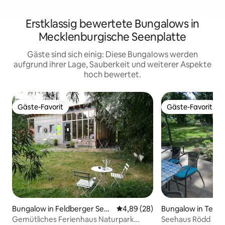
Erstklassig bewertete Bungalows in
Mecklenburgische Seenplatte
Gäste sind sich einig: Diese Bungalows werden
aufgrund ihrer Lage, Sauberkeit und weiterer Aspekte
hoch bewertet.
Gäste-Favorit
Gäste-Favorit
Gäste-Favorit
Gäste-Favorit
Bungalow in Feldberger See
Durchschnittliche Bewertung: 
4,89 (28)
Bungalow in Templ
nlandschaft
Gemütliches Ferienhaus Naturpark
Seehaus Rödd