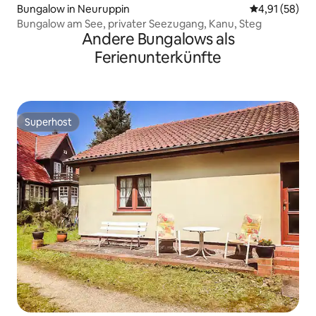
Bungalow in Neuruppin
Durchschnitt
4,91 (58)
Bungalow am See, privater Seezugang, Kanu, Steg
Andere Bungalows als
Ferienunterkünfte
Superhost
Superhost