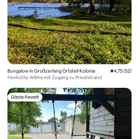
Bungalow in Großzerlang Ortsteil Kolonie
Durchschnitt
4,75 (52)
Finnhütte Wilma mit Zugang zu Privatstrand
Gäste-Favorit
Gäste-Favorit