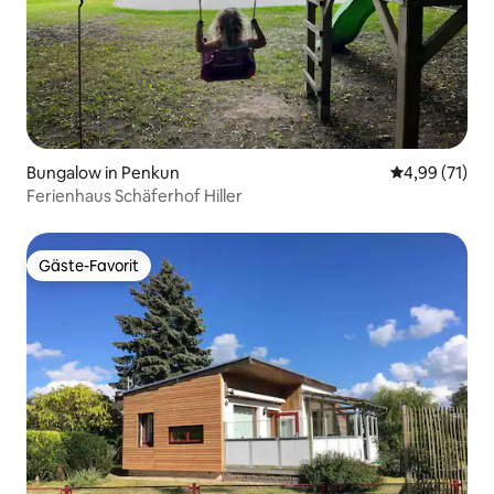
Bungalow in Penkun
Durchschnitt
4,99 (71)
Ferienhaus Schäferhof Hiller
Gäste-Favorit
Gäste-Favorit