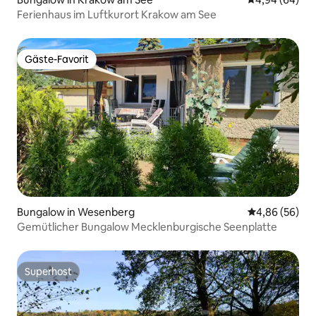
Ferienhaus im Luftkurort Krakow am See
Gäste-Favorit
Gäste-Favorit
Bungalow in Wesenberg
Durchschnittl
4,86 (56)
Gemütlicher Bungalow Mecklenburgische Seenplatte
Superhost
Superhost