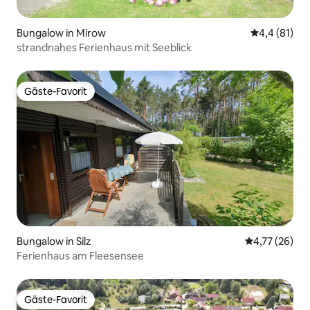
Bungalow in Mirow
Durchschnit
4,4 (81)
strandnahes Ferienhaus mit Seeblick
Gäste-Favorit
Gäste-Favorit
Bungalow in Silz
Durchschnitt
4,77 (26)
Ferienhaus am Fleesensee
Gäste-Favorit
Gäste-Favorit