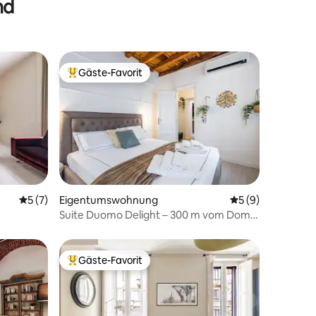
nd
Gäste-Favorit
Beliebter Gäste-Favorit.
Durchschnittliche Bewertung: 5 von 5, 7 Bewertungen
5 (7)
Eigentumswohnung
Durchschnittlich
5 (9)
87 Bewertungen
Suite Duomo Delight – 300 m vom Dom
entfernt
Gäste-Favorit
Beliebter Gäste-Favorit.