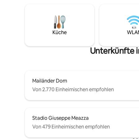
erreichen und wird dich mit einzigartigen
Details willkommen heißen: sichtbare
Balken, eine professionelle Küche und
ein komfortables Wohnzimmer mit Maxi-
Fernseher. Diese in ihrer Art ikonische
Unterkunft ist bereit, Freunde, Paare
Küche
WLA
und Familien willkommen zu heißen, die
gerne an Orten mit unverwechselbarem
Charakter und viel Atmosphäre
Unterkünfte 
übernachten.
Mailänder Dom
Von 2.770 Einheimischen empfohlen
Stadio Giuseppe Meazza
Von 479 Einheimischen empfohlen