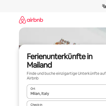
Zu
Inhalten
springen
Ferienunterkünfte in
Mailand
Finde und buche einzigartige Unterkünfte auf
Airbnb
Ort
Wenn Ergebnisse verfügbar sind, navigiere mit d
Check-in