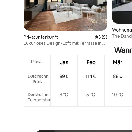
Wohnung
The Dand
Privatunterkunft
Durchschnittliche
5 (9)
Domviert
Luxuriöses Design-Loft mit Terrasse in
Wann 
Moscova & Brera
Monat
Jan
Feb
Mär
89 €
114 €
88 €
Durchschn.
Preis
3 °C
5 °C
10 °C
Durchschn.
Temperatur