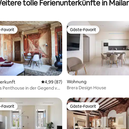
eitere tolle Ferienunterkünfte in Maila
-Favorit
Gäste-Favorit
r Gäste-Favorit.
Gäste-Favorit
ertung: 4,93 von 5, 72 Bewertungen
Wohnung
terkunft
Durchschnittliche Bewertung: 4,99 von 5, 
4,99 (87)
Brera Design House
es Penthouse in der Gegend von
-Favorit
Gäste-Favorit
r Gäste-Favorit.
Gäste-Favorit