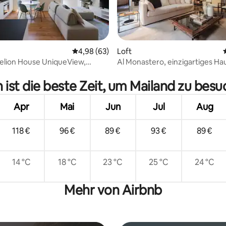
Durchschnittliche Bewertung: 4,98 von 5, 
4,98 (63)
Loft
elion House UniqueView,
Al Monastero, einzigartiges Ha
 Bewertung: 5 von 5, 9 Bewertungen
el
dem 12. Jahrhundert, Dom
ist die beste Zeit, um Mailand zu bes
Apr
Mai
Jun
Jul
Aug
118 €
96 €
89 €
93 €
89 €
14 °C
18 °C
23 °C
25 °C
24 °C
Mehr von Airbnb