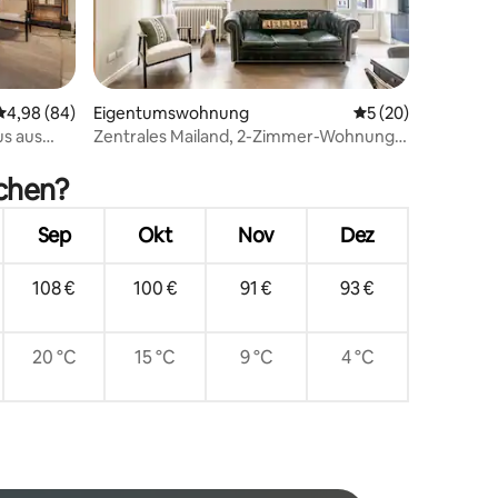
63 Bewertungen
Durchschnittliche Bewertung: 4,98 von 5, 84 Bewertungen
4,98 (84)
Eigentumswohnung
Durchschnittliche
5 (20)
us aus
Zentrales Mailand, 2-Zimmer-Wohnung •
15 Min. zum Dom • Balkon
uchen?
Sep
Okt
Nov
Dez
108 €
100 €
91 €
93 €
20 °C
15 °C
9 °C
4 °C