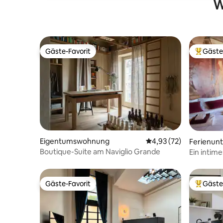
W
Gäste-Favorit
Gäste
Gäste-Favorit
Beliebte
Eigentumswohnung
Durchschnittliche Bew
4,93 (72)
Ferienun
Boutique-Suite am Naviglio Grande
Ein intim
Navigli
Gäste-Favorit
Gäste
Gäste-Favorit
Beliebte