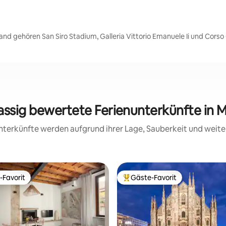
nd gehören San Siro Stadium, Galleria Vittorio Emanuele Ii und Cors
lassig bewertete Ferienunterkünfte in M
 Unterkünfte werden aufgrund ihrer Lage, Sauberkeit und wei
-Favorit
Gäste-Favorit
r Gäste-Favorit.
Beliebter Gäste-Favorit.