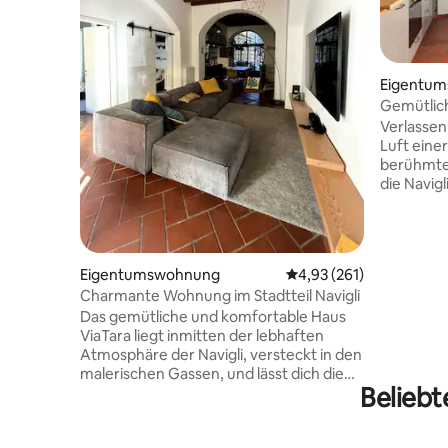
Eigentu
Gemütlich
Verlassen
Luft eine
berühmte
die Navig
Hafenbeck
strategi
Geschäft
Aufmerksa
Eigentumswohnung
Durchschnittliche Bewe
4,93 (261)
einem Ko
Charmante Wohnung im Stadtteil Navigli
kann sich
Das gemütliche und komfortable Haus
um die St
ViaTara liegt inmitten der lebhaften
genießen,
Atmosphäre der Navigli, versteckt in den
gemütlich
malerischen Gassen, und lässt dich die
Detail ei
Beliebt
Atmosphäre des „alten Mailand“ spüren.
zurückzuk
Die Unterkunft ist von der U-Bahn-
Renovieru
Haltestelle P.ta Genova aus leicht zu
Art von A