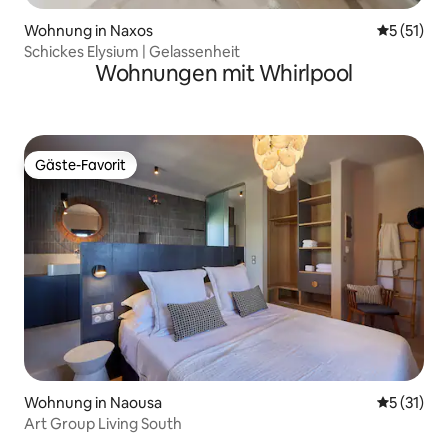
Wohnung in Naxos
Durchschn
5 (51)
Schickes Elysium | Gelassenheit
Wohnungen mit Whirlpool
Gäste-Favorit
Gäste-Favorit
Wohnung in Naousa
Durchschn
5 (31)
Art Group Living South