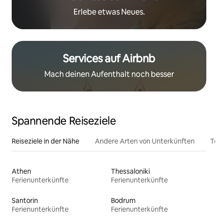
Erlebe etwas Neues.
Services auf Airbnb
Mach deinen Aufenthalt noch besser
Spannende Reiseziele
Reiseziele in der Nähe
Andere Arten von Unterkünften
To
Athen
Thessaloniki
Ferienunterkünfte
Ferienunterkünfte
Santorin
Bodrum
Ferienunterkünfte
Ferienunterkünfte