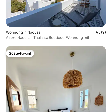
Wohnung in Naousa
Durchschn
5 (9)
Azure Naousa - Thalassa Boutique-Wohnung mit
Meerblick
Gäste-Favorit
Gäste-Favorit