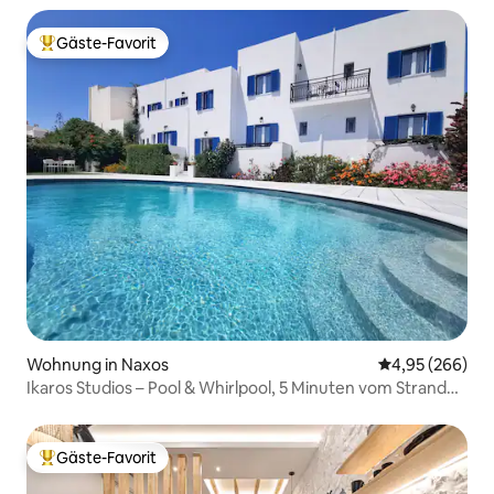
Gäste-Favorit
Beliebter Gäste-Favorit.
Wohnung in Naxos
Durchschnittli
4,95 (266)
Ikaros Studios – Pool & Whirlpool, 5 Minuten vom Strand
entfernt
Gäste-Favorit
Beliebter Gäste-Favorit.