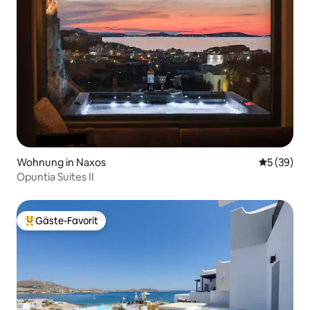
Wohnung in Naxos
Durchschni
5 (39)
Opuntia Suites II
Gäste-Favorit
Beliebter Gäste-Favorit.