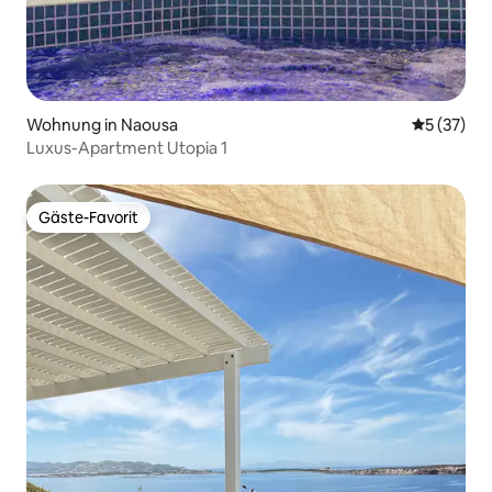
Wohnung in Naousa
Durchschn
5 (37)
Luxus-Apartment Utopia 1
Gäste-Favorit
Gäste-Favorit