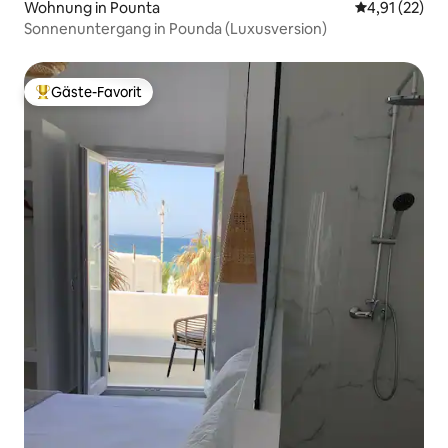
Wohnung in Pounta
Durchschnitt
4,91 (22)
Sonnenuntergang in Pounda (Luxusversion)
Gäste-Favorit
Beliebter Gäste-Favorit.