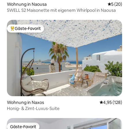
Wohnung in Naousa
Durchschni
5 (20)
SWELL S2 Maisonette mit eigenem Whirlpool in Naousa
Gäste-Favorit
Beliebter Gäste-Favorit.
Wohnung in Naxos
Durchschnittl
4,95 (128)
Honig- & Zimt-Luxus-Suite
Gäste-Favorit