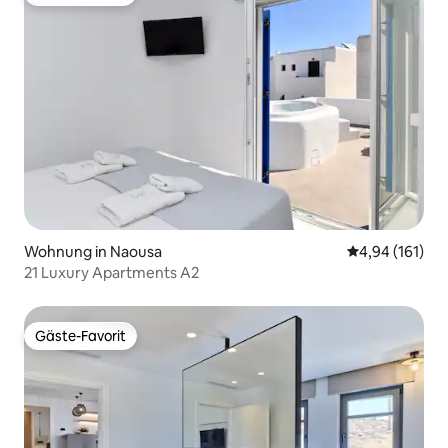
Gäste-Favorit
Wohnung in Naousa
Durchschnittl
4,94 (161)
21 Luxury Apartments A2
Gäste-Favorit
Gäste-Favorit