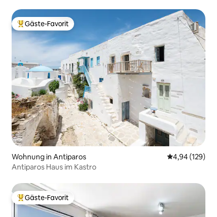
Gäste-Favorit
Beliebter Gäste-Favorit.
Wohnung in Antiparos
Durchschnittli
4,94 (129)
Antiparos Haus im Kastro
Gäste-Favorit
Beliebter Gäste-Favorit.