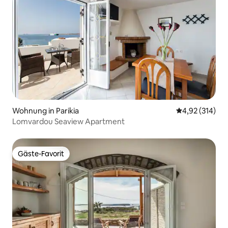
Wohnung in Parikia
Durchschnittl
4,92 (314)
Lomvardou Seaview Apartment
Gäste-Favorit
Gäste-Favorit