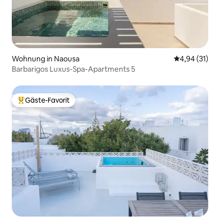
Wohnung in Naousa
Durchschnitt
4,94 (31)
Barbarigos Luxus-Spa-Apartments 5
Gäste-Favorit
Beliebter Gäste-Favorit.