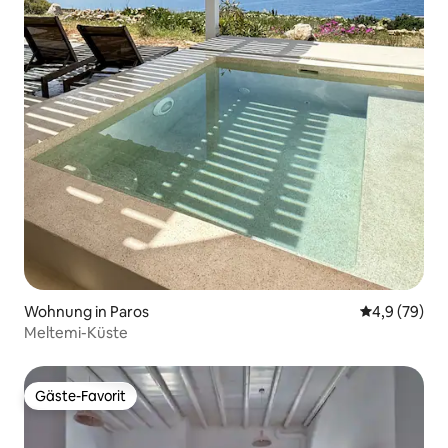
Wohnung in Paros
Durchschnitt
4,9 (79)
Meltemi-Küste
Gäste-Favorit
Gäste-Favorit