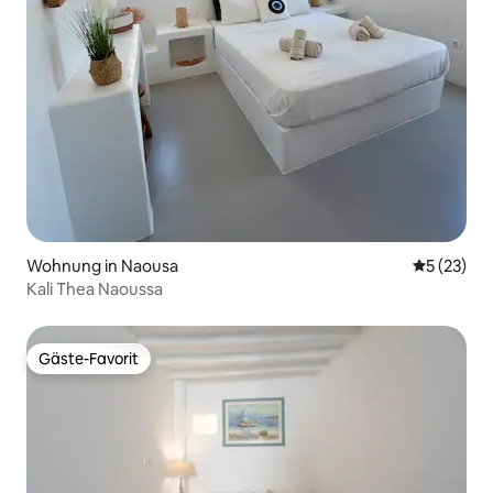
Wohnung in Naousa
Durchschn
5 (23)
Kali Thea Naoussa
Gäste-Favorit
Gäste-Favorit