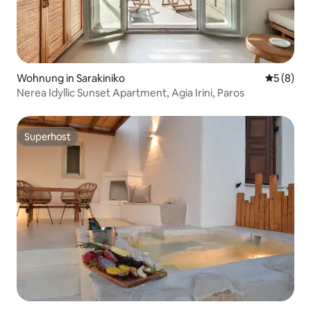
Wohnung in Sarakiniko
Durchschn
5 (8)
Nerea Idyllic Sunset Apartment, Agia Irini, Paros
Superhost
Superhost