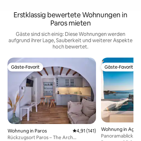
Erstklassig bewertete Wohnungen in
Paros mieten
Gäste sind sich einig: Diese Wohnungen werden
aufgrund ihrer Lage, Sauberkeit und weiterer Aspekte
hoch bewertet.
Gäste-Favorit
Gäste-Favorit
Gäste-Favorit
Gäste-Favorit
Wohnung in Agia 
Wohnung in Paros
Durchschnittliche Bewertung: 
4,91 (141)
Panoramablick auf
Rückzugsort Paros – The Arch