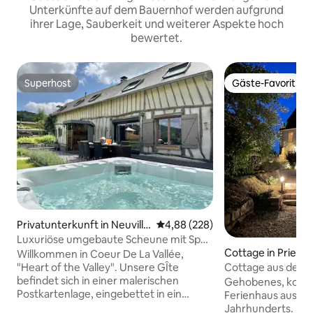
Unterkünfte auf dem Bauernhof werden aufgrund
ihrer Lage, Sauberkeit und weiterer Aspekte hoch
bewertet.
Superhost
Gäste-Favorit
Superhost
Gäste-Favorit
Privatunterkunft in Neuville
Durchschnittliche Bewertung: 4
4,88 (228)
-Coppegueule
Luxuriöse umgebaute Scheune mit Spa-
Cottage in Priez
Einrichtungen
Willkommen in Coeur De La Vallée,
Cottage aus dem 1
"Heart of the Valley". Unsere GÎte
Stunde von Paris 
befindet sich in einer malerischen
Gehobenes, kompl
Postkartenlage, eingebettet in ein
Ferienhaus aus de
schönes Tal in der Nordost-Normandie,
Jahrhunderts. 5 g