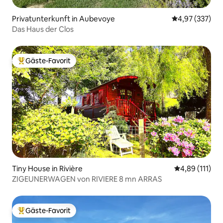
Privatunterkunft in Aubevoye
Durchschnittli
4,97 (337)
Das Haus der Clos
Gäste-Favorit
Beliebter Gäste-Favorit.
Tiny House in Rivière
Durchschnittl
4,89 (111)
ZIGEUNERWAGEN von RIVIERE 8 mn ARRAS
Gäste-Favorit
Beliebter Gäste-Favorit.