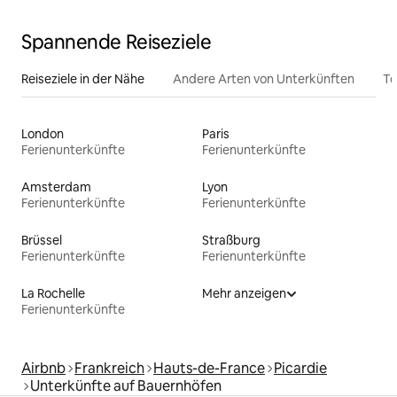
Spannende Reiseziele
Reiseziele in der Nähe
Andere Arten von Unterkünften
To
London
Paris
Ferienunterkünfte
Ferienunterkünfte
Amsterdam
Lyon
Ferienunterkünfte
Ferienunterkünfte
Brüssel
Straßburg
Ferienunterkünfte
Ferienunterkünfte
La Rochelle
Mehr anzeigen
Ferienunterkünfte
Airbnb
Frankreich
Hauts-de-France
Picardie
Unterkünfte auf Bauernhöfen