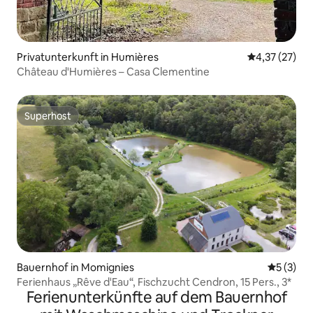
Privatunterkunft in Humières
Durchschnitt
4,37 (27)
Château d'Humières – Casa Clementine
Superhost
Superhost
Bauernhof in Momignies
Durchsch
5 (3)
Ferienhaus „Rêve d'Eau“, Fischzucht Cendron, 15 Pers., 3*
Ferienunterkünfte auf dem Bauernhof