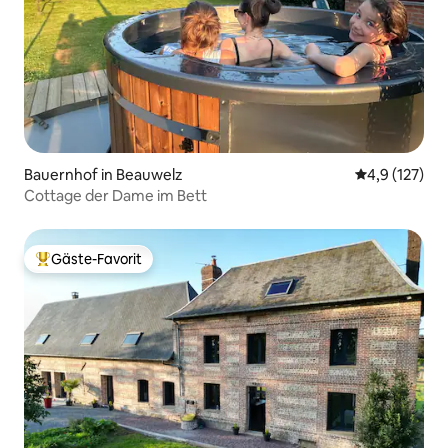
Bauernhof in Beauwelz
Durchschnitt
4,9 (127)
Cottage der Dame im Bett
Gäste-Favorit
Beliebter Gäste-Favorit.