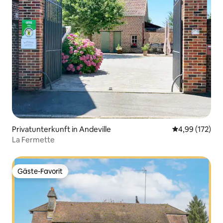
Privatunterkunft in Andeville
Durchschnittl
4,99 (172)
La Fermette
Gäste-Favorit
Gäste-Favorit