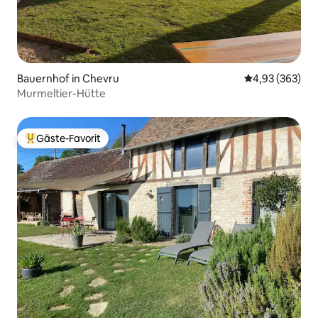
Bauernhof in Chevru
Durchschnittli
4,93 (363)
Murmeltier-Hütte
Gäste-Favorit
Beliebter Gäste-Favorit.