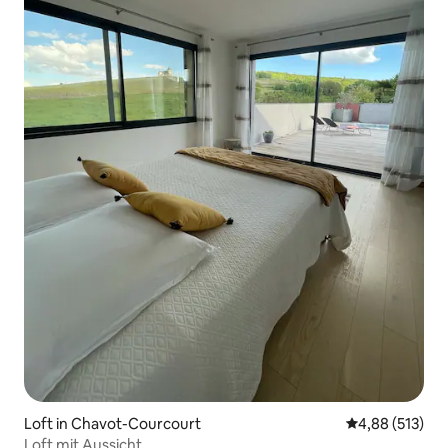
Loft in Chavot-Courcourt
Durchschnittl
4,88 (513)
Loft mit Aussicht