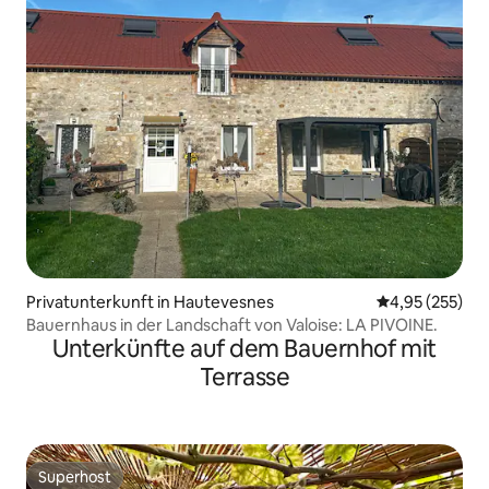
Privatunterkunft in Hautevesnes
Durchschnittli
4,95 (255)
Bauernhaus in der Landschaft von Valoise: LA PIVOINE.
Unterkünfte auf dem Bauernhof mit
Terrasse
Superhost
Superhost