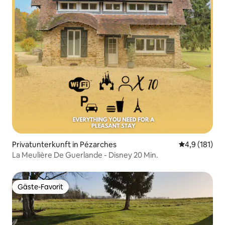
Privatunterkunft in Pézarches
Durchschnitt
4,9 (181)
La Meulière De Guerlande - Disney 20 Min.
Gäste-Favorit
Gäste-Favorit