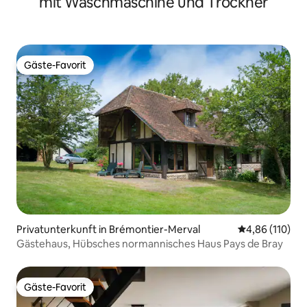
mit Waschmaschine und Trockner
Gäste-Favorit
Gäste-Favorit
Privatunterkunft in Brémontier-Merval
Durchschnittl
4,86 (110)
Gästehaus, Hübsches normannisches Haus Pays de Bray
Gäste-Favorit
Gäste-Favorit