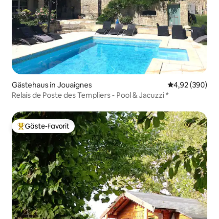
Gästehaus in Jouaignes
Durchschnittli
4,92 (390)
Relais de Poste des Templiers - Pool & Jacuzzi *
Gäste-Favorit
Beliebter Gäste-Favorit.