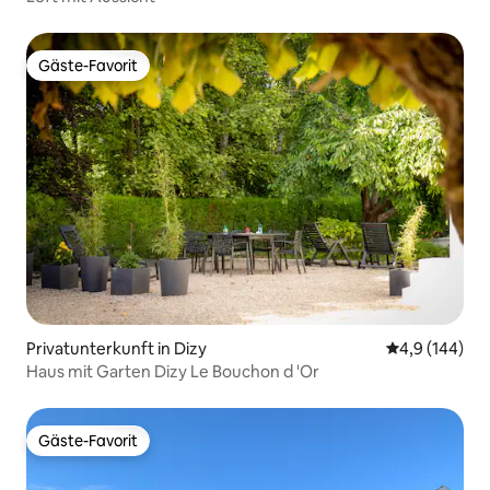
Gäste-Favorit
Gäste-Favorit
Privatunterkunft in Dizy
Durchschnitt
4,9 (144)
Haus mit Garten Dizy Le Bouchon d 'Or
Gäste-Favorit
Gäste-Favorit