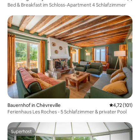
Bed & Breakfast im Schloss-Apartment 4 Schlafzimmer
Bauernhof in Chèvreville
Durchschnittl
4,72 (101)
Ferienhaus Les Roches - 5 Schlafzimmer & privater Pool
Superhost
Superhost