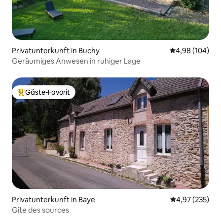
Privatunterkunft in Buchy
Durchschnittli
4,98 (104)
Geräumiges Anwesen in ruhiger Lage
Gäste-Favorit
Beliebter Gäste-Favorit.
Privatunterkunft in Baye
Durchschnittli
4,97 (235)
Gîte des sources