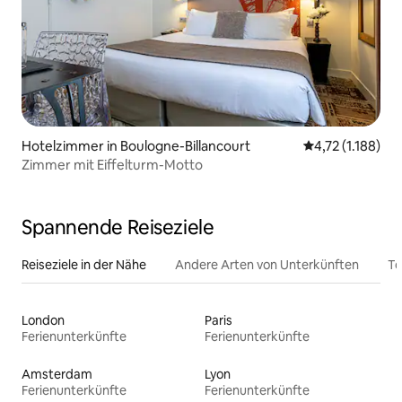
Hotelzimmer in Boulogne-Billancourt
Durchschnittlic
4,72 (1.188)
Zimmer mit Eiffelturm-Motto
Spannende Reiseziele
Reiseziele in der Nähe
Andere Arten von Unterkünften
To
London
Paris
Ferienunterkünfte
Ferienunterkünfte
Amsterdam
Lyon
Ferienunterkünfte
Ferienunterkünfte