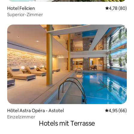
Hotel Felicien
Durchschnittl
4,78 (80)
Superior-Zimmer
Hôtel Astra Opéra - Astotel
Durchschnittl
4,95 (66)
Einzelzimmer
Hotels mit Terrasse