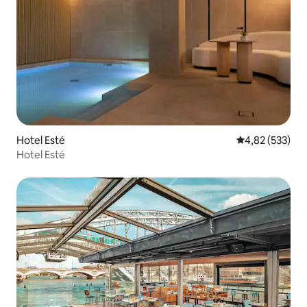
Hotel Esté
Durchschnittli
4,82 (533)
Hotel Esté