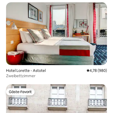
Hotel Lorette - Astotel
Durchschnittli
4,78 (980)
Zweibettzimmer
Gäste-Favorit
Gäste-Favorit