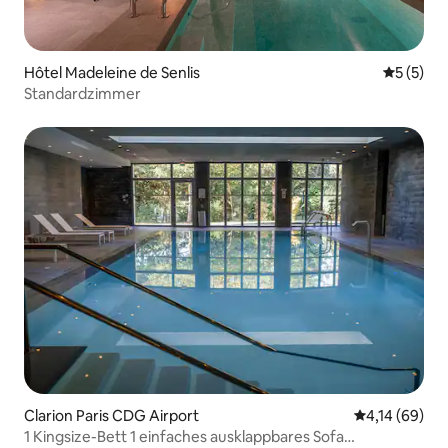
Hôtel Madeleine de Senlis
Durchsch
5 (5)
Standardzimmer
Clarion Paris CDG Airport
Durchschnitt
4,14 (69)
1 Kingsize-Bett 1 einfaches ausklappbares Sofa