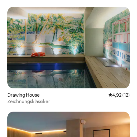
Kochnische
Drawing House
Durchschnitt
4,92 (12)
Zeichnungsklassiker