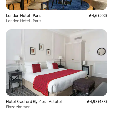
London Hotel - Paris
Durchschnittl
4,6 (202)
London Hotel - Paris
Hotel Bradford Elysées - Astotel
Durchschnittli
4,93 (438)
Einzelzimmer