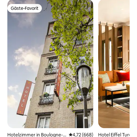
Gäste-Favorit
Gäste-Favorit
Hotelzimmer in Boulogne-B
Durchschnittliche Bewertung: 4
4,72 (668)
Hotel Eiffel Turen