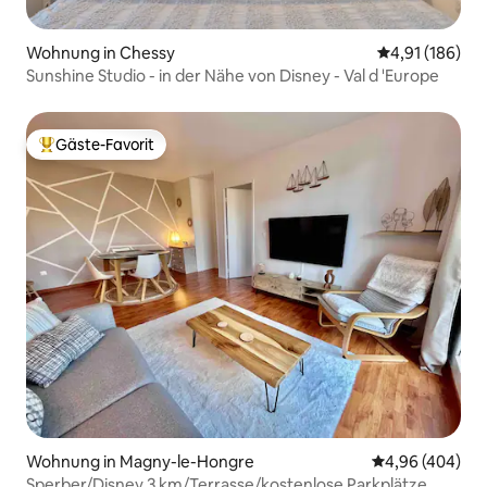
Wohnung in Chessy
Durchschnittl
4,91 (186)
Sunshine Studio - in der Nähe von Disney - Val d 'Europe
Gäste-Favorit
Beliebter Gäste-Favorit.
Wohnung in Magny-le-Hongre
Durchschnittli
4,96 (404)
Sperber/Disney 3 km/Terrasse/kostenlose Parkplätze