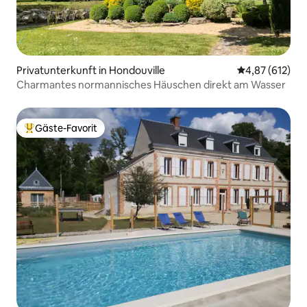
Privatunterkunft in Hondouville
Durchschnittl
4,87 (612)
Charmantes normannisches Häuschen direkt am Wasser
Gäste-Favorit
Beliebter Gäste-Favorit.