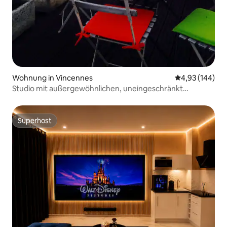
Wohnung in Vincennes
Durchschnittli
4,93 (144)
Studio mit außergewöhnlichen, uneingeschränkt
sonnigen Terrassen
Superhost
Superhost