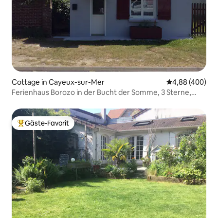
Cottage in Cayeux-sur-Mer
Durchschnittli
4,88 (400)
Ferienhaus Borozo in der Bucht der Somme, 3 Sterne,
Terrasse
Gäste-Favorit
Beliebter Gäste-Favorit.