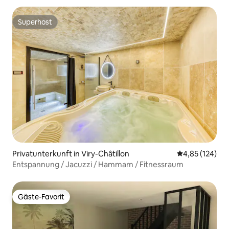
Superhost
Superhost
Privatunterkunft in Viry-Châtillon
Durchschnittl
4,85 (124)
Entspannung / Jacuzzi / Hammam / Fitnessraum
Gäste-Favorit
Gäste-Favorit