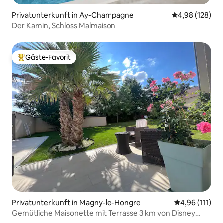
Privatunterkunft in Ay-Champagne
Durchschnittli
4,98 (128)
Der Kamin, Schloss Malmaison
Gäste-Favorit
Beliebter Gäste-Favorit.
Privatunterkunft in Magny-le-Hongre
Durchschnittl
4,96 (111)
Gemütliche Maisonette mit Terrasse 3 km von Disney
entfernt