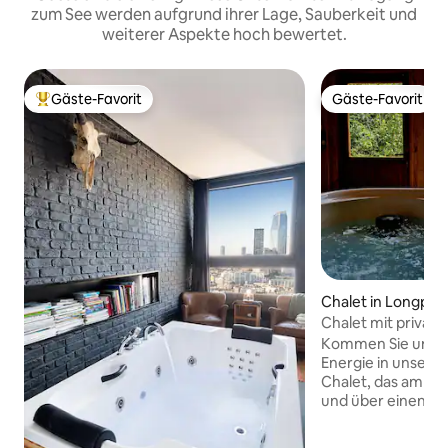
zum See werden aufgrund ihrer Lage, Sauberkeit und
weiterer Aspekte hoch bewertet.
Gäste-Favorit
Gäste-Favorit
Beliebter Gäste-Favorit.
Gäste-Favorit
Chalet in Longpré
s-Saints
Chalet mit privat
Kommen Sie und t
Energie in unser
Chalet, das am Ran
und über einen pr
unbegrenzter Nut
Gegenüber, für e