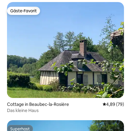
Gäste-Favorit
Gäste-Favorit
Cottage in Beaubec-la-Rosière
Durchschnittl
4,89 (79)
Das kleine Haus
Superhost