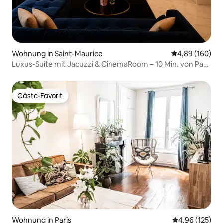
Wohnung in Saint-Maurice
Durchschnittli
4,89 (160)
Luxus-Suite mit Jacuzzi & CinemaRoom – 10 Min. von Paris
entfernt
Gäste-Favorit
Gäste-Favorit
Wohnung in Paris
Durchschnittl
4,96 (125)