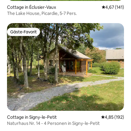
Cottage in Éclusier-Vaux
Durchschnittl
4,67 (141)
The Lake House, Picardie, 5-7 Pers.
Gäste-Favorit
Gäste-Favorit
Cottage in Signy-le-Petit
Durchschnittl
4,85 (192)
Naturhaus Nr. 14 - 4 Personen in Signy-le-Petit