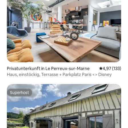
Privatunterkunft in Le Perreux-sur-Marne
Durchschnittl
4,97 (133)
Haus, einstöckig, Terrasse + Parkplatz Paris <> Disney
Superhost
Superhost