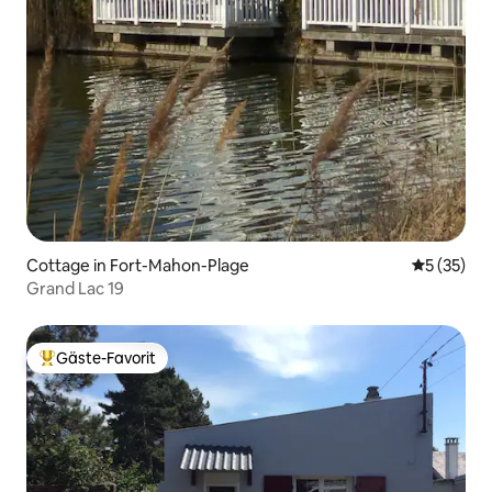
Cottage in Fort-Mahon-Plage
Durchschn
5 (35)
Grand Lac 19
Gäste-Favorit
Beliebter Gäste-Favorit.