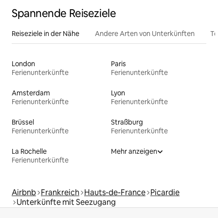
Spannende Reiseziele
Reiseziele in der Nähe
Andere Arten von Unterkünften
To
London
Paris
Ferienunterkünfte
Ferienunterkünfte
Amsterdam
Lyon
Ferienunterkünfte
Ferienunterkünfte
Brüssel
Straßburg
Ferienunterkünfte
Ferienunterkünfte
La Rochelle
Mehr anzeigen
Ferienunterkünfte
Airbnb
Frankreich
Hauts-de-France
Picardie
Unterkünfte mit Seezugang