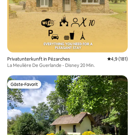
Privatunterkunft in Pézarches
Durchschnitt
4,9 (181)
La Meulière De Guerlande - Disney 20 Min.
Gäste-Favorit
Gäste-Favorit