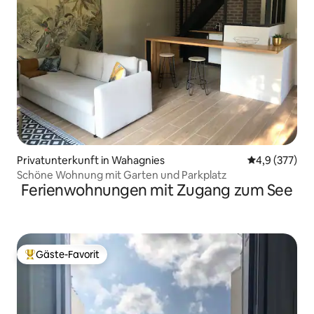
Privatunterkunft in Wahagnies
Durchschnitt
4,9 (377)
Schöne Wohnung mit Garten und Parkplatz
Ferienwohnungen mit Zugang zum See
Gäste-Favorit
Beliebter Gäste-Favorit.