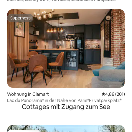
Superhost
Superhost
Wohnung in Clamart
Durchschnittli
4,86 (201)
Lac du Panorama* in der Nähe von Paris*Privatparkplatz*
Cottages mit Zugang zum See