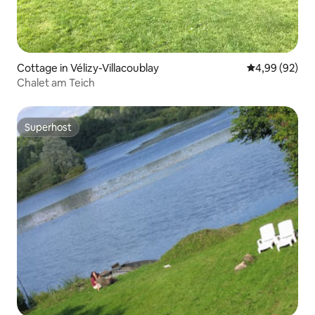
Cottage in Vélizy-Villacoublay
Durchschnittl
4,99 (92)
Chalet am Teich
Superhost
Superhost