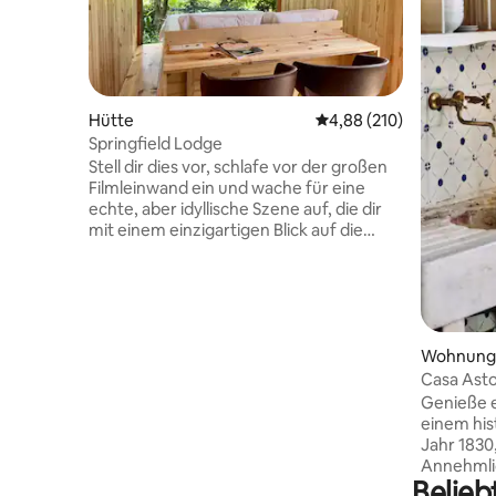
Hütte
Durchschnittliche Bewe
4,88 (210)
Springfield Lodge
Stell dir dies vor, schlafe vor der großen
Filmleinwand ein und wache für eine
echte, aber idyllische Szene auf, die dir
mit einem einzigartigen Blick auf die
grüne und blühende Wiese bietet, wo
unsere Pferde frei herumlaufen und die
Gänse und Enten friedlich weiden. Wir
haben einen minimalistischen und
dennoch komfortablen Raum
vorbereitet, damit sich dein Geist
Wohnung
ausdehnen und dein Körper entspannen
Casa Asto
kann. Perfekt für 1 oder 2 Personen,
Blick auf 
Genieße e
bietet die Lodge ein immersives Erlebnis
einem hi
in der Natur und doch in einem
Jahr 1830,
städtischen Bauernhof mit direktem Zug
Annehmlic
nach Porto. Frühstück verfügbar, aber
Belieb
alte Asto