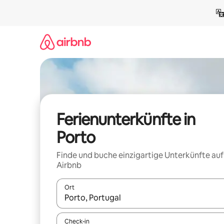
Zu
Inhalten
springen
Ferienunterkünfte in
Porto
Finde und buche einzigartige Unterkünfte auf
Airbnb
Ort
Wenn Ergebnisse verfügbar sind, navigiere mit d
Check-in