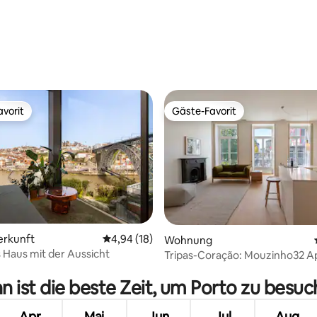
vorit
Gäste-Favorit
vorit
Gäste-Favorit
erkunft
Durchschnittliche Bewertung: 4,94 von 5, 
4,94 (18)
Wohnung
 Haus mit der Aussicht
Tripas-Coração: Mouzinho32 
rtung: 4,97 von 5, 671 Bewertungen
mit Klimaanlage (1Fl E)
 ist die beste Zeit, um Porto zu besu
Apr
Mai
Jun
Jul
Aug