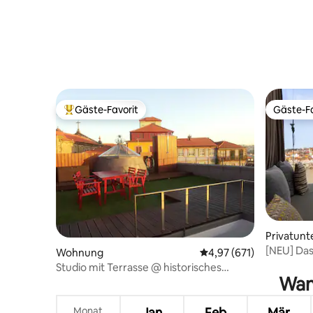
Gäste-Favorit
Gäste-Fa
Beliebter Gäste-Favorit.
Gäste-Fa
Privatunt
[NEU] Das
Wohnung
Durchschnittliche Bewe
4,97 (671)
Studio mit Terrasse @ historisches
Wann
Zentrum
Monat
Jan
Feb
Mär