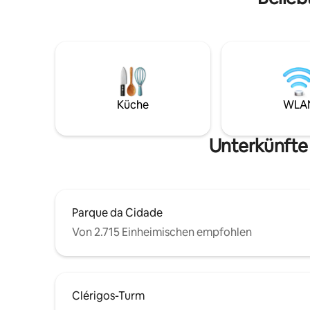
nicht enthalten.
Gebäude. 
einer ruh
Sé, an de
Escadaria
Luís I-Br
Touristen
Du wirst 
einer tra
Küche
WLA
Atmosphä
Reise in 
dich wie 
Unterkünfte
Parque da Cidade
Von 2.715 Einheimischen empfohlen
Clérigos-Turm