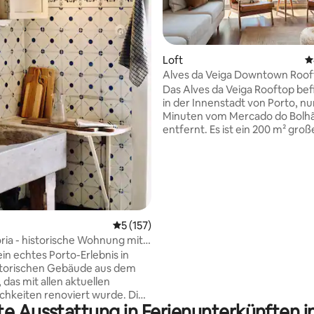
Loft
D
Alves da Veiga Downtown Roof
rtung: 4,88 von 5, 210 Bewertungen
Nuno & Family
Das Alves da Veiga Rooftop bef
in der Innenstadt von Porto, nu
Minuten vom Mercado do Bolh
entfernt. Es ist ein 200 m² groß
mit 2 Schlafzimmern (eines ob
eines unten), 2 Badezimmern (
unten), einer geräumigen Terr
Balkonen. Es ist voller Licht und
bis zu vier Personen. Du kannst dein
Auto auf unserem privaten Par
parken und mit dem Aufzug au
Durchschnittliche Bewertung: 5 von 5, 1
5 (157)
Dach fahren. Die geräumige Terrasse ist
ria - historische Wohnung mit
ideal zum Entspannen nach ei
den Fluss
in echtes Porto-Erlebnis in
langen Tag und um eine Flasch
storischen Gebäude aus dem
Blick auf die Skyline der Innens
 das mit allen aktuellen
genießen!
hkeiten renoviert wurde. Die
te Ausstattung in Ferienunterkünften i
ria Pension befand sich im