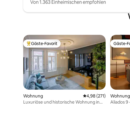
Von 1.363 Einheimischen empfohlen
Gäste-Favorit
Gäste-Fa
Beliebter Gäste-Favorit.
Gäste-Fa
Wohnung
Durchschnittliche Bewe
4,98 (271)
Wohnung
Luxuriöse und historische Wohnung in
Aliados 9
bester Lage