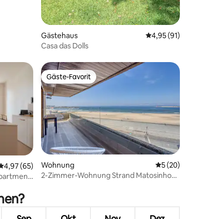
Gästehaus
Durchschnittliche Be
4,95 (91)
Casa das Dolls
Gäste-Favorit
Gäste-Favorit
18 Bewertungen
Wohnung
Durchschnittliche
5 (20)
Durchschnittliche Bewertung: 4,97 von 5, 65 Bewertungen
4,97 (65)
2-Zimmer-Wohnung Strand Matosinhos
Apartment
Porto
chen?
Sep
Okt
Nov
Dez