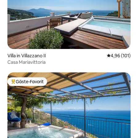
Villa in Villazzano II
Durchschnittl
4,96 (101)
Casa Mariavittoria
Gäste-Favorit
Beliebter Gäste-Favorit.