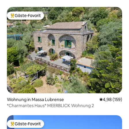
Gäste-Favorit
Beliebter Gäste-Favorit.
Wohnung in Massa Lubrense
Durchschnittli
4,98 (159)
*Charmantes Haus* MEERBLICK Wohnung 2
Gäste-Favorit
Beliebter Gäste-Favorit.