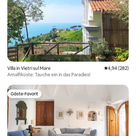
Villa in Vietri sul Mare
Durchschnittli
4,94 (282)
Amalfiküste: Tauche ein in das Paradies!
Gäste-Favorit
Gäste-Favorit