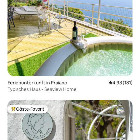
Ferienunterkunft in Praiano
Durchschnittl
4,93 (181)
Typisches Haus - Seaview Home
Gäste-Favorit
Beliebter Gäste-Favorit.