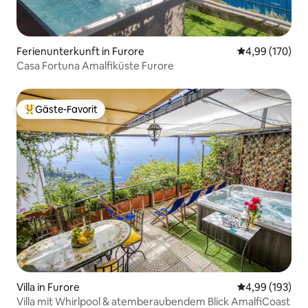
Ferienunterkunft in Furore
Durchschnittli
4,99 (170)
Casa Fortuna Amalfiküste Furore
Gäste-Favorit
Beliebter Gäste-Favorit.
Villa in Furore
Durchschnittli
4,99 (193)
Villa mit Whirlpool & atemberaubendem Blick AmalfiCoast