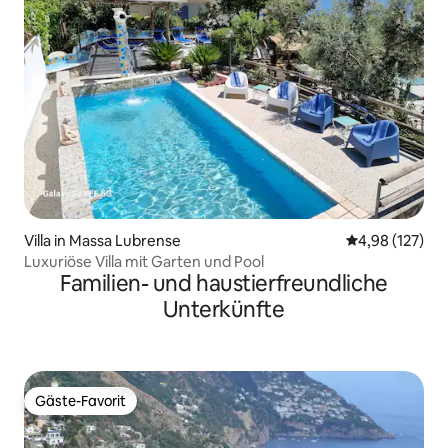
Villa in Massa Lubrense
Durchschnittl
4,98 (127)
Luxuriöse Villa mit Garten und Pool
Familien- und haustierfreundliche
Unterkünfte
Gäste-Favorit
Gäste-Favorit