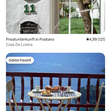
Privatunterkunft in Positano
Durchschnittl
4,99 (121)
Casa Zia Luisina
Gäste-Favorit
Gäste-Favorit