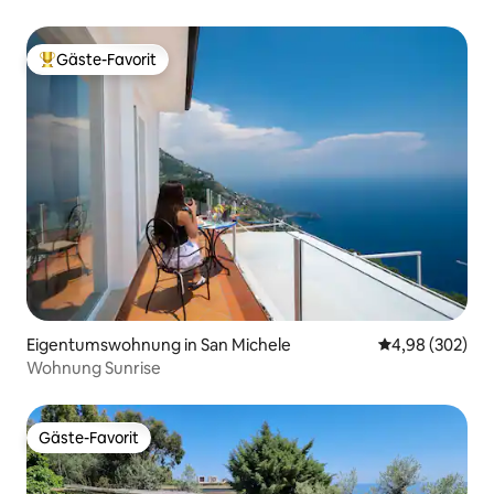
Gäste-Favorit
Beliebter Gäste-Favorit.
Eigentumswohnung in San Michele
Durchschnittli
4,98 (302)
Wohnung Sunrise
Gäste-Favorit
Gäste-Favorit