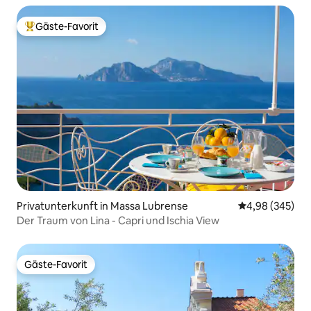
Gäste-Favorit
Beliebter Gäste-Favorit.
Privatunterkunft in Massa Lubrense
Durchschnittli
4,98 (345)
Der Traum von Lina - Capri und Ischia View
Gäste-Favorit
Gäste-Favorit