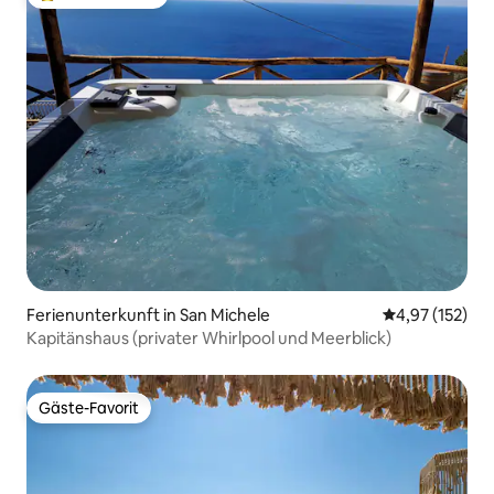
Beliebter Gäste-Favorit.
Ferienunterkunft in San Michele
Durchschnittl
4,97 (152)
Kapitänshaus (privater Whirlpool und Meerblick)
Gäste-Favorit
Gäste-Favorit