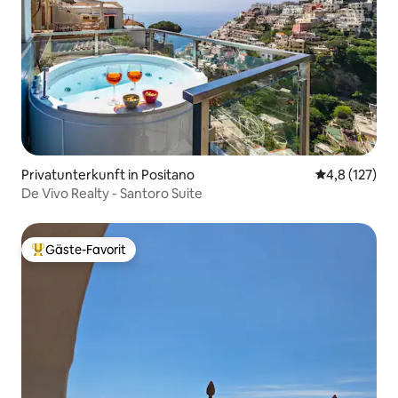
Privatunterkunft in Positano
Durchschnitt
4,8 (127)
De Vivo Realty - Santoro Suite
Gäste-Favorit
Beliebter Gäste-Favorit.