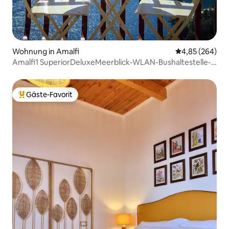
Wohnung in Amalfi
Durchschnittli
4,85 (264)
Amalfi1 SuperiorDeluxeMeerblick-WLAN-Bushaltestelle-
Klimaanlage
Gäste-Favorit
Beliebter Gäste-Favorit.