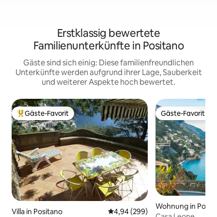
Erstklassig bewertete
Familienunterkünfte in Positano
Gäste sind sich einig: Diese familienfreundlichen
Unterkünfte werden aufgrund ihrer Lage, Sauberkeit
und weiterer Aspekte hoch bewertet.
Gäste-Favorit
Gäste-Favorit
Beliebter Gäste-Favorit.
Gäste-Favorit
Wohnung in Posit
Villa in Positano
Durchschnittliche Bewertung: 4
4,94 (299)
Casa Leone