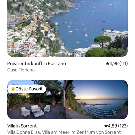
Privatunterkunft in Positano
Durchschnittl
4,95 (111)
Casa Floriana
Gäste-Favorit
Beliebter Gäste-Favorit.
Villa in Sorrent
Durchschnittl
4,89 (123)
Villa Donna Elisa, Villa am Meer im Zentrum von Sorrent