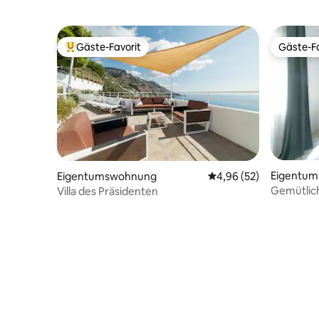
Gäste-Favorit
Gäste-Fa
Beliebter Gäste-Favorit.
Gäste-Fa
Eigentu
Eigentumswohnung
Durchschnittliche Bew
4,96 (52)
Gemütlic
Villa des Präsidenten