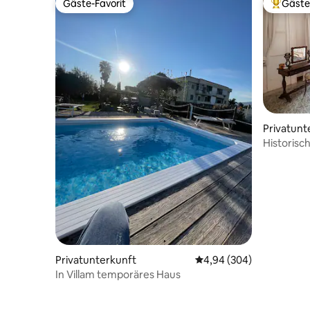
Gäste-Favorit
Gäste
Gäste-Favorit
Beliebte
Privatunt
Historisc
Ausblick
Privatunterkunft
Durchschnittliche Bewe
4,94 (304)
In Villam temporäres Haus