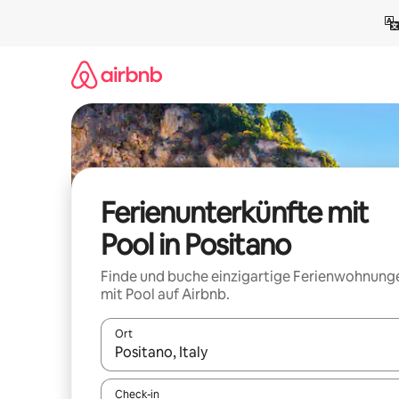
Zu
Inhalten
springen
Ferienunterkünfte mit
Pool in Positano
Finde und buche einzigartige Ferienwohnung
mit Pool auf Airbnb.
Ort
Wenn Ergebnisse verfügbar sind, navigiere mit d
Check-in