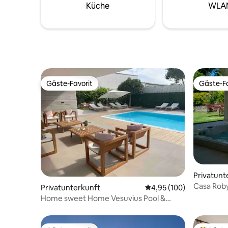
Küche
WLA
einschließlich Swimmingpool, Grill und
Privatsp
Parkplatz.
Gäste-Favorit
Gäste-Fa
Gäste-Favorit
Gäste-Fa
Privatunt
Casa Rob
Privatunterkunft
Durchschnittliche Bewe
4,95 (100)
Home sweet Home Vesuvius Pool &
kostenloser Parkplatz