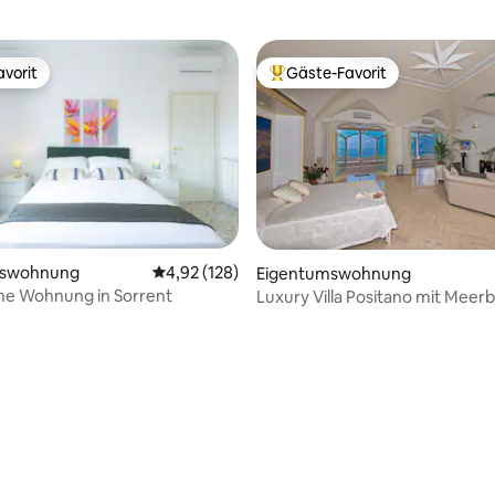
vorit
Gäste-Favorit
vorit
Beliebter Gäste-Favorit.
mswohnung
Durchschnittliche Bewertung: 4,92 von 5, 1
4,92 (128)
ertung: 4,96 von 5, 52 Bewertungen
Eigentumswohnung
he Wohnung in Sorrent
Luxury Villa Positano mit Meerb