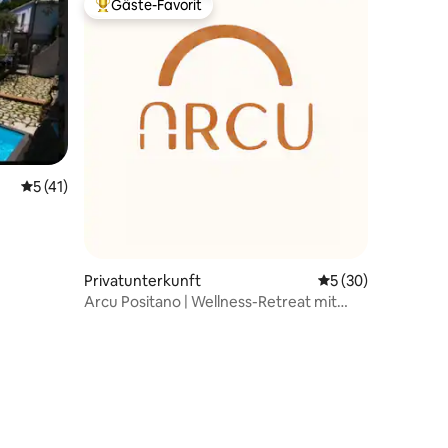
Gäste-Favorit
Beliebter Gäste-Favorit.
56 Bewertungen
Durchschnittliche Bewertung: 5 von 5, 41 Bewertungen
5 (41)
Privatunterkunft
Durchschnittliche
5 (30)
Arcu Positano | Wellness-Retreat mit
Panoramablick