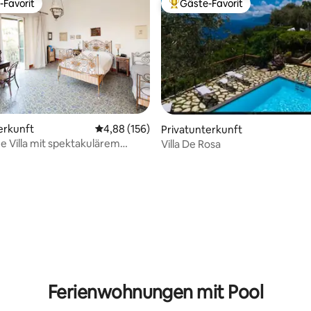
-Favorit
Gäste-Favorit
r Gäste-Favorit.
Beliebter Gäste-Favorit.
erkunft
Durchschnittliche Bewertung: 4,88 von 5, 1
4,88 (156)
Privatunterkunft
he Villa mit spektakulärem
Villa De Rosa
rtung: 4,94 von 5, 304 Bewertungen
Ferienwohnungen mit Pool