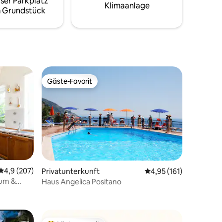
ser Parkplatz
es
Klimaanlage
 Grundstück
 voller
önheit
Gäste-Favorit
Gäste-Favorit
32 Bewertungen
Durchschnittliche Bewertung: 4,9 von 5, 207 Bewertungen
4,9 (207)
Privatunterkunft
Durchschnittliche Bew
4,95 (161)
rum &
Haus Angelica Positano