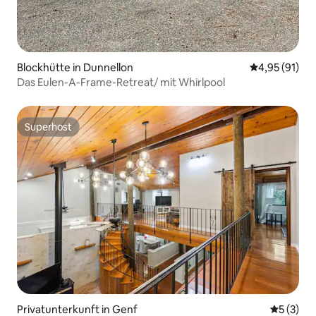
Blockhütte in Dunnellon
Durchschnitt
4,95 (91)
Das Eulen-A-Frame-Retreat/ mit Whirlpool
Superhost
Superhost
Privatunterkunft in Genf
Durchsch
5 (3)