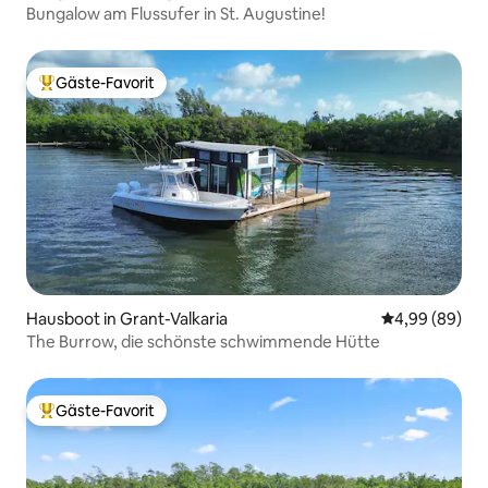
Bungalow am Flussufer in St. Augustine!
Gäste-Favorit
Beliebter Gäste-Favorit.
Hausboot in Grant-Valkaria
Durchschnittl
4,99 (89)
The Burrow, die schönste schwimmende Hütte
Gäste-Favorit
Beliebter Gäste-Favorit.