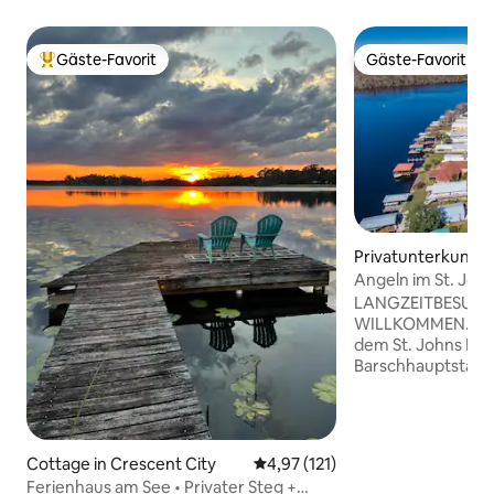
Gäste-Favorit
Gäste-Favorit
Beliebter Gäste-Favorit.
Gäste-Favorit
Privatunterkunft 
Angeln im St. John
LANGZEITBESUC
WILLKOMMEN....E
dem St. Johns Rive
Barschhauptstadt 
Bootsfahrt zu den
Garnelen fangen, 
Schwimmen. Ausstattung: Edelstahlgrill,
Feuerstelle, Holl
Cottage in Crescent City
Durchschnittliche Bewertung: 
4,97 (121)
Bootsdock, Terras
Ferienhaus am See • Privater Steg +
Picknicktischen.