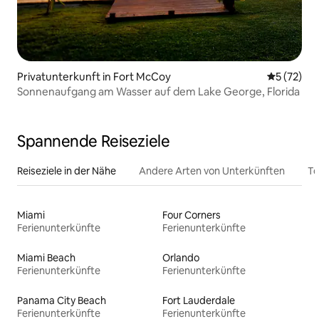
Privatunterkunft in Fort McCoy
Durchschn
5 (72)
Sonnenaufgang am Wasser auf dem Lake George, Florida
Spannende Reiseziele
Reiseziele in der Nähe
Andere Arten von Unterkünften
To
Miami
Four Corners
Ferienunterkünfte
Ferienunterkünfte
Miami Beach
Orlando
Ferienunterkünfte
Ferienunterkünfte
Panama City Beach
Fort Lauderdale
Ferienunterkünfte
Ferienunterkünfte