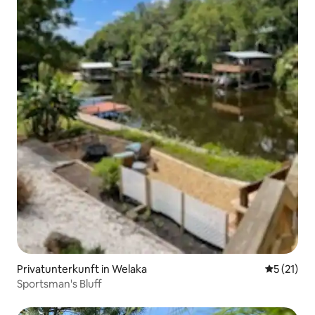
Privatunterkunft in Welaka
Durchschn
5 (21)
Sportsman's Bluff