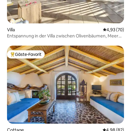
Villa
Durchschnittl
4,93 (70)
Entspannung in der Villa zwischen Olivenbäumen, Meer
und privatem Whirlpool
Gäste-Favorit
Beliebter Gäste-Favorit.
Cottage
Durchschnittl
4,98 (82)