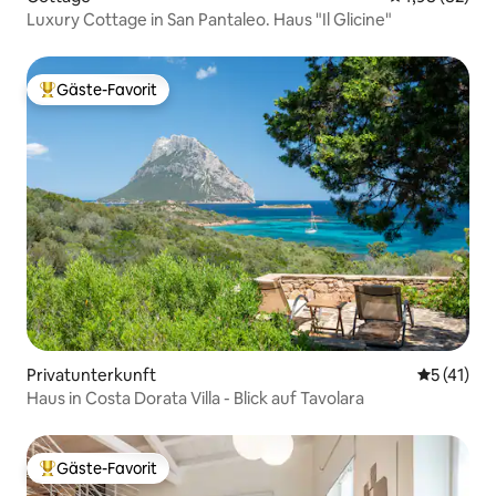
Luxury Cottage in San Pantaleo. Haus "Il Glicine"
Gäste-Favorit
Beliebter Gäste-Favorit.
Privatunterkunft
Durchschn
5 (41)
Haus in Costa Dorata Villa - Blick auf Tavolara
Gäste-Favorit
Beliebter Gäste-Favorit.