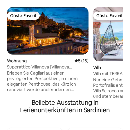
Gäste-Favorit
Gäste-Favorit
Gäste-Favorit
Gäste-Favorit
Wohnung
Durchschnittliche Bewertun
5 (16)
Superattico Villanova (Villanova
Villa
Dachwohnung)
Erleben Sie Cagliari aus einer
Villa mit TERRASS
privilegierten Perspektive, in einem
der Nähe eines S
Nur eine Gehminu
eleganten Penthouse, das kürzlich
Portofrailis entfe
renoviert wurde und modernen
Villa Scirocco aus 
Komfort und historischen Charme
und atemberaubend
verbindet. Nur wenige Gehminuten von
Beliebte Ausstattung in
gesamte Bucht von 
der Bastion Saint Remy entfernt, in der
Sterne-Hotel kann 
Ferienunterkünften in Sardinien
Nähe von typischen Restaurants und
Erlebnis bieten! Du kannst den Strand,
exklusiven Boutiquen. Große Terrasse
den alten Saraze
von 100 qm mit atemberaubendem Blick
oder einfach ent
über die Dächer von Cagliari und den
Rauschen der Well