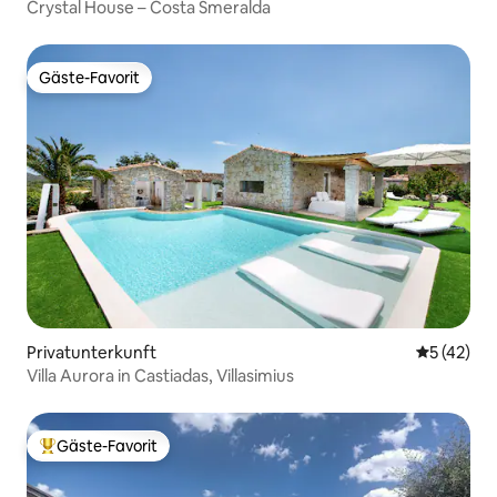
Crystal House – Costa Smeralda
Gäste-Favorit
Gäste-Favorit
Privatunterkunft
Durchschn
5 (42)
Villa Aurora in Castiadas, Villasimius
Gäste-Favorit
Beliebter Gäste-Favorit.