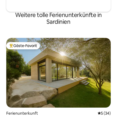
Weitere tolle Ferienunterkünfte in
Sardinien
Gäste-Favorit
Beliebter Gäste-Favorit.
Ferienunterkunft
Durchschni
5 (34)