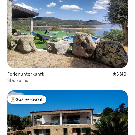
Ferienunterkunft
Durchschni
5 (40)
Stazzu iris
Gäste-Favorit
Beliebter Gäste-Favorit.