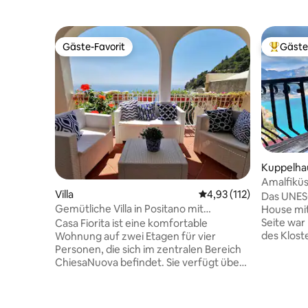
Gäste-Favorit
Gäste
Gäste-Favorit
Beliebte
Kuppelha
Amalfiküs
Villa
Durchschnittliche Bew
4,93 (112)
Das UNES
Gemütliche Villa in Positano mit
House mit
wunderschönem Zitronengarten
Seite war 
Casa Fiorita ist eine komfortable
des Klost
Wohnung auf zwei Etagen für vier
Filippo u
Personen, die sich im zentralen Bereich
und kompl
ChiesaNuova befindet. Sie verfügt über
von den S
ein Schlafzimmer mit Doppelbett, ein
entfernt!
Schlafzimmer mit zwei Einzelbetten,
Gästen a
zwei Badezimmer mit Dusche, eine