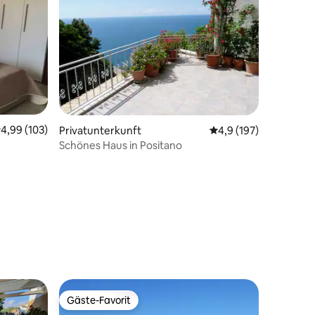
urchschnittliche Bewertung: 4,99 von 5, 103 Bewertungen
4,99 (103)
Privatunterkunft
Durchschnittliche Be
4,9 (197)
Schönes Haus in Positano
71 Bewertungen
Gäste-Favorit
Gäste-Favorit