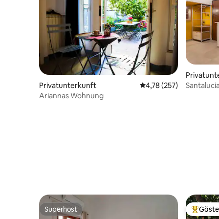
Privatunt
Santaluci
Privatunterkunft
Durchschnittliche Bewe
4,78 (257)
Aufzug
Ariannas Wohnung
Superhost
Gäste
Superhost
Beliebte