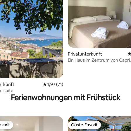
ertung: 4,76 von 5, 175 Bewertungen
Privatunterkunft
D
Ein Haus im Zentrum von Capri.
erkunft
Durchschnittliche Bewertung: 4,97 von 5, 
4,97 (71)
ue suite
Ferienwohnungen mit Frühstück
vorit
Gäste-Favorit
vorit
Gäste-Favorit