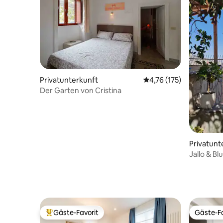
Privatunterkunft
Durchschnittliche Bew
4,76 (175)
Der Garten von Cristina
Privatunt
Jallo & Bl
Gäste-Favorit
Gäste-Fa
Beliebter Gäste-Favorit.
Gäste-Fa