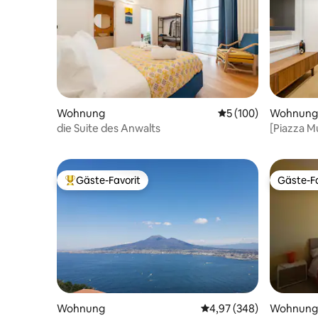
Wohnung
Durchschnittliche B
5 (100)
Wohnung
die Suite des Anwalts
[Piazza M
Wohnung[
Gäste-Favorit
Gäste-Fa
Beliebter Gäste-Favorit.
Gäste-Fa
Wohnung
Durchschnittliche Bewe
4,97 (348)
Wohnung