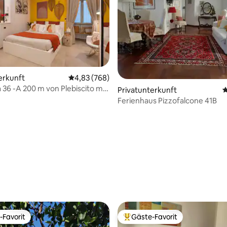
erkunft
Durchschnittliche Bewertung: 4,83 von 5, 7
4,83 (768)
a 36 -A 200 m von Plebiscito mit
rtung: 4,78 von 5, 257 Bewertungen
Privatunterkunft
D
Ferienhaus Pizzofalcone 41B
-Favorit
Gäste-Favorit
r Gäste-Favorit.
Beliebter Gäste-Favorit.