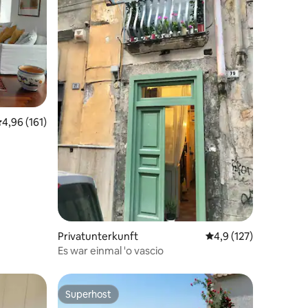
68 Bewertungen
urchschnittliche Bewertung: 4,96 von 5, 161 Bewertungen
4,96 (161)
Privatunterkunft
Durchschnittliche Be
4,9 (127)
Es war einmal 'o vascio
Superhost
Superhost