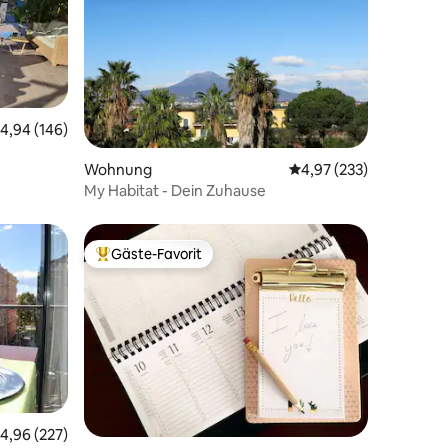
urchschnittliche Bewertung: 4,94 von 5, 146 Bewertungen
4,94 (146)
07 Bewertungen
Wohnung
Durchschnittliche Bew
4,97 (233)
My Habitat - Dein Zuhause
Gäste-Favorit
Beliebter Gäste-Favorit.
28 Bewertungen
urchschnittliche Bewertung: 4,96 von 5, 227 Bewertungen
4,96 (227)