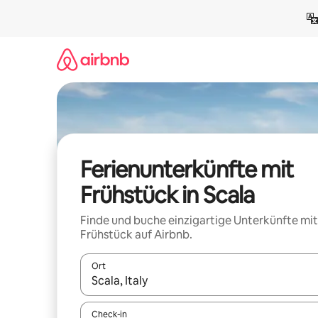
Zu
Inhalten
springen
Ferienunterkünfte mit
Frühstück in Scala
Finde und buche einzigartige Unterkünfte mit
Frühstück auf Airbnb.
Ort
Wenn Ergebnisse verfügbar sind, navigiere mit d
Check-in