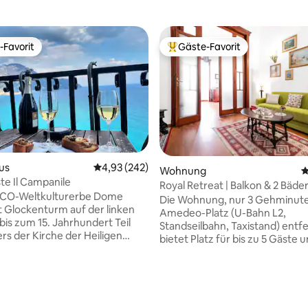
-Favorit
Gäste-Favorit
r Gäste-Favorit.
Beliebter Gäste-Favorit.
us
Durchschnittliche Bewertung: 4,93 von 5, 2
4,93 (242)
Wohnung
D
te Il Campanile
Royal Retreat | Balkon & 2 Bäder
ertung: 4,93 von 5, 112 Bewertungen
CO-Weltkulturerbe Dome
Die Wohnung, nur 3 Gehminut
 Glockenturm auf der linken
Amedeo-Platz (U-Bahn L2,
bis zum 15. Jahrhundert Teil
Standseilbahn, Taxistand) entfe
ers der Kirche der Heiligen
bietet Platz für bis zu 5 Gäste 
nd Giacomo. Komplett renoviert
allen Komfort für einen erhol
ett mit allem. Wenige Minuten
Aufenthalt im Herzen des eleg
tränden, Atrani und Amalfi
Viertels Chiaia. Die Haupträume
!Wir bieten allen unseren
zwei gemütliche Schlafzimmer
uch KOSTENLOS eine
eigenem Bad, ein geräumiges