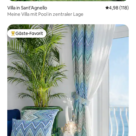
Villa in Sant’Agnello
Durchschnittl
4,98 (118)
Meine Villa mit Pool in zentraler Lage
Gäste-Favorit
Beliebter Gäste-Favorit.