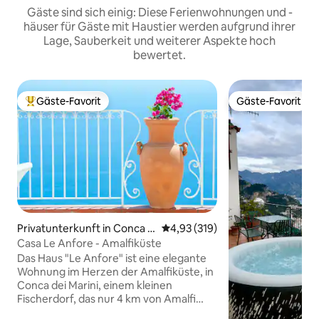
Gäste sind sich einig: Diese Ferienwohnungen und -
häuser für Gäste mit Haustier werden aufgrund ihrer
Lage, Sauberkeit und weiterer Aspekte hoch
bewertet.
Gäste-Favorit
Gäste-Favorit
Beliebter Gäste-Favorit.
Gäste-Favorit
Privatunterkunft in Conca d
Durchschnittliche Bewertung: 4
4,93 (319)
ei Marini
Casa Le Anfore - Amalfiküste
Das Haus "Le Anfore" ist eine elegante
Wohnung im Herzen der Amalfiküste, in
Conca dei Marini, einem kleinen
Fischerdorf, das nur 4 km von Amalfi
entfernt ist. Das Haus ist Teil eines