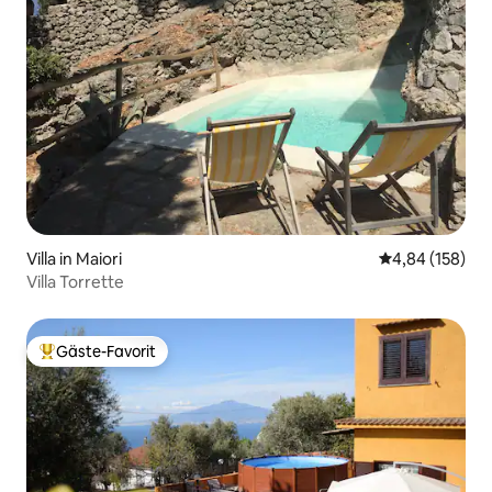
Villa in Maiori
Durchschnittli
4,84 (158)
Villa Torrette
Gäste-Favorit
Beliebter Gäste-Favorit.