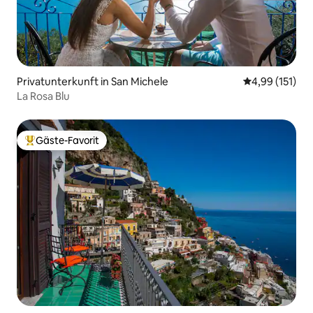
Privatunterkunft in San Michele
Durchschnittl
4,99 (151)
La Rosa Blu
Gäste-Favorit
Beliebter Gäste-Favorit.