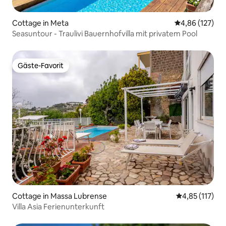
Cottage in Meta
Durchschnittl
4,86 (127)
Seasuntour - Traulivi Bauernhofvilla mit privatem Pool
Gäste-Favorit
Gäste-Favorit
Cottage in Massa Lubrense
Durchschnittl
4,85 (117)
Villa Asia Ferienunterkunft