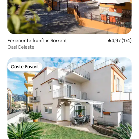
Ferienunterkunft in Sorrent
Durchschnittl
4,97 (174)
Oasi Celeste
Gäste-Favorit
Gäste-Favorit