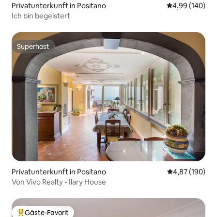
Privatunterkunft in Positano
Durchschnittli
4,99 (140)
Ich bin begeistert
Superhost
Superhost
Privatunterkunft in Positano
Durchschnittli
4,87 (190)
Von Vivo Realty - Ilary House
Gäste-Favorit
Beliebter Gäste-Favorit.