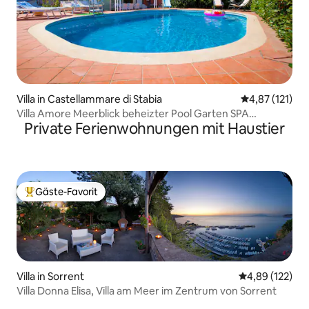
Villa in Castellammare di Stabia
Durchschnittl
4,87 (121)
Villa Amore Meerblick beheizter Pool Garten SPA
Private Ferienwohnungen mit Haustier
Whirlpool
Gäste-Favorit
Beliebter Gäste-Favorit.
Villa in Sorrent
Durchschnittl
4,89 (122)
Villa Donna Elisa, Villa am Meer im Zentrum von Sorrent