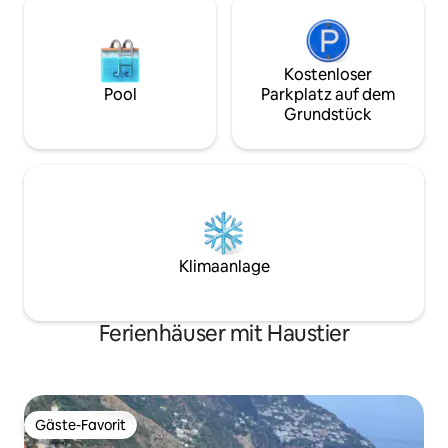
Baden zu schaffen. Das Haus ist mit
einer schönen Küche ausgestattet, die
in einem Möbelstück enthalten ist, so
Kostenloser
dass es einem Schrank ähnelt, wenn die
oberen Türen geschlossen sind, mit
Pool
Parkplatz auf dem
einem 4-Flammen-Induktionskochfeld,
Grundstück
einer Technologie, die es ermöglicht, die
Speisen schneller und effizienter zu
kochen. Abgerundet wird das Design
des Küchenbereichs durch einen
Kühlschrank im Stil der 50er Jahre. Die
Begegnung zwischen Himmel und Meer,
kombiniert mit den anderen typischen
Farben unserer Gegend, wird Sie
Klimaanlage
wirklich unvergessliche Momente und
die Magie einer der schönsten und
eindrucksvollsten Ecken der Welt
Ferienhäuser mit Haustier
erleben lassen!
Gäste-Favorit
Gäste-Favorit