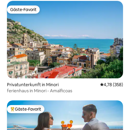
Gäste-Favorit
Gäste-Favorit
Privatunterkunft in Minori
Durchschnittli
4,78 (358)
ferienhaus in Minori - Amalficoas
Gäste-Favorit
Beliebter Gäste-Favorit.