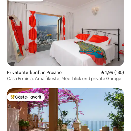
Privatunterkunft in Praiano
Durchschnittli
4,99 (130)
Casa Erminia: Amalfiküste, Meerblick und private Garage
Gäste-Favorit
Beliebter Gäste-Favorit.