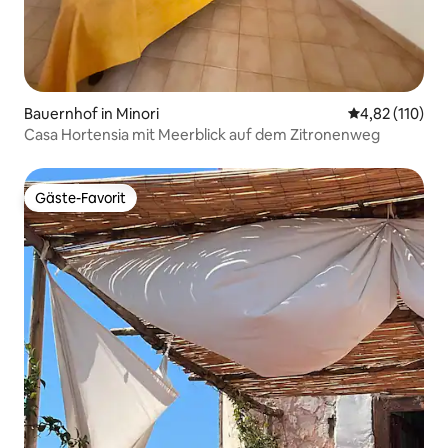
Bauernhof in Minori
Durchschnittl
4,82 (110)
Casa Hortensia mit Meerblick auf dem Zitronenweg
Gäste-Favorit
Gäste-Favorit