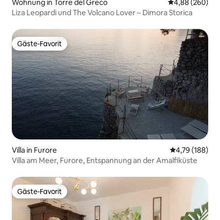
Wohnung in Torre del Greco
Durchschnittli
4,88 (260)
Liza Leopardi und The Volcano Lover – Dimora Storica
Gäste-Favorit
Gäste-Favorit
Villa in Furore
Durchschnittl
4,79 (188)
Villa am Meer, Furore, Entspannung an der Amalfiküste
Gäste-Favorit
Gäste-Favorit