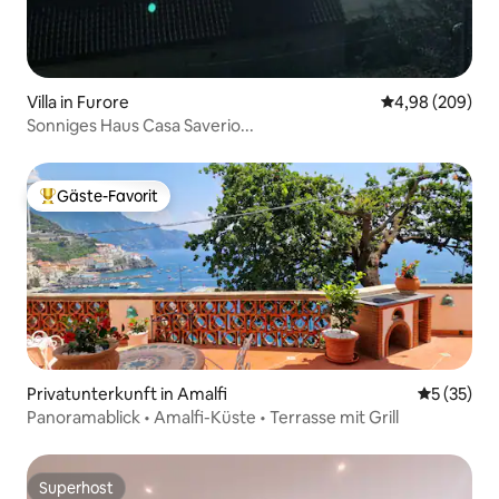
Villa in Furore
Durchschnittli
4,98 (209)
Sonniges Haus Casa Saverio...
Gäste-Favorit
Beliebter Gäste-Favorit.
Privatunterkunft in Amalfi
Durchschn
5 (35)
Panoramablick • Amalfi-Küste • Terrasse mit Grill
Superhost
Superhost