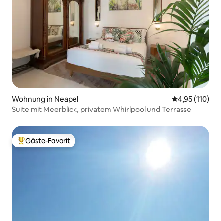
Wohnung in Neapel
Durchschnittl
4,95 (110)
Suite mit Meerblick, privatem Whirlpool und Terrasse
Gäste-Favorit
Beliebter Gäste-Favorit.