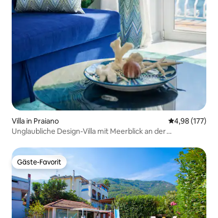
Villa in Praiano
Durchschnittl
4,98 (177)
Unglaubliche Design-Villa mit Meerblick an der
Amalfiküste
Gäste-Favorit
Gäste-Favorit