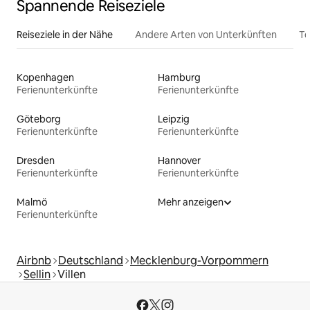
Spannende Reiseziele
Reiseziele in der Nähe
Andere Arten von Unterkünften
To
Kopenhagen
Hamburg
Ferienunterkünfte
Ferienunterkünfte
Göteborg
Leipzig
Ferienunterkünfte
Ferienunterkünfte
Dresden
Hannover
Ferienunterkünfte
Ferienunterkünfte
Malmö
Mehr anzeigen
Ferienunterkünfte
Airbnb
Deutschland
Mecklenburg-Vorpommern
Sellin
Villen