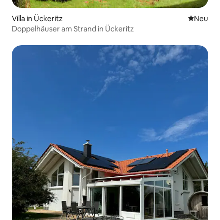
Villa in Ückeritz
Neue Unt
Neu
Doppelhäuser am Strand in Ückeritz