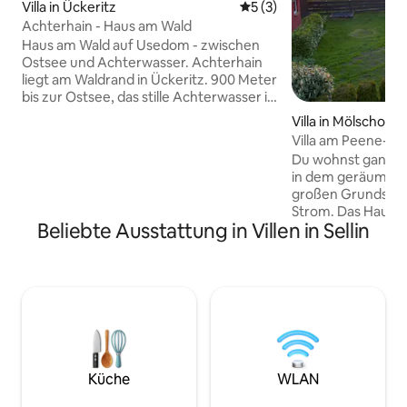
Villa in Ückeritz
Durchschnittliche Bewertu
5 (3)
Achterhain - Haus am Wald
Haus am Wald auf Usedom - zwischen
Ostsee und Achterwasser. Achterhain
liegt am Waldrand in Ückeritz. 900 Meter
bis zur Ostsee, das stille Achterwasser in
Sichtweite. Direkt vor dem Haus beginnt
Villa in Mölschow
der Wald aus Kiefern, Buchen und
Villa am Peene-Ufe
Eichen. Ein großes Panoramafenster
Wasserlage
Du wohnst ganz al
öffnet den Blick in den Wald, zur
in dem geräumige
anderen Seite führen Fensterfronten
großen Grundstüc
über Felder zum Wasser. Sichtestrich,
Strom. Das Haus i
Eichenparkett, ausgewählte Stoffe und
Beliebte Ausstattung in Villen in Sellin
modern eingericht
Bilder, klar und ruhig. Die Terrasse liegt
gemütlich und indi
geschützt am Waldrand, für lange
ist der große Wint
Abende draußen.
das Wasser. Du fin
ruhigen und idylli
Natur am Wasser.
sorgt ein Riesentr
Tischtennis, Fußba
oder die Kajaks, 
Küche
WLAN
Wasser aus zu er