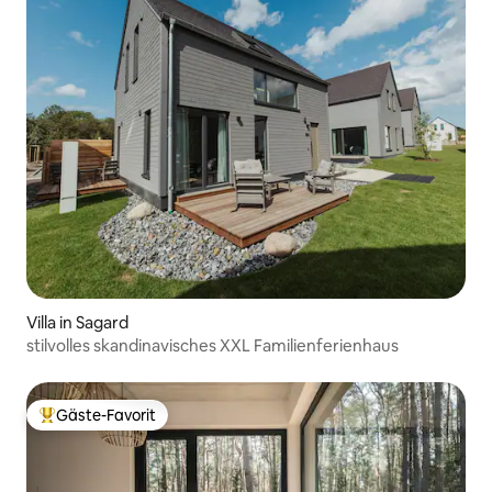
Villa in Sagard
stilvolles skandinavisches XXL Familienferienhaus
Gäste-Favorit
Beliebter Gäste-Favorit.