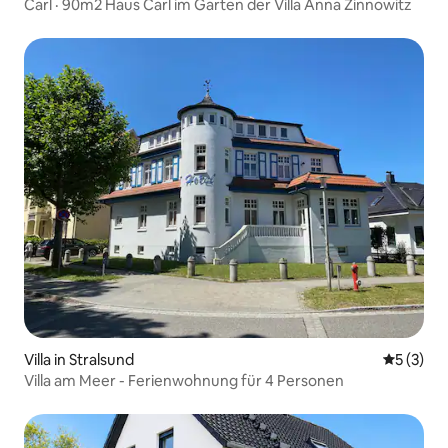
Carl · 90m2 Haus Carl im Garten der Villa Anna Zinnowitz
Villa in Stralsund
Durchsch
5 (3)
Villa am Meer - Ferienwohnung für 4 Personen