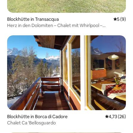
Blockhütte in Transacqua
Durchschn
5 (9)
Herz in den Dolomiten – Chalet mit Whirlpool –
Erwachsene+
Blockhütte in Borca di Cadore
Durchschnitt
4,73 (26)
Chalet Ca 'Bellosguardo