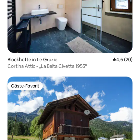
Blockhütte in Le Grazie
Durchschnitt
4,6 (20)
Cortina Attic - „La Baita Civetta 1955“
Gäste-Favorit
Gäste-Favorit