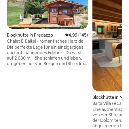
Blockhütte in Predazzo
Durchschnittliche Bewertung: 4
4,99 (145)
Chalet El Baitel - romantisches Herz der
Alpe Lusia
Die perfekte Lage für ein einzigartiges
und entspannendes Erlebnis: Du wirst
auf 2.000 m Höhe schlafen und leben,
umgeben nur von Bergen und Stille. Im
Chalet findest du alle Annehmlichkeiten
(Whirlpool, Sauna, Küchenzeile, LCD-
Fernseher) und von der Terrasse aus
kannst du den atemberaubenden Blick
auf die Lagorai-Kette und die Pale di San
Martino Group genießen. Es ist aus
Blockhütte in Me
duftendem Kiefernholz gefertigt und
Baita Villa Fedai
bis ins kleinste Detail sorgfältig
Eine authentische
eingerichtet. Schnüre deine
von der Stille und
Wanderschuhe, begib dich auf ein
der Dolomiten. Es l
Abenteuer und genieße am Ende die
abgelegenen Lag