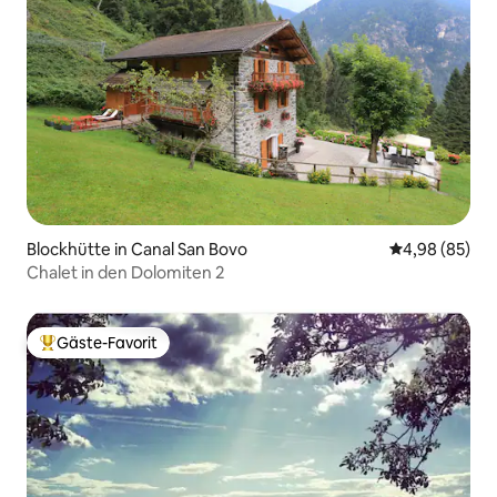
Blockhütte in Canal San Bovo
Durchschnittl
4,98 (85)
Chalet in den Dolomiten 2
Gäste-Favorit
Beliebter Gäste-Favorit.