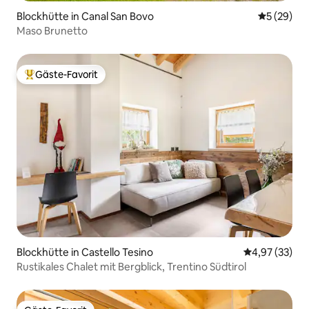
Blockhütte in Canal San Bovo
Durchschni
5 (29)
Maso Brunetto
Gäste-Favorit
Beliebter Gäste-Favorit.
Blockhütte in Castello Tesino
Durchschnitt
4,97 (33)
Rustikales Chalet mit Bergblick, Trentino Südtirol