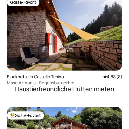
Gäste-Favorit
Gäste-Favorit
Blockhütte in Castello Tesino
Durchschnitt
4,88 (8)
Maso Armonia - Regensburgerhof
Haustierfreundliche Hütten mieten
Gäste-Favorit
Beliebter Gäste-Favorit.