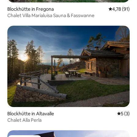
Blockhütte in Fregona
Durchschnitt
4,78 (91)
Chalet Villa Marialuisa Sauna & Fasswanne
Blockhütte in Altavalle
Durchsch
5 (3)
Chalet Alla Perla