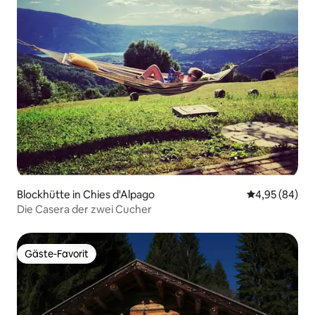
Blockhütte in Chies d'Alpago
Durchschnittl
4,95 (84)
Die Casera der zwei Cucher
Gäste-Favorit
Gäste-Favorit