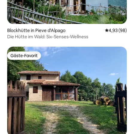
Blockhütte in Pieve d'Alpago
Durchschnittl
4,93 (98)
Die Hütte im Wald: Six-Senses-Wellness
Gäste-Favorit
Gäste-Favorit