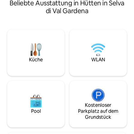
Kombination aus Sauna und Whirlpool!
Beliebte Ausstattung in Hütten in Selva
Wäldern, Lichtun
spektakulären Blick
di Val Gardena
Martino. Diese Hü
wurde kürzlich ren
authentische Char
Häuser des Primier
natürliche Materia
Originalstein verf
modernen Annehml
komfortablen und
Aufenthalt zu gew
Küche
WLAN
Kostenloser
Pool
Parkplatz auf dem
Grundstück