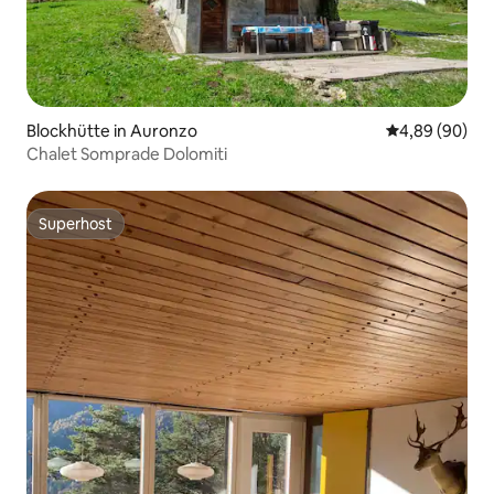
Blockhütte in Auronzo
Durchschnittl
4,89 (90)
Chalet Somprade Dolomiti
Superhost
Superhost