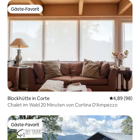
Gäste-Favorit
Gäste-Favorit
Blockhütte in Corte
Durchschnittl
4,89 (98)
Chalet im Wald 20 Minuten von Cortina D'Ampezzo
Gäste-Favorit
Gäste-Favorit