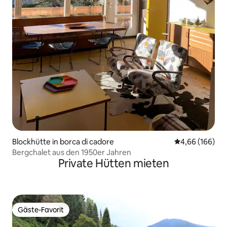
Blockhütte in borca di cadore
Durchschnittli
4,66 (166)
Bergchalet aus den 1950er Jahren
Private Hütten mieten
Gäste-Favorit
Gäste-Favorit