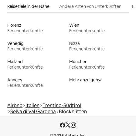
Reiseziele in der Nähe
Andere Arten von Unterkünften
To
Florenz
Wien
Ferienunterkünfte
Ferienunterkünfte
Venedig
Nizza
Ferienunterkünfte
Ferienunterkünfte
Mailand
München
Ferienunterkünfte
Ferienunterkünfte
Annecy
Mehr anzeigen
Ferienunterkünfte
Airbnb
Italien
Trentino-Südtirol
Selva di Val Gardena
Blockhütten
© 2026 Airbnb, Inc.