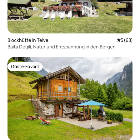
Blockhütte in Telve
Durchschni
5 (63)
Baita Degili, Natur und Entspannung in den Bergen
Gäste-Favorit
Gäste-Favorit