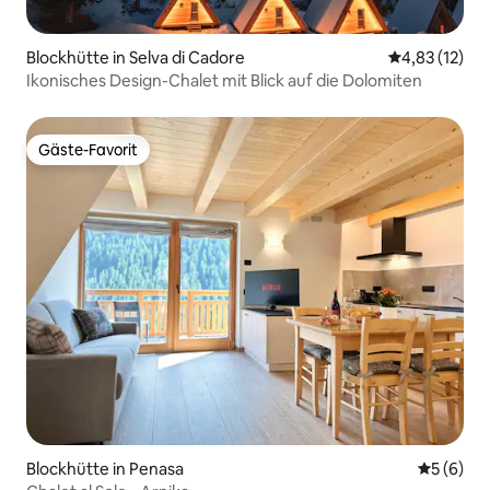
Blockhütte in Selva di Cadore
Durchschnitt
4,83 (12)
Ikonisches Design-Chalet mit Blick auf die Dolomiten
Gäste-Favorit
Gäste-Favorit
Blockhütte in Penasa
Durchschn
5 (6)