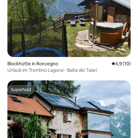
Blockhütte in Roncegno
Durchschnit
4,9 (10)
Urlaub im Trentino Lagorai - Baita dei Taiari
Superhost
Superhost