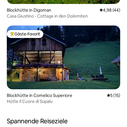
Blockhütte in Digoman
Durchschnittl
4,98 (44)
Casa Giustino - Cottage in den Dolomiten
Gäste-Favorit
Beliebter Gäste-Favorit.
Blockhütte in Comelico Superiore
Durchschn
5 (15)
Hütte Il Cuore di Sopalu
Spannende Reiseziele