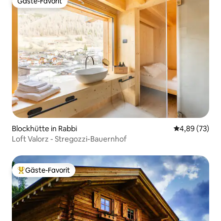
Gäste-Favorit
Gäste-Favorit
Blockhütte in Rabbi
Durchschnittl
4,89 (73)
Loft Valorz - Stregozzi-Bauernhof
Gäste-Favorit
Beliebter Gäste-Favorit.