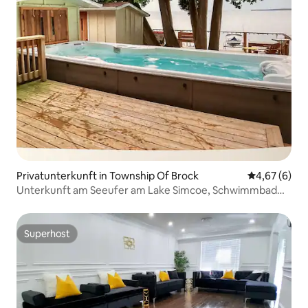
Privatunterkunft in Township Of Brock
Durchschnitt
4,67 (6)
Unterkunft am Seeufer am Lake Simcoe, Schwimmbad
mit Spa + Sauna
Superhost
Superhost