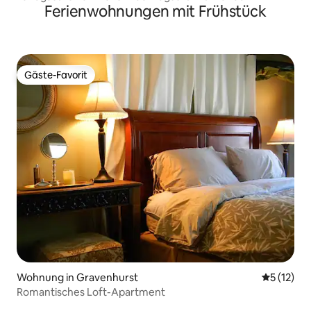
Ferienwohnungen mit Frühstück
Wanderwege, 240 km zu erkunden
Gäste-Favorit
Gäste-Favorit
Wohnung in Gravenhurst
Durchschn
5 (12)
Romantisches Loft-Apartment