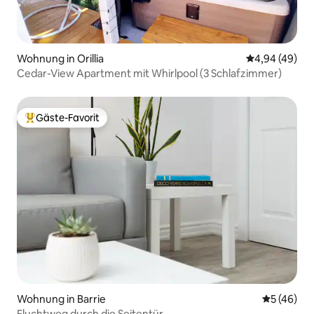
Wohnung in Orillia
Durchschnittl
4,94 (49)
Cedar-View Apartment mit Whirlpool (3 Schlafzimmer)
Gäste-Favorit
Beliebter Gäste-Favorit.
Wohnung in Barrie
Durchschni
5 (46)
Fluchtweg durch die Seitentür