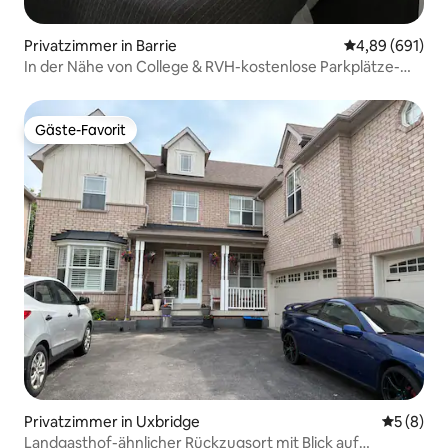
Privatzimmer in Barrie
Durchschnittli
4,89 (691)
In der Nähe von College & RVH-kostenlose Parkplätze-
Netflix-Ruhig
Gäste-Favorit
Gäste-Favorit
Privatzimmer in Uxbridge
Durchschn
5 (8)
Landgasthof-ähnlicher Rückzugsort mit Blick auf