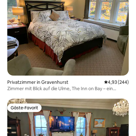
Privatzimmer in Gravenhurst
Durchschnittli
4,93 (244)
Zimmer mit Blick auf die Ulme, The Inn on Bay – ein
Boutique-Inn
Gäste-Favorit
Gäste-Favorit