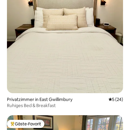
Privatzimmer in East Gwillimbury
Durchschni
5 (24)
Ruhiges Bed & Breakfast
Gäste-Favorit
Beliebter Gäste-Favorit.