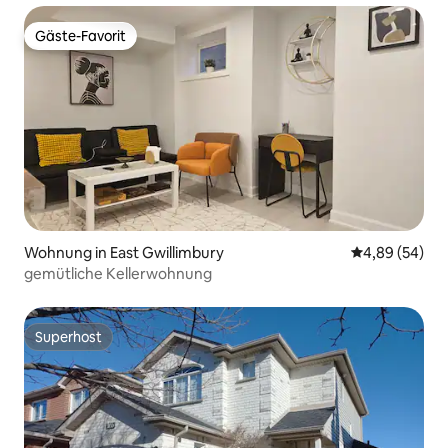
Gäste-Favorit
Gäste-Favorit
Wohnung in East Gwillimbury
Durchschnittl
4,89 (54)
gemütliche Kellerwohnung
Superhost
Superhost