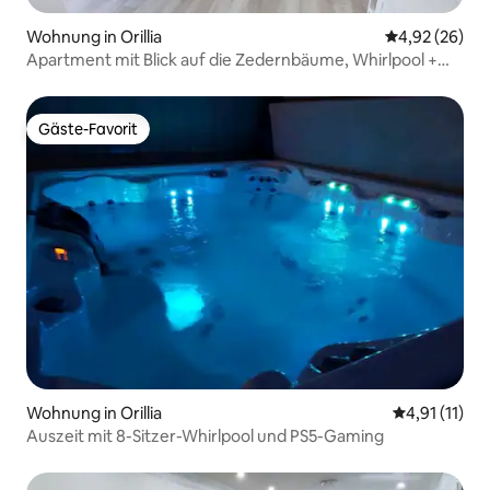
Wohnung in Orillia
Durchschnittl
4,92 (26)
Apartment mit Blick auf die Zedernbäume, Whirlpool +
Spielekonsole (4 Zimmer)
Gäste-Favorit
Gäste-Favorit
Wohnung in Orillia
Durchschnitt
4,91 (11)
Auszeit mit 8-Sitzer-Whirlpool und PS5-Gaming