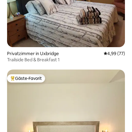
Privatzimmer in Uxbridge
Durchschnittl
4,99 (77)
Trailside Bed & Breakfast 1
Gäste-Favorit
Beliebter Gäste-Favorit.