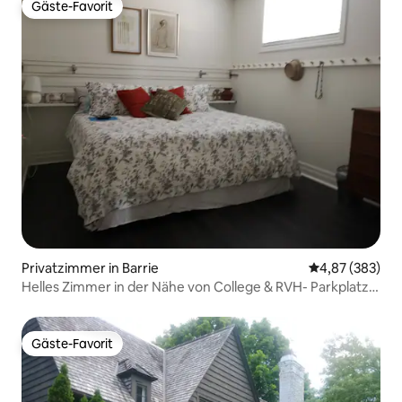
Gäste-Favorit
Gäste-Favorit
Privatzimmer in Barrie
Durchschnittli
4,87 (383)
Helles Zimmer in der Nähe von College & RVH- Parkplatz -
Netflix
Gäste-Favorit
Gäste-Favorit