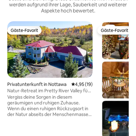
werden aufgrund ihrer Lage, Sauberkeit und weiterer
Aspekte hoch bewertet.
Gäste-Favorit
Gäste-Favorit
Gäste-Favorit
Gäste-Favorit
Privatunterkunft in Nottawa
Durchschnittliche Bewertung: 
4,95 (19)
Natur-Retreat im Pretty River Valley für
6
Vergiss deine Sorgen in diesem
geräumigen und ruhigen Zuhause.
Wenn du einen ruhigen Rückzugsort in
der Natur abseits der Menschenmassen
suchst, bist du bei uns genau richtig. Wir
sind ein 67 Hektar großes, gehobenes
Bed & Breakfast (Gastgeber wohnen vor