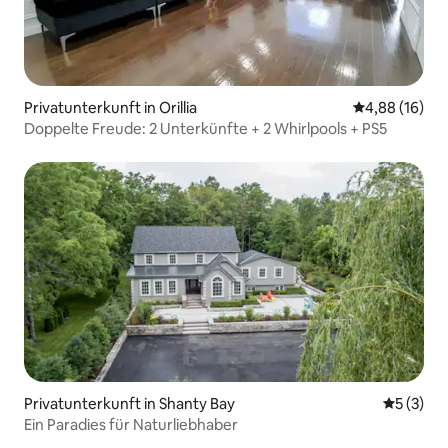
Privatunterkunft in Orillia
Durchschnitt
4,88 (16)
Doppelte Freude: 2 Unterkünfte + 2 Whirlpools + PS5
Privatunterkunft in Shanty Bay
Durchsch
5 (3)
Ein Paradies für Naturliebhaber