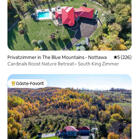
Privatzimmer in The Blue Mountains - Nottawa
Durchschnit
5 (226)
Cardinals Roost Nature Retreat~ South King Zimmer
Gäste-Favorit
Beliebter Gäste-Favorit.