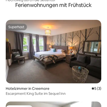
Ferienwohnungen mit Frühstück
Superhost
Superhost
Hotelzimmer in Creemore
Durchsch
5 (3)
Escarpment King Suite im Sequel Inn