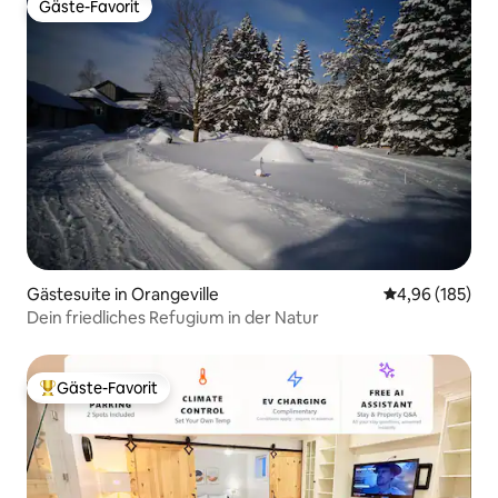
Gäste-Favorit
Gäste-Favorit
Gästesuite in Orangeville
Durchschnittli
4,96 (185)
Dein friedliches Refugium in der Natur
Gäste-Favorit
Beliebter Gäste-Favorit.