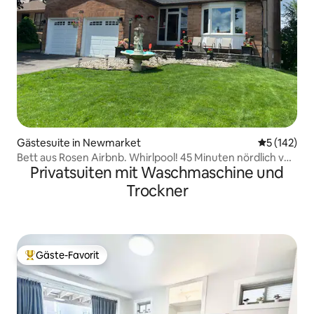
Gästesuite in Newmarket
Durchschni
5 (142)
Bett aus Rosen Airbnb. Whirlpool! 45 Minuten nördlich von
Privatsuiten mit Waschmaschine und
Toronto
Trockner
Gäste-Favorit
Beliebter Gäste-Favorit.