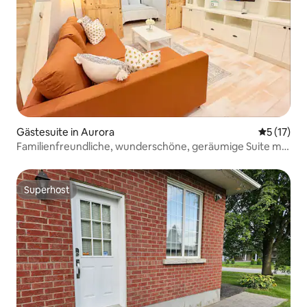
Gästesuite in Aurora
Durchschn
5 (17)
Familienfreundliche, wunderschöne, geräumige Suite mit
2 Schlafzimmern und 3 Betten
Superhost
Superhost