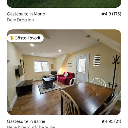
Gästesuite in Mono
Durchschnitt
4,9 (175)
Dew Drop Inn
Gäste-Favorit
Beliebter Gäste-Favorit.
Gästesuite in Barrie
Durchschnitt
4,95 (21)
Helle & gemütliche Suite