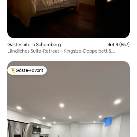
Gästesuite in Schomberg
Durchschnitt
4,9 (557)
Ländliches Suite-Retreat – Kingsize-Doppelbett &
Haustiere willkommen
Gäste-Favorit
Beliebter Gäste-Favorit.