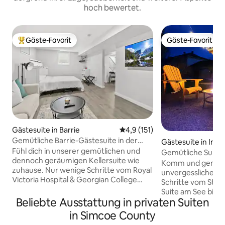
hoch bewertet.
Gäste-Favorit
Gäste-Favorit
Beliebter Gäste-Favorit.
Gäste-Favorit
Gästesuite in Barrie
Durchschnittliche Bewertung:
4,9 (151)
Gemütliche Barrie-Gästesuite in der
Gästesuite in Innisf
Nähe von RVH&Georgian College
Fühl dich in unserer gemütlichen und
Gemütliche Suite
dennoch geräumigen Kellersuite wie
nur wenige Schrit
Komm und genieß
zuhause. Nur wenige Schritte vom Royal
entfernt!
unvergesslichen K
Victoria Hospital & Georgian College
Schritte vom Stra
entfernt, Zugang zum HWY 400 in der
Suite am See biet
Nähe, bist du auch nur wenige Minuten
Beliebte Ausstattung in privaten Suiten
entspannendes Am
von Barries malerischer Uferpromenade
Sonnenaufgänge 
in Simcoe County
entfernt. Eine saubere, moderne
Bett oder am Stra