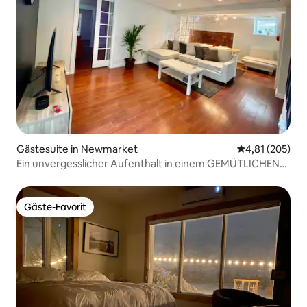
Gästesuite in Newmarket
Durchschnittl
4,81 (205)
Ein unvergesslicher Aufenthalt in einem GEMÜTLICHEN
privaten Keller
Gäste-Favorit
Gäste-Favorit