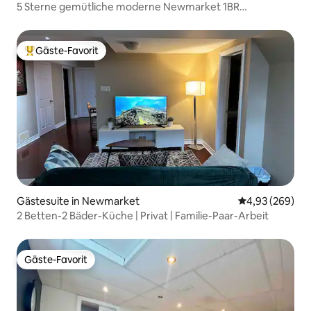
5 Sterne gemütliche moderne Newmarket 1BR
Hauptgeschoss Getaway
Gäste-Favorit
Beliebter Gäste-Favorit.
Gästesuite in Newmarket
Durchschnittli
4,93 (269)
2 Betten-2 Bäder-Küche | Privat | Familie-Paar-Arbeit
Gäste-Favorit
Gäste-Favorit