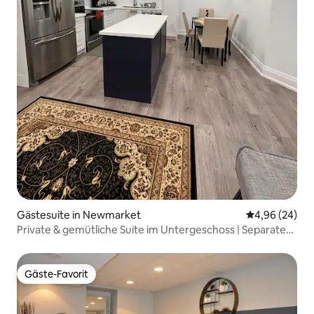
Gästesuite in Newmarket
Durchschnittl
4,96 (24)
Private & gemütliche Suite im Untergeschoss | Separater
Eingang
Gäste-Favorit
Gäste-Favorit