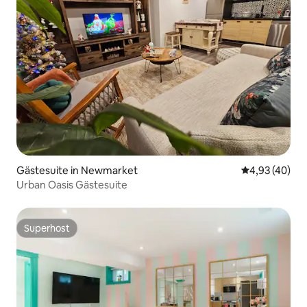
Gästesuite in Newmarket
Durchschnittl
4,93 (40)
Urban Oasis Gästesuite
Superhost
Superhost