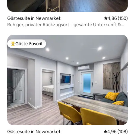
Gästesuite in Newmarket
Durchschnittli
4,86 (150)
Ruhiger, privater Rückzugsort – gesamte Unterkunft &
gemütlich
Gäste-Favorit
Beliebter Gäste-Favorit.
Gästesuite in Newmarket
Durchschnittli
4,96 (108)