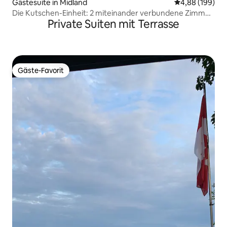
Gästesuite in Midland
Durchschnittli
4,88 (199)
Die Kutschen-Einheit: 2 miteinander verbundene Zimmer,
Private Suiten mit Terrasse
1 Badezimmer
Gäste-Favorit
Gäste-Favorit