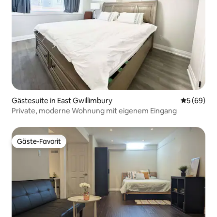
Gästesuite in East Gwillimbury
Durchschni
5 (69)
Private, moderne Wohnung mit eigenem Eingang
Gäste-Favorit
Gäste-Favorit