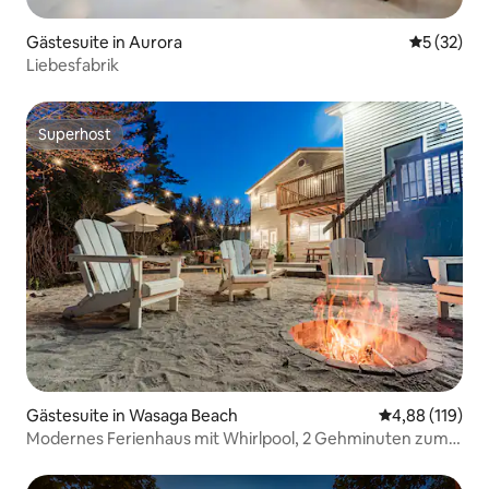
Gästesuite in Aurora
Durchschn
5 (32)
Liebesfabrik
Superhost
Superhost
Gästesuite in Wasaga Beach
Durchschnittl
4,88 (119)
Modernes Ferienhaus mit Whirlpool, 2 Gehminuten zum
Strand