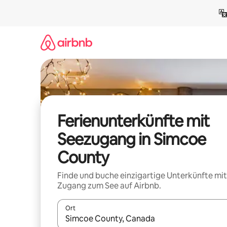
Zu
Inhalten
springen
Ferienunterkünfte mit
Seezugang in Simcoe
County
Finde und buche einzigartige Unterkünfte mit
Zugang zum See auf Airbnb.
Ort
Wenn Ergebnisse verfügbar sind, navigiere mit d