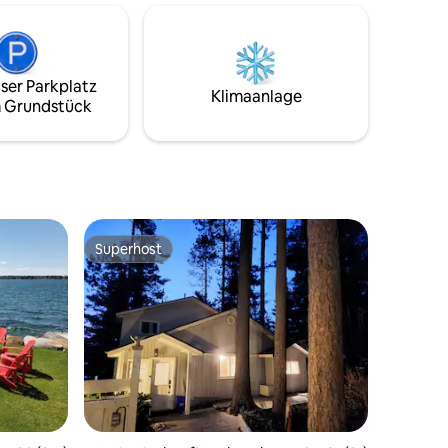
laub.
Dieser seltene Ort beherbergt eine
ne Flasche
private überdachte Terrasse, die über
n, der dir
dem weißen Sand schwebt, in einem
Strandhaus, das näher an der Bucht liegt
nd finde
ser Parkplatz
als irgendwo sonst! Sommergäste
Klimaanlage
 Grundstück
genießen auch die Nutzung eines
beheizten Salzwasserpools und einer
großen Resortterrasse, die von Paul
Lafrance geschaffen wurde.
Superhost
Superhost