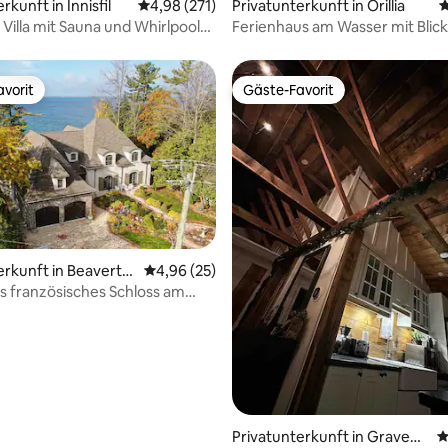
rkunft in Innisfil
Durchschnittliche Bewertung: 4,98 von 5, 2
4,98 (271)
Privatunterkunft in Orillia
D
 Villa mit Sauna und Whirlpool
Ferienhaus am Wasser mit Blick
imcoe
Wasser, Grill und WLAN
vorit
Gäste-Favorit
vorit
Gäste-Favorit
erkunft in Beaverto
Durchschnittliche Bewertung: 4,96 von 5, 
4,96 (25)
s französisches Schloss am
Bewertung: 5 von 5, 22 Bewertungen
ür große Gruppen!
Privatunterkunft in Gravenh
D