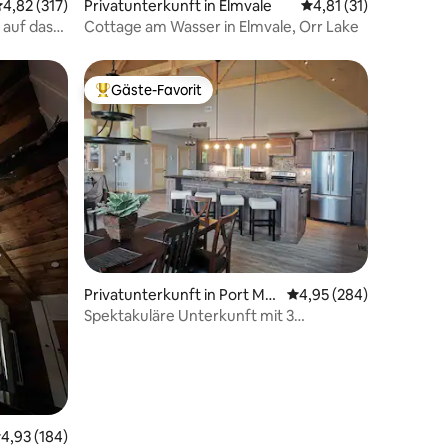
71 Bewertungen
urchschnittliche Bewertung: 4,82 von 5, 317 Bewertungen
4,82 (317)
Privatunterkunft in Elmvale
Durchschnittliche Be
4,81 (31)
 auf das
Cottage am Wasser in Elmvale, Orr Lake
Gäste-Favorit
Beliebter Gäste-Favorit.
25 Bewertungen
Privatunterkunft in Port Mc
Durchschnittliche Bew
4,95 (284)
Nicoll
Spektakuläre Unterkunft mit 3
Schlafzimmern am Wasser!
urchschnittliche Bewertung: 4,93 von 5, 184 Bewertungen
4,93 (184)