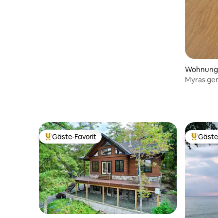
Wohnung i
Myras gem
Gäste-Favorit
Gäste
Beliebter Gäste-Favorit.
Beliebte