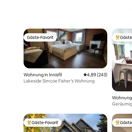
Gäste-Favorit
Gäste
Gäste-Favorit
Beliebte
Wohnung in Innisfil
Durchschnittliche Bewe
4,89 (243)
Lakeside Simcoe Fisher's Wohnung
Wohnung i
Geräumig
vom Innis
Gäste-Favorit
Gäste
Beliebter Gäste-Favorit.
Beliebte