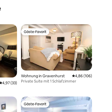
e
Gäste-Favorit
Gäste-Favorit
Wohnung in Gravenhurst
Durchschnittliche Bew
4,86 (106)
Private Suite mit 1 Schlafzimmer
30 Bewertungen
Durchschnittliche Bewertung: 4,97 von 5, 33 Bewertungen
4,97 (33)
barschaft
Gäste-Favorit
Gäste-Favorit