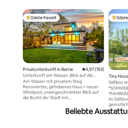
Gäste-Favorit
Gäste
Beliebter Gäste-Favorit.
Beliebte
Privatunterkunft in Barrie
Durchschnittliche Bewe
4,97 (153)
Unterkunft am Wasser, Blick auf die
Tiny Hou
Stadt/den Sonnenuntergang und nur
Am Wasser mit privatem Steg.
Saltbox an
wenige Schritte zum Strand
Renoviertes, gehobenes Haus + neuer
Fahrräder
*SOMMER
Whirlpool, uneingeschränkter Blick auf
*FAHRRÄDER 
die Bucht der Stadt mit
im Saltbo
Sonnenuntergängen + Sonnenaufgang
gemütlic
im Sommer. Nur wenige Schritte vom
Beliebte Ausstatt
wundersch
Strand und Park Minet's Point entfernt. 4
Ausstattu
richtige Schlafzimmer und 2
Pärchenau
Ausziehsofas (Queensize-Doppelbett
der Famil