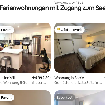
urst
Sawdust city haus
Ferienwohnungen mit Zugang zum Se
-Favorit
Gäste-Favorit
r Gäste-Favorit.
Beliebter Gäste-Favorit.
rtung: 4,89 von 5, 243 Bewertungen
n Innisfil
Durchschnittliche Bewertung: 4,99 von 5, 1
4,99 (130)
Wohnung in Barrie
e Wohnung 5 Gehminuten
Gemütliche private Suite im
fil Beach entfernt
Untergeschoss in ruhiger Nach
-Favorit
Superhost
r Gäste-Favorit.
Superhost