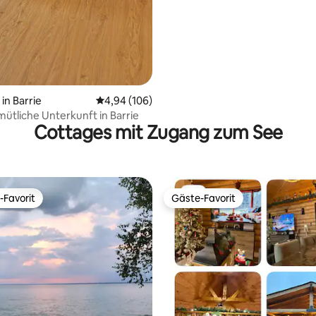
n Barrie
Durchschnittliche Bewertung: 4,94 von 5, 1
4,94 (106)
ütliche Unterkunft in Barrie
Cottages mit Zugang zum See
-Favorit
Gäste-Favorit
r Gäste-Favorit.
Gäste-Favorit