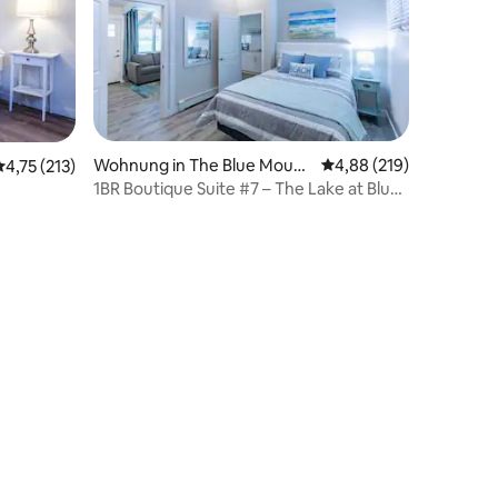
Wohnung in The Blue Mount
Durchschnittliche Bew
4,88 (219)
Durchschnittliche Bewertung: 4,75 von 5, 213 Bewertungen
4,75 (213)
ains
1BR Boutique Suite #7 – The Lake at Blue
Mountains