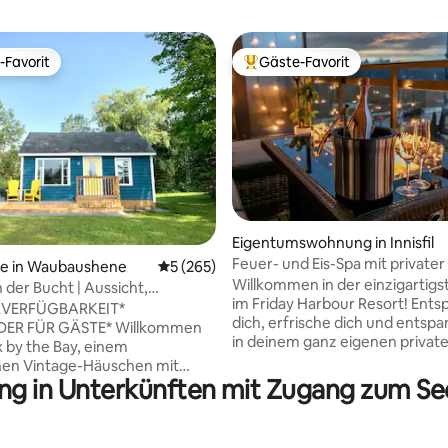
-Favorit
Gäste-Favorit
r Gäste-Favorit.
Beliebter Gäste-Favorit.
rtung: 4,97 von 5, 153 Bewertungen
Eigentumswohnung in Innisfil
Feuer- und Eis-Spa mit privater
se in Waubaushene
Durchschnittliche Bewertung: 5 von 5, 2
5 (265)
Willkommen in der einzigartigs
 der Bucht | Aussicht,
im Friday Harbour Resort! Ent
, Strände & Vetta
VERFÜGBARKEIT*
dich, erfrische dich und entspa
FÜR GÄSTE* Willkommen
in deinem ganz eigenen privat
x by the Bay, einem
Erlebnis, das eine große Infraro
hen Vintage-Häuschen mit
Innenkamine und einen
ung in Unterkünften mit Zugang zum Se
öner Aussicht und luxuriöser
Außenfeuertisch umfasst. Küss den
ng. Perfekt für einen
Winterblues weg, während du d
sflug, einen Kurzurlaub mit
gemütlichsten Suite aufwärmst
ie oder Freunden oder einen