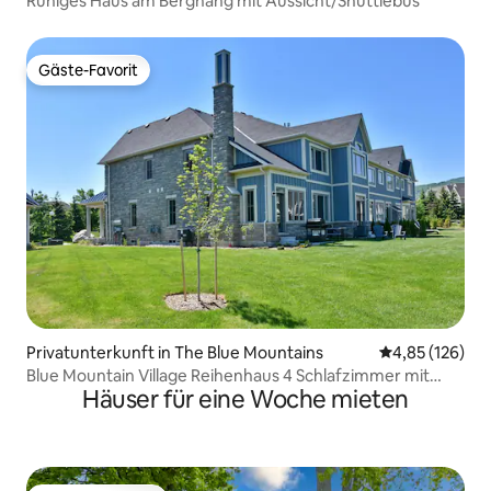
Ruhiges Haus am Berghang mit Aussicht/Shuttlebus
Gäste-Favorit
Gäste-Favorit
Privatunterkunft in The Blue Mountains
Durchschnittl
4,85 (126)
Blue Mountain Village Reihenhaus 4 Schlafzimmer mit
Häuser für eine Woche mieten
Shuttle