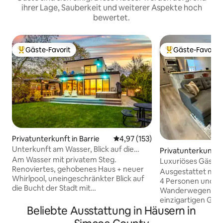
ihrer Lage, Sauberkeit und weiterer Aspekte hoch
bewertet.
Gäste-Favorit
Gäste-Favorit
Beliebter Gäste-Favorit.
Beliebter Gäste-F
Privatunterkunft in Barrie
Durchschnittliche Bewertung: 4
4,97 (153)
Unterkunft am Wasser, Blick auf die
Privatunterkunft 
Stadt/den Sonnenuntergang und nur
Am Wasser mit privatem Steg.
er
Luxuriöses Gästeh
wenige Schritte zum Strand
Renoviertes, gehobenes Haus + neuer
Whirlpool und W
Ausgestattet mit 
Whirlpool, uneingeschränkter Blick auf
4 Personen und 60
die Bucht der Stadt mit
Wanderwegen wirs
Sonnenuntergängen + Sonnenaufgang
einzigartigen Gäs
im Sommer. Nur wenige Schritte vom
Beliebte Ausstattung in Häusern in
Ruhe finden. Und wenn du
Strand und Park Minet's Point entfernt. 4
abenteuerlustiger b