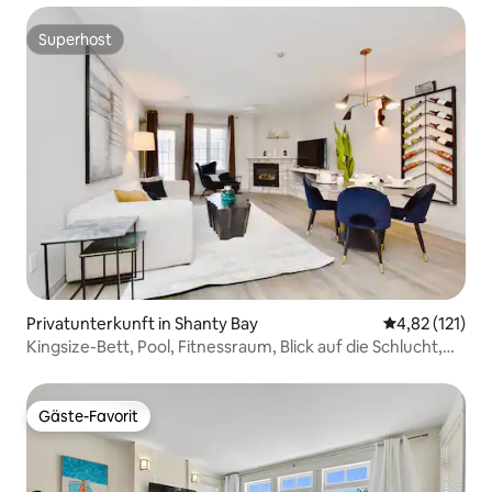
Superhost
Superhost
Privatunterkunft in Shanty Bay
Durchschnittl
4,82 (121)
Kingsize-Bett, Pool, Fitnessraum, Blick auf die Schlucht,
dein Kurzurlaub!
Gäste-Favorit
Gäste-Favorit