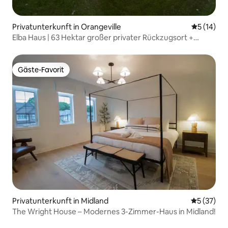
Privatunterkunft in Orangeville
Durchschn
5 (14)
Elba Haus | 63 Hektar großer privater Rückzugsort +
Whirlpool
Gäste-Favorit
Gäste-Favorit
Privatunterkunft in Midland
Durchschn
5 (37)
The Wright House – Modernes 3-Zimmer-Haus in Midland!