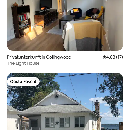
Privatunterkunft in Collingwood
Durchschnitt
4,88 (17)
The Light House
Gäste-Favorit
Gäste-Favorit