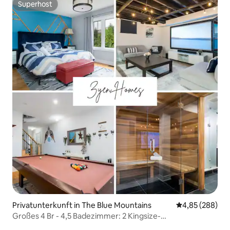
Superhost
Superhost
Privatunterkunft in The Blue Mountains
Durchschnittli
4,85 (288)
Großes 4 Br - 4,5 Badezimmer: 2 Kingsize-
Betten/Sauna/Spiele