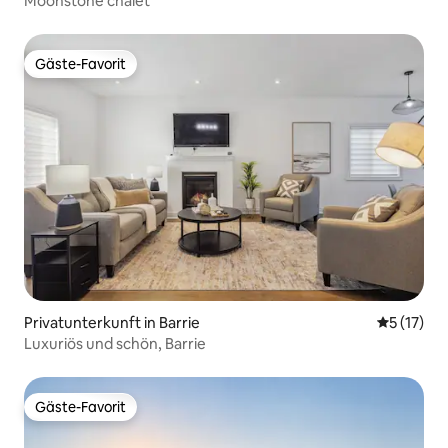
Moonstone chalet
Gäste-Favorit
Gäste-Favorit
Privatunterkunft in Barrie
Durchschn
5 (17)
Luxuriös und schön, Barrie
Gäste-Favorit
Gäste-Favorit