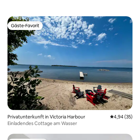
Gäste-Favorit
Gäste-Favorit
Privatunterkunft in Victoria Harbour
Durchschnittl
4,94 (35)
Einladendes Cottage am Wasser