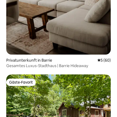
Privatunterkunft in Barrie
Durchschni
5 (60)
Gesamtes Luxus-Stadthaus | Barrie Hideaway
Gäste-Favorit
Gäste-Favorit