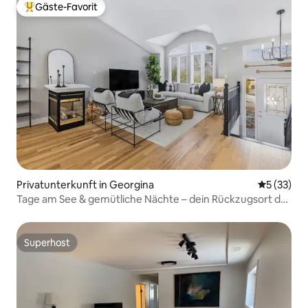
Gäste-Favorit
Beliebter Gäste-Favorit.
Privatunterkunft in Georgina
Durchschn
5 (33)
Tage am See & gemütliche Nächte – dein Rückzugsort das
ganze Jahr
Superhost
Superhost