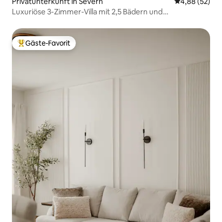
Privatunterkunft in Severn
Durchschnittl
4,88 (52)
Luxuriöse 3-Zimmer-Villa mit 2,5 Bädern und
leuchtendem Hinterhof
Gäste-Favorit
Beliebter Gäste-Favorit.