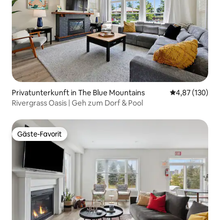
Privatunterkunft in The Blue Mountains
Durchschnittl
4,87 (130)
Rivergrass Oasis | Geh zum Dorf & Pool
Gäste-Favorit
Gäste-Favorit