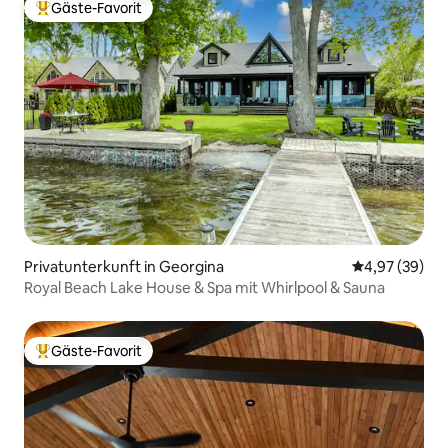
Gäste-Favorit
Beliebter Gäste-Favorit.
Privatunterkunft in Georgina
Durchschnittl
4,97 (39)
Royal Beach Lake House & Spa mit Whirlpool & Sauna
Gäste-Favorit
Beliebter Gäste-Favorit.