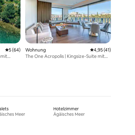
63 Bewertungen
Durchschnittliche Bewertung: 5 von 5, 64 Bewertungen
5 (64)
Wohnung
Durchschnittliche Be
4,95 (41)
mit
The One Acropolis | Kingsize-Suite mit
Balkon
alets
Hotelzimmer
äisches Meer
Ägäisches Meer