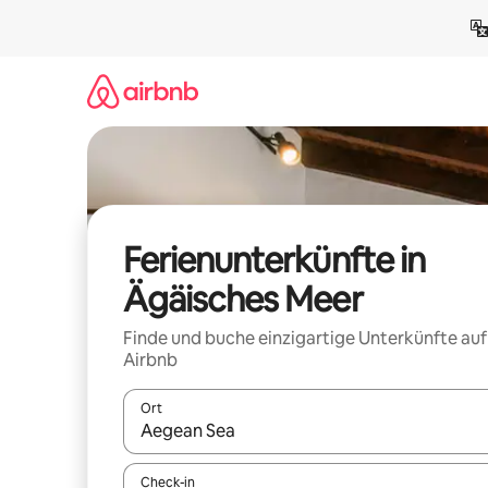
Zu
Inhalten
springen
Ferienunterkünfte in
Ägäisches Meer
Finde und buche einzigartige Unterkünfte auf
Airbnb
Ort
Wenn Ergebnisse verfügbar sind, navigiere mit d
Check-in