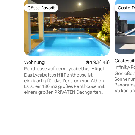
Gäste-Favorit
Gäste-Fa
Gäste-Favorit
Gäste-Fa
Gästesui
Wohnung
Durchschnittliche Bewe
4,93 (148)
Infinity-P
Penthouse auf dem Lycabettus-Hügel in
Genieße 
Athen, Dachgarten-Pool
Das Lycabettus Hill Penthouse ist
Sonnenun
einzigartig für das Zentrum von Athen.
Panoramab
Es ist ein 180 m2 großes Penthouse mit
Vulkan un
einem großen PRIVATEN Dachgarten
privaten 
von 110 m2 und einem Swimmingpool
Das Vista 
von 30 m2, der intern mit dem
Privatsph
Penthouse verbunden ist. Das
Anbindung
Penthouse ist in neuwertigem Zustand
Die Villa
mit ausgezeichnetem Design. Es liegt im
Schlafzi
Stadtzentrum, nicht in einer
eine voll
touristischen/lauten Gegend, sondern in