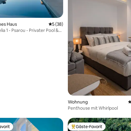
hes Haus
Durchschnittliche Bewertung: 5 von 5, 
5 (38)
lia 1 - Psarou - Privater Pool &
Bewertung: 5 von 5, 48 Bewertungen
Wohnung
D
Penthouse mit Whirlpool
vorit
Gäste-Favorit
vorit
Beliebter Gäste-Favorit.