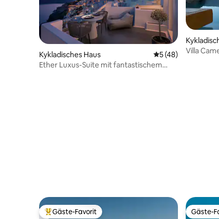
Kykladisc
Villa Came
Kykladisches Haus
Durchschnittliche 
5 (48)
Whirlpool
Ether Luxus-Suite mit fantastischem
beheiztem Whirlpool
Gäste-Favorit
Gäste-Fa
Beliebter Gäste-Favorit.
Gäste-Fa