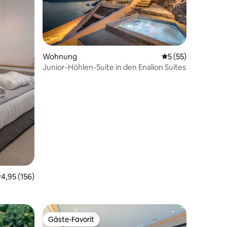
38 Bewertungen
Wohnung
Durchschnittliche
5 (55)
Junior-Höhlen-Suite in den Enalion Suites
urchschnittliche Bewertung: 4,95 von 5, 156 Bewertungen
4,95 (156)
Gäste-Favorit
Gäste-Favorit