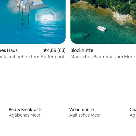
hes Haus
Durchschnittliche Bewertung: 4,89 von 5, 
4,89 (63)
Blockhütte
rtung: 4,99 von 5, 229 Bewertungen
 Villa mit beheiztem Außenpool
Magisches Baumhaus am Meer 
atemberaubender Aussicht
Bed & Breakfasts
Wohnmobile
Ch
Ägäisches Meer
Ägäisches Meer
Äg