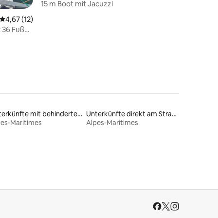
15 m Boot mit Jacuzzi
Durchschnittliche Bewertung: 4,67 von 5, 12 Bewertungen
4,67 (12)
 36 Fuß
Unterkünfte mit behindertengerechtem Bett
Unterkünfte direkt am Strand
pes-Maritimes
Alpes-Maritimes