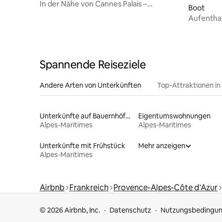
In der Nähe von Cannes Palais –
Boot
Segelboot mit 3 Kabinen
Aufenthal
Spannende Reiseziele
Andere Arten von Unterkünften
Top-Attraktionen in
Unterkünfte auf Bauernhöfen
Eigentumswohnungen
Alpes-Maritimes
Alpes-Maritimes
Unterkünfte mit Frühstück
Mehr anzeigen
Alpes-Maritimes
Airbnb
Frankreich
Provence-Alpes-Côte d’Azur
© 2026 Airbnb, Inc.
Datenschutz
Nutzungsbedingu