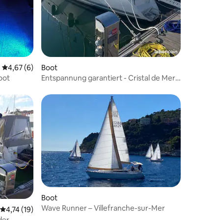
Durchschnittliche Bewertung: 4,67 von 5, 6 Bewertungen
4,67 (6)
Boot
oot
Entspannung garantiert - Cristal de Mer -
Cannes
Boot
Wave Runner – Villefranche-sur-Mer
Durchschnittliche Bewertung: 4,74 von 5, 19 Bewertungen
4,74 (19)
der