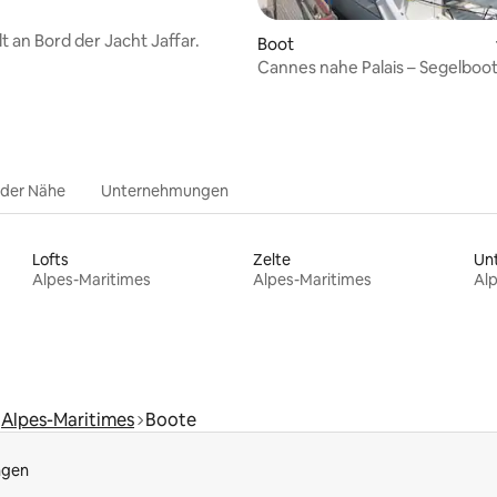
t an Bord der Jacht Jaffar.
Boot
Cannes nahe Palais – Segelboot
2 Kabinen
 der Nähe
Unternehmungen
Lofts
Zelte
Alpes-Maritimes
Alpes-Maritimes
Al
Alpes-Maritimes
Boote
ngen