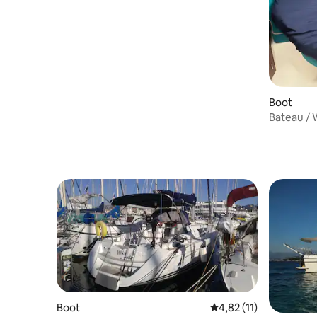
Boot
Bateau /
Boot
Durchschnittliche Be
4,82 (11)