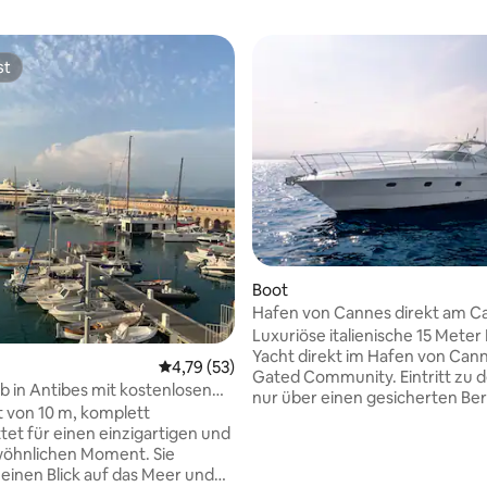
st
st
ertung: 4,64 von 5, 22 Bewertungen
Boot
Hafen von Cannes direkt am C
Luxuriöse italienische 15 Meter
Yacht direkt im Hafen von Can
Durchschnittliche Bewertung: 4,79 von 5, 
4,79 (53)
Gated Community. Eintritt zu 
b in Antibes mit kostenlosen
nur über einen gesicherten Ber
en
 von 10 m, komplett
permanenten Securityservice. 
tet für einen einzigartigen und
bietet ausreichend Platz für 4
öhnlichen Moment. Sie
mit einem Masterbedroom, mi
einen Blick auf das Meer und
Bad/Bidet/WC/Dusche, sowie e