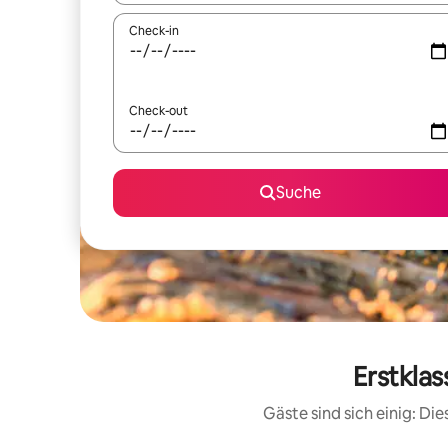
Check-in
Check-out
Suche
Erstkla
Gäste sind sich einig: D