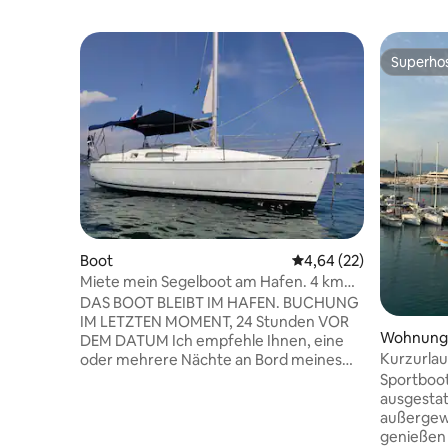
Superho
Superho
Boot
Durchschnittliche Bew
4,64 (22)
Miete mein Segelboot am Hafen. 4 km
von Cannes
DAS BOOT BLEIBT IM HAFEN. BUCHUNG
IM LETZTEN MOMENT, 24 Stunden VOR
Wohnung
DEM DATUM Ich empfehle Ihnen, eine
Kurzurlau
oder mehrere Nächte an Bord meines
Parkplätz
Segelbootes Sun Odyssey 29.2 zu
Sportboot
verbringen. Es befindet sich im alten
ausgestat
Hafen von Golfe-Juan, 4 km von Cannes
außergew
und 4 km von Antibes entfernt. Es
genießen 