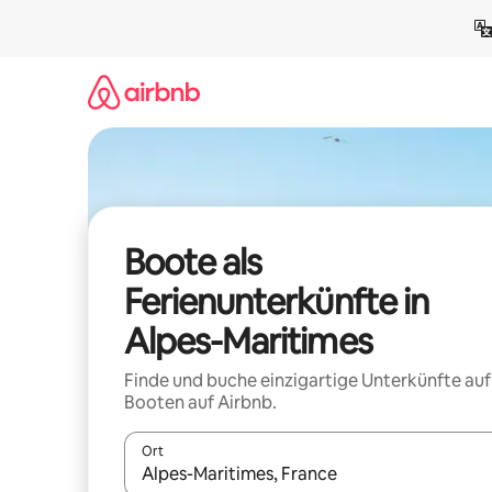
Zu
Inhalten
springen
Boote als
Ferienunterkünfte in
Alpes-Maritimes
Finde und buche einzigartige Unterkünfte auf
Booten auf Airbnb.
Ort
Wenn Ergebnisse verfügbar sind, navigiere mit d