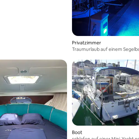
Privatzimmer
Traumurlaub auf einem Segelb
Boot
schlafen auf einer Mini-Yacht o