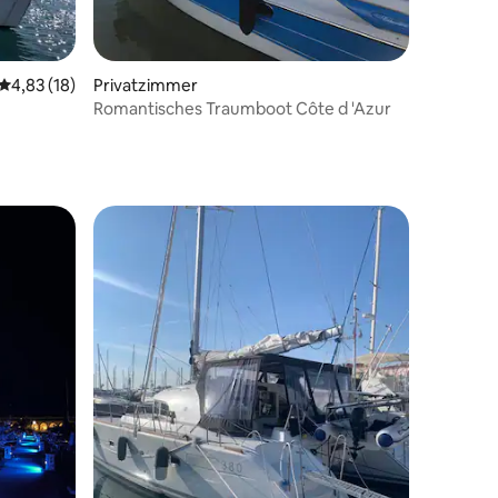
Durchschnittliche Bewertung: 4,83 von 5, 18 Bewertungen
4,83 (18)
Privatzimmer
Romantisches Traumboot Côte d 'Azur