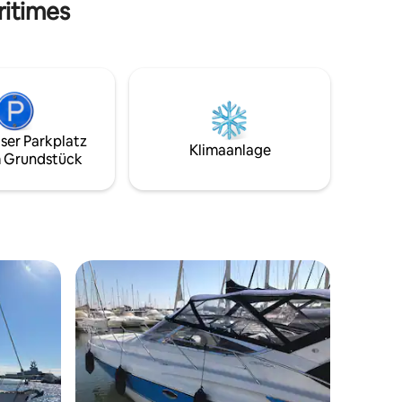
ritimes
genießen und sich auf den Matratzen im
nem Bad
vorderen Bereich entspannen
at eigene
Restaurants und Bars direkt am Boot. In
der Nähe der Strände. Bahnhof Cannes:
e und an
6 km Bahnhof Golf Juan: 500 m
w
Flughafen Nizza: 21 km
ser Parkplatz
Klimaanlage
 Grundstück