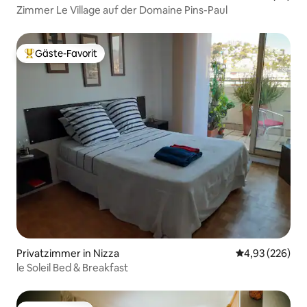
Zimmer Le Village auf der Domaine Pins-Paul
Gäste-Favorit
Beliebter Gäste-Favorit.
Privatzimmer in Nizza
Durchschnittli
4,93 (226)
le Soleil Bed & Breakfast