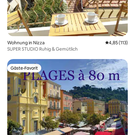
Wohnung in Nizza
Durchschnittl
4,85 (113)
SUPER STUDIO Ruhig & Gemütlich
Gäste-Favorit
Gäste-Favorit