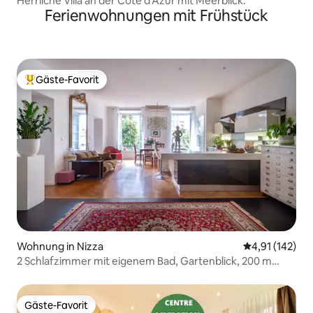
Herrliche Villa an der Côte d'Azur mit Meerblick.
Ferienwohnungen mit Frühstück
Gäste-Favorit
Beliebter Gäste-Favorit.
Wohnung in Nizza
Durchschnittl
4,91 (142)
2 Schlafzimmer mit eigenem Bad, Gartenblick, 200 m
Strand, ruhig
Gäste-Favorit
Gäste-Favorit