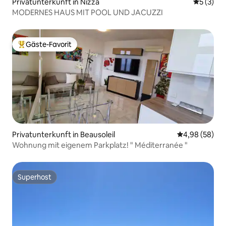
Privatunterkunft in Nizza
Durchsch
5 (3)
MODERNES HAUS MIT POOL UND JACUZZI
Gäste-Favorit
Beliebter Gäste-Favorit.
Privatunterkunft in Beausoleil
Durchschnittl
4,98 (58)
Wohnung mit eigenem Parkplatz! " Méditerranée "
Superhost
Superhost