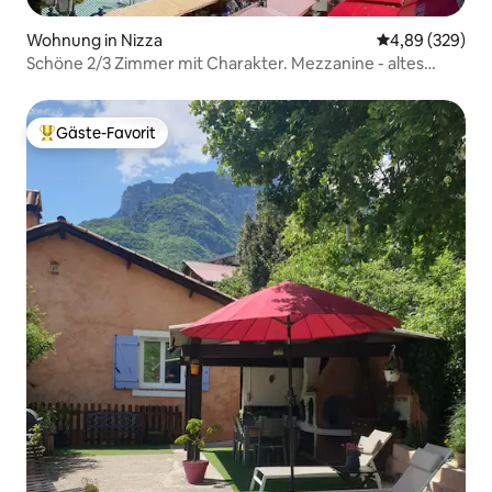
Wohnung in Nizza
Durchschnittli
4,89 (329)
Schöne 2/3 Zimmer mit Charakter. Mezzanine - altes
Nizza
Gäste-Favorit
Beliebter Gäste-Favorit.