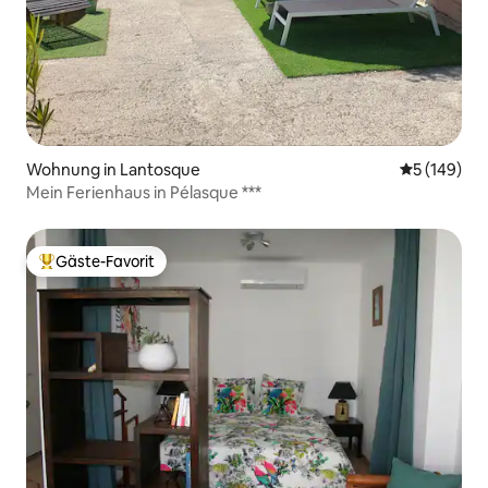
Wohnung in Lantosque
Durchschnit
5 (149)
Mein Ferienhaus in Pélasque ***
Gäste-Favorit
Beliebter Gäste-Favorit.