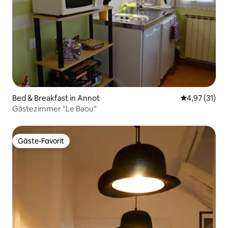
Bed & Breakfast in Annot
Durchschnitt
4,97 (31)
Gästezimmer "Le Baou"
Gäste-Favorit
Gäste-Favorit