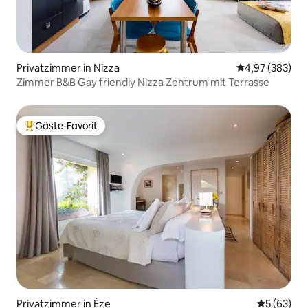
Privatzimmer in Nizza
Durchschnittli
4,97 (383)
Zimmer B&B Gay friendly Nizza Zentrum mit Terrasse
Gäste-Favorit
Beliebter Gäste-Favorit.
Privatzimmer in Èze
Durchschni
5 (63)