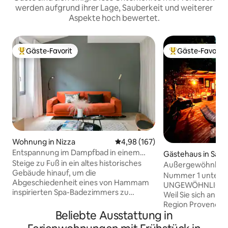
werden aufgrund ihrer Lage, Sauberkeit und weiterer
Aspekte hoch bewertet.
Gäste-Favorit
Gäste-Favorit
Beliebter Gäste-Favorit.
Beliebter Gäste-F
Wohnung in Nizza
Durchschnittliche Bewertung: 4
4,98 (167)
Entspannung im Dampfbad in einem
Gästehaus in Sain
gehobenen alten Haus in Nizza das Dum
Steige zu Fuß in ein altes historisches
du-Var
Außergewöhnlich
House und Spa
Gebäude hinauf, um die
einer Lodge mit W
Nummer 1 unter 
Abgeschiedenheit eines von Hammam
UNGEWÖHNLICHEN
inspirierten Spa-Badezimmers zu
Weil Sie sich an d
genießen. Gleite in diesem komplett
Region Provence-
renovierten Luxusobjekt von einer
Beliebte Ausstattung in
werden, an dem si
eleganten offenen Küche durch ein
von 500 Metern ke