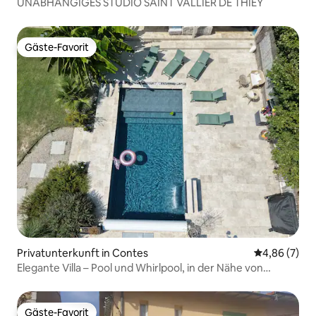
UNABHÄNGIGES STUDIO SAINT VALLIER DE THIEY
Gäste-Favorit
Gäste-Favorit
Privatunterkunft in Contes
Durchschnitt
4,86 (7)
Elegante Villa – Pool und Whirlpool, in der Nähe von
Nizza/Monaco
Gäste-Favorit