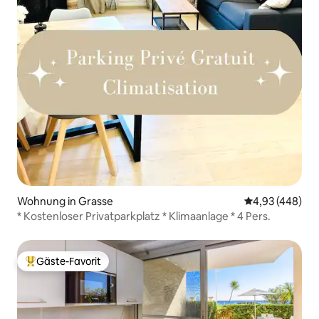
Wohnung in Grasse
Durchschnittli
4,93 (448)
* Kostenloser Privatparkplatz * Klimaanlage * 4 Pers.
Gäste-Favorit
Beliebter Gäste-Favorit.