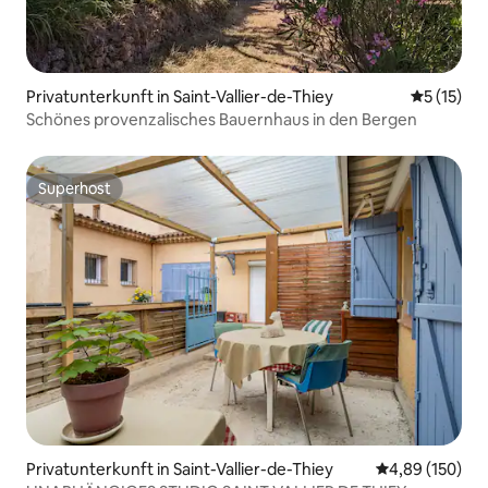
Privatunterkunft in Saint-Vallier-de-Thiey
Durchschn
5 (15)
Schönes provenzalisches Bauernhaus in den Bergen
Superhost
Superhost
Privatunterkunft in Saint-Vallier-de-Thiey
Durchschnittli
4,89 (150)