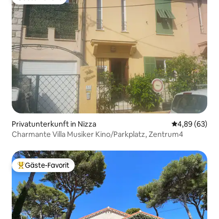
Gäste-Favorit
Privatunterkunft in Nizza
Durchschnittl
4,89 (63)
Charmante Villa Musiker Kino/Parkplatz, Zentrum4
Gäste-Favorit
Beliebter Gäste-Favorit.