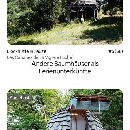
Blockhütte in Sauze
Durchschni
5 (68)
Les Cabanes de La Vigière (Eiche)
Andere Baumhäuser als
Ferienunterkünfte
Superhost
Superhost