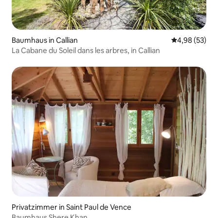
Baumhaus in Callian
Durchschnittl
4,98 (53)
La Cabane du Soleil dans les arbres, in Callian
Privatzimmer in Saint Paul de Vence
Baumhaus Shere Khan