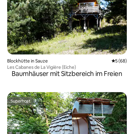
Blockhütte in Sauze
Durchschni
5 (68)
Les Cabanes de La Vigière (Eiche)
Baumhäuser mit Sitzbereich im Freien
Superhost
Superhost