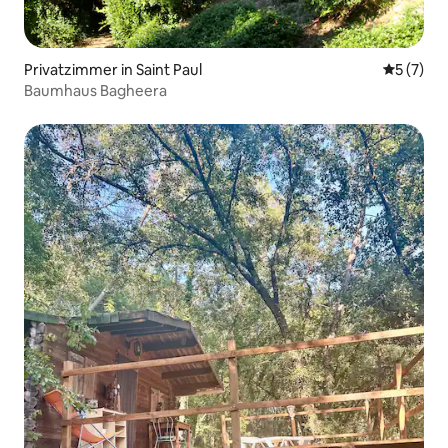
Privatzimmer in Saint Paul
Durchsch
5 (7)
Baumhaus Bagheera