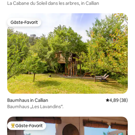
La Cabane du Soleil dans les arbres, in Callian
Gäste-Favorit
Gäste-Favorit
Baumhaus in Callian
Durchschnittl
4,89 (38)
Baumhaus „Les Lavandins“.
Gäste-Favorit
Beliebter Gäste-Favorit.