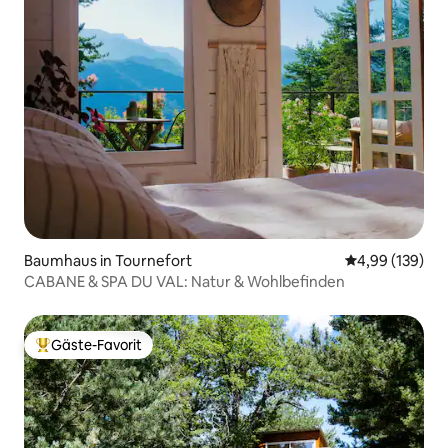
Baumhaus in Tournefort
Durchschnittli
4,99 (139)
CABANE & SPA DU VAL: Natur & Wohlbefinden
Gäste-Favorit
Beliebter Gäste-Favorit.