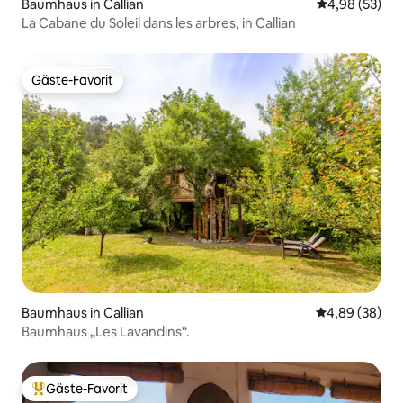
Baumhaus in Callian
Durchschnittl
4,98 (53)
La Cabane du Soleil dans les arbres, in Callian
Gäste-Favorit
Gäste-Favorit
Baumhaus in Callian
Durchschnittl
4,89 (38)
Baumhaus „Les Lavandins“.
Gäste-Favorit
Beliebter Gäste-Favorit.