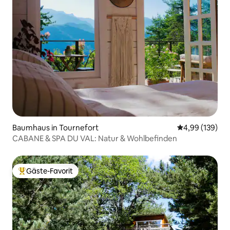
Baumhaus in Tournefort
Durchschnittli
4,99 (139)
CABANE & SPA DU VAL: Natur & Wohlbefinden
Gäste-Favorit
Beliebter Gäste-Favorit.