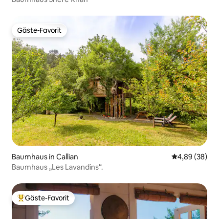
Gäste-Favorit
Gäste-Favorit
Baumhaus in Callian
Durchschnittl
4,89 (38)
Baumhaus „Les Lavandins“.
Gäste-Favorit
Beliebter Gäste-Favorit.