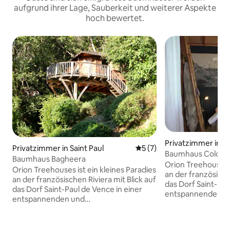
aufgrund ihrer Lage, Sauberkeit und weiterer Aspekte
hoch bewertet.
Privatzimmer in Sa
Privatzimmer in Saint Paul
Durchschnittliche Bewertu
5 (7)
ce
Baumhaus Colonel
Baumhaus Bagheera
Orion Treehouses i
Orion Treehouses ist ein kleines Paradies
an der französische
an der französischen Riviera mit Blick auf
das Dorf Saint-Pau
das Dorf Saint-Paul de Vence in einer
entspannenden Um
entspannenden und
eine kleine Welt fü
außergewöhnlichen Umgebung. Orion
Baumhausdorf um 
ist eine kleine Welt für sich, ein kleines
Baumhaus Colonel 
Baumhausdorf rund um einen