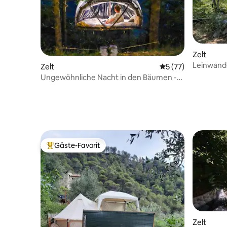
Zelt
Leinwand-
Zelt
Durchschnittliche 
5 (77)
der Rout
Ungewöhnliche Nacht in den Bäumen -
Soo les étoiles SPA
Gäste-Favorit
Beliebter Gäste-Favorit.
Zelt