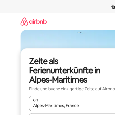
Zu
Inhalten
springen
Zelte als
Ferienunterkünfte in
Alpes-Maritimes
Finde und buche einzigartige Zelte auf Airbnb
Ort
Wenn Ergebnisse verfügbar sind, navigiere mit d