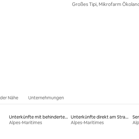
nack
Großes Tipi, Mikrofarm Ökolan
ertung: 4,97 von 5, 191 Bewertungen
 der Nähe
Unternehmungen
Unterkünfte mit behindertengerechtem Bett
Unterkünfte direkt am Strand
Se
Alpes-Maritimes
Alpes-Maritimes
Al