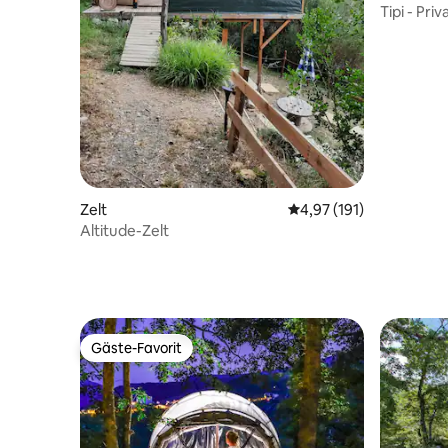
Tipi - Pri
Ruhig - S
Zelt
Durchschnittliche Bew
4,97 (191)
Altitude-Zelt
Gäste-Favorit
Gäste-Favorit