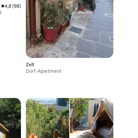
Durchschnittliche Bewertung: 4,8 von 5, 98 Bewertungen
4,8 (98)
d
Zelt
Dorf-Apartment