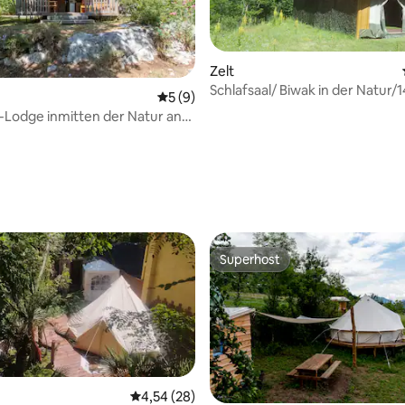
Zelt
Schlafsaal/ Biwak in der Natur/1
Durchschnittliche Bewertung: 5 von 5,
5 (9)
Personen
Lodge inmitten der Natur an
Bewertung: 5 von 5, 77 Bewertungen
e Napoléon
Superhost
Superhost
Durchschnittliche Bewertung: 4,54 von 5, 
4,54 (28)