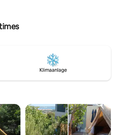
und
Code. - 15 Minuten von den Stränden
Ihrer
entfernt, ruhig Buchen Sie Gelassenheit!
OR-SPA
rung zu
itimes
Klimaanlage