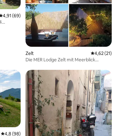
Durchschnittliche Bewertung: 4,91 von 5, 69 Bewertungen
4,91 (69)
4
 9 Bewertungen
Zelt
Durchschnittliche Be
4,62 (21)
Die MER Lodge Zelt mit Meerblick
Jacuzzi
28 Bewertungen
Durchschnittliche Bewertung: 4,8 von 5, 98 Bewertungen
4,8 (98)