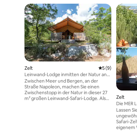
Zelt
Durchschnittliche
5 (9)
Leinwand-Lodge inmitten der Natur an
der Route Napoléon
Zwischen Meer und Bergen, an der
Straße Napoleon, machen Sie einen
Zwischenstopp in der Natur in dieser 27
Zelt
m² großen Leinwand-Safari-Lodge. Als
Die MER L
Paar, mit der Familie oder mit Freunden,
Jacuzzi
Lassen Sie
bereiten Sie sich auf das "Glamping" vor,
ungewöhn
den ungewöhnlichen
Safari-Ze
Luxuscampingplatz! Eine exotische und
eigenem W
einzigartige Erfahrung, die Sie mit Ihren
verführen. Befinden Sie sich auf 
Lieben teilen können. Das ganze