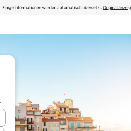
Einige Informationen wurden automatisch übersetzt. 
Original anzei
.
en Pfeiltasten nach oben und unten oder erkunde die Ergebnisse durc