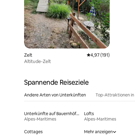
Ruhig - S
Zelt
Durchschnittliche Bew
4,97 (191)
Altitude-Zelt
Spannende Reiseziele
Andere Arten von Unterkünften
Top-Attraktionen in
Unterkünfte auf Bauernhöfen
Lofts
Alpes-Maritimes
Alpes-Maritimes
Cottages
Mehr anzeigen