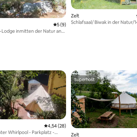
Zelt
Schlafsaal/ Biwak in der Natur/1
Durchschnittliche Bewertung: 5 von 5,
5 (9)
Personen
Lodge inmitten der Natur an
Bewertung: 5 von 5, 77 Bewertungen
e Napoléon
Superhost
Superhost
Durchschnittliche Bewertung: 4,54 von 5, 
4,54 (28)
vater Whirlpool - Parkplatz -
Zelt