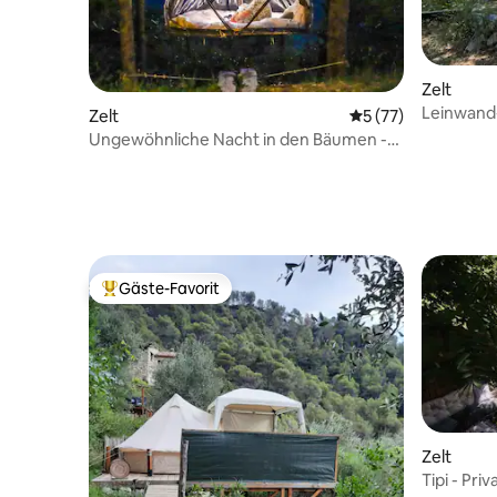
Zelt
Leinwand-
Zelt
Durchschnittliche 
5 (77)
der Rout
Ungewöhnliche Nacht in den Bäumen -
Soo les étoiles SPA
Gäste-Favorit
Beliebter Gäste-Favorit.
Zelt
Tipi - Pri