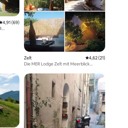
Durchschnittliche Bewertung: 4,91 von 5, 69 Bewertungen
4,91 (69)
4
 9 Bewertungen
Zelt
Durchschnittliche Be
4,62 (21)
Die MER Lodge Zelt mit Meerblick
Jacuzzi
28 Bewertungen