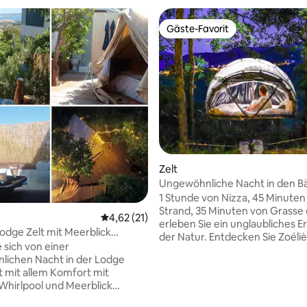
Gäste-Favorit
Gäste-Favorit
 Bewertung: 5 von 5, 9 Bewertungen
Zelt
Ungewöhnliche Nacht in den B
Soo les étoiles SPA
1 Stunde von Nizza, 45 Minute
Strand, 35 Minuten von Grasse 
Durchschnittliche Bewertung: 4,62 von 5, 
4,62 (21)
erleben Sie ein unglaubliches Er
odge Zelt mit Meerblick
der Natur. Entdecken Sie Zoéliè
 sich von einer
Luxus-Glamping. Sie schlafen in
lichen Nacht in der Lodge
transparenten Ultra-Komfort-B
lt mit allem Komfort mit
in den Bäumen hängt. Sie wer
hirlpool und Meerblick
mitten im Wald mit dem Gesan
einem
Vögel aufwachen. Im Preis inbegriffen