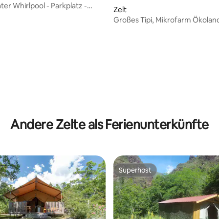
vater Whirlpool - Parkplatz -
Zelt
nack
Großes Tipi, Mikrofarm Ökolan
ertung: 4,97 von 5, 191 Bewertungen
Andere Zelte als Ferienunterkünfte
Superhost
Superhost