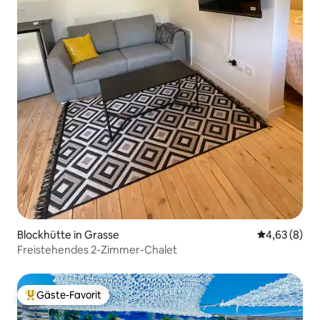
Blockhütte in Grasse
Durchschnitt
4,63 (8)
Freistehendes 2-Zimmer-Chalet
Gäste-Favorit
Beliebter Gäste-Favorit.