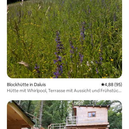
Blockhütte in Daluis
Durchschnittl
4,88 (95)
Hütte mit Whirlpool, Terrasse mit Aussicht und Frühstück
inbegriffen