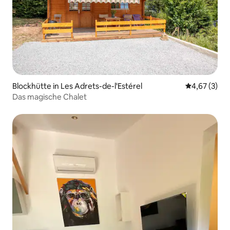
Blockhütte in Les Adrets-de-l'Estérel
Durchschnit
4,67 (3)
Das magische Chalet