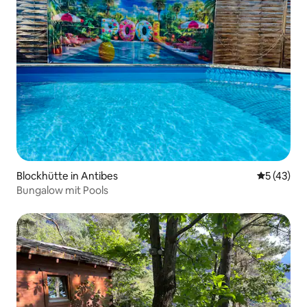
Blockhütte in Antibes
Durchschn
5 (43)
Bungalow mit Pools