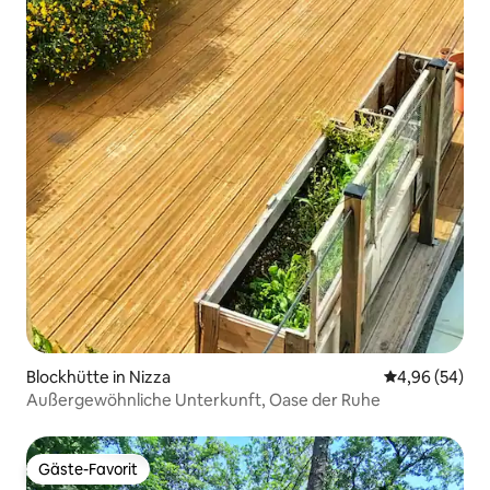
Blockhütte in Nizza
Durchschnittl
4,96 (54)
Außergewöhnliche Unterkunft, Oase der Ruhe
Gäste-Favorit
Gäste-Favorit