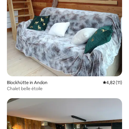
Blockhütte in Andon
Durchschnitt
4,82 (11)
Chalet belle étoile