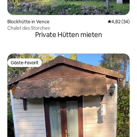
Blockhütte in Vence
Durchschnittl
4,82 (34)
Chalet des Storches
Private Hütten mieten
Gäste-Favorit
Gäste-Favorit