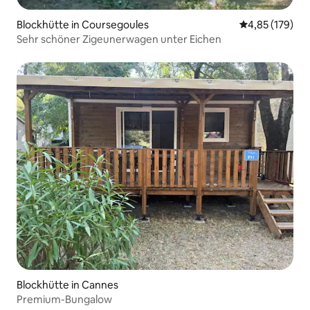
Blockhütte in Coursegoules
Durchschnittl
4,85 (179)
Sehr schöner Zigeunerwagen unter Eichen
Blockhütte in Cannes
Premium-Bungalow