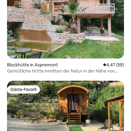
Blockhütte in Aspremont
Durchschnittl
4,47 (59)
Gemütliche Hütte inmitten der Natur in der Nähe von
Nizza
Gäste-Favorit
Gäste-Favorit