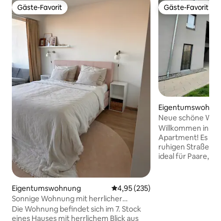
Gäste-Favorit
Gäste-Favorit
Gäste-Favorit
Gäste-Favorit
Eigentumswohnu
Neue schöne Woh
Zentrum/Parkplat
Willkommen in u
Apartment! Es befi
ruhigen Straße im
ideal für Paare, G
Familien mit Kind
verfügt über ein 
Doppelbett, ein 
Eigentumswohnung
Durchschnittliche Bewertung: 4
4,95 (235)
Schlafsofa, eine v
Sonnige Wohnung mit herrlicher
Küche und ein mo
Aussicht
Die Wohnung befindet sich im 7. Stock
Kostenloses WLAN
eines Hauses mit herrlichem Blick aus