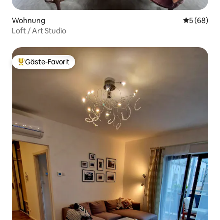
Wohnung
Durchschni
5 (68)
Loft / Art Studio
Gäste-Favorit
Beliebter Gäste-Favorit.