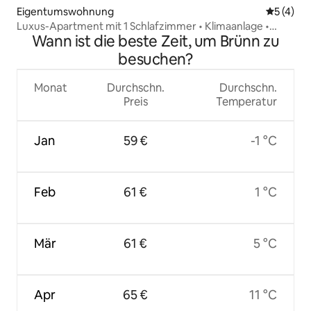
Eigentumswohnung
Durchsch
5 (4)
Luxus-Apartment mit 1 Schlafzimmer • Klimaanlage •
Wann ist die beste Zeit, um Brünn zu
Terrasse • 15 Minuten zum Zentrum
besuchen?
Monat
Durchschn.
Durchschn.
Preis
Temperatur
Jan
59 €
-1 °C
Feb
61 €
1 °C
Mär
61 €
5 °C
Apr
65 €
11 °C