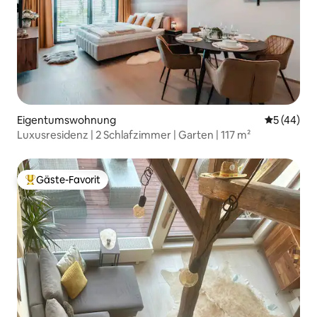
Eigentumswohnung
Durchschni
5 (44)
Luxusresidenz | 2 Schlafzimmer | Garten | 117 m²
Gäste-Favorit
Beliebter Gäste-Favorit.