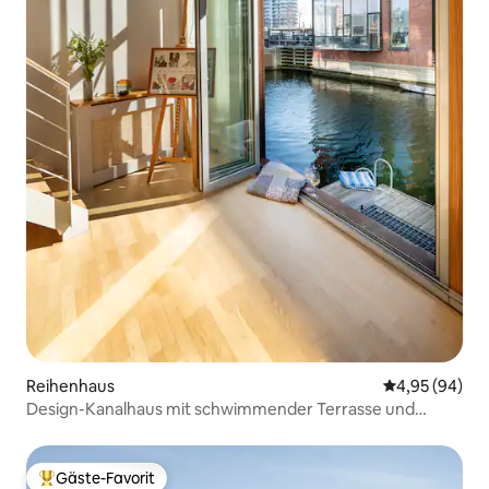
Reihenhaus
Durchschnittl
4,95 (94)
Design-Kanalhaus mit schwimmender Terrasse und
Parkplatz
Gäste-Favorit
Beliebter Gäste-Favorit.