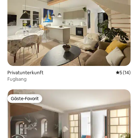
Privatunterkunft
Durchschn
5 (14)
Fuglsang
Gäste-Favorit
Gäste-Favorit