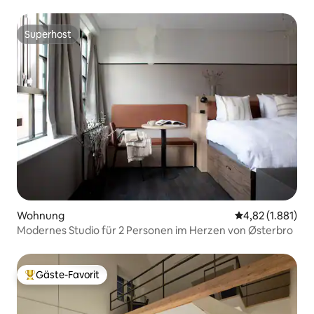
Personen
Superhost
Superhost
Wohnung
Durchschnittlic
4,82 (1.881)
Modernes Studio für 2 Personen im Herzen von Østerbro
Gäste-Favorit
Beliebter Gäste-Favorit.