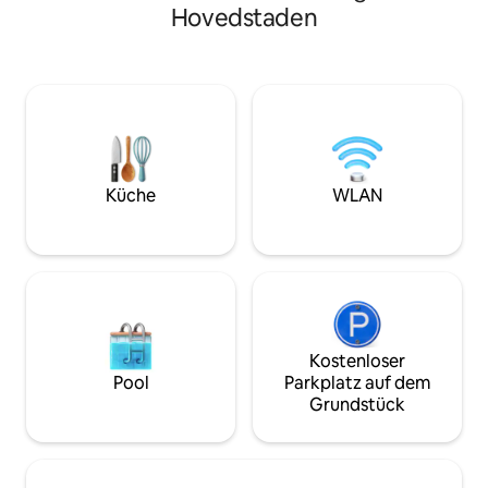
einen ruhigen Moment mit einem Buch
Hovedstaden
Eingebettet in d
oder ein Picknick. Nach einem Tag, an
Landschaft von Mø
dem du die reiche Kultur und ikonischen
Refugium einen wir
Sehenswürdigkeiten der Stadt
Kurzurlaub. Origi
erkundest, entspanne dich mit einem
eklektisches Deko
langen Bad in der Badewanne dieser
inspirierende und
stilvollen Wohnung in einem
Atmosphäre. Jede 
wunderschön erhaltenen Gebäude aus
schicke und denn
dem Jahr 1844, in dem Geschichte auf
Genieße den Panor
modernen Komfort trifft.
Küche
WLAN
malerische Landsc
aus jedem Zimmer
Kostenloser
Pool
Parkplatz auf dem
Grundstück