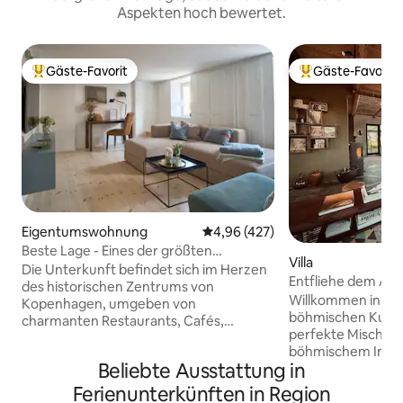
Aspekten hoch bewertet.
Gäste-Favorit
Gäste-Favorit
Beliebter Gäste-Favorit.
Beliebter Gäste-F
Eigentumswohnung
Durchschnittliche Bewertung: 4
4,96 (427)
Beste Lage - Eines der größten
Villa
Badezimmer von CPH
Die Unterkunft befindet sich im Herzen
Entfliehe dem Allt
des historischen Zentrums von
luxuriösem Bohèm
Willkommen in un
Kopenhagen, umgeben von
böhmischen Kunsthaus. E
charmanten Restaurants, Cafés,
perfekte Mischung
lebhaften Bars und einzigartigen
böhmischem Inse
Geschäften. Gleich um die Ecke liegen
Beliebte Ausstattung in
skandinavischem 
die schönen Burggärten Rosenborg –
einzigartigen Haus
perfekt für einen morgendlichen Lauf,
Ferienunterkünften in Region
Designfirma Nors