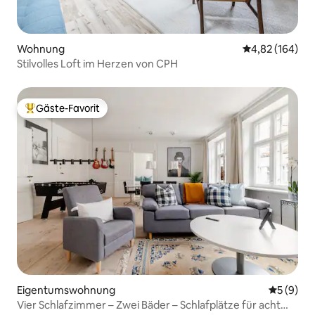
Wohnung
Durchschnittli
4,82 (164)
Stilvolles Loft im Herzen von CPH
Gäste-Favorit
Beliebter Gäste-Favorit.
Eigentumswohnung
Durchschn
5 (9)
Vier Schlafzimmer – Zwei Bäder – Schlafplätze für acht