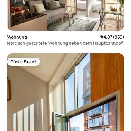
Wohnung
Durchschnittli
4,87 (869)
Nordisch gestaltete Wohnung neben dem Hauptbahnhof
Gäste-Favorit
Gäste-Favorit