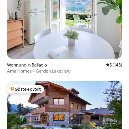
Wohnung in Bellagio
Durchschni
5 (145)
Ama Homes – Garden Lakeview
Gäste-Favorit
Beliebter Gäste-Favorit.