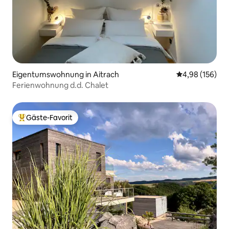
Eigentumswohnung in Aitrach
Durchschnittli
4,98 (156)
Ferienwohnung d.d. Chalet
Gäste-Favorit
Beliebter Gäste-Favorit.