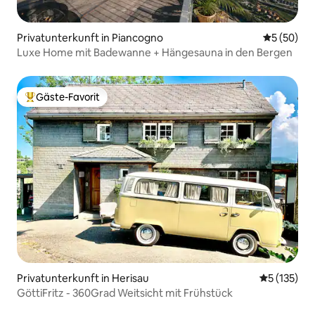
Privatunterkunft in Piancogno
Durchschni
5 (50)
Luxe Home mit Badewanne + Hängesauna in den Bergen
Gäste-Favorit
Beliebter Gäste-Favorit.
Privatunterkunft in Herisau
Durchschni
5 (135)
GöttiFritz - 360Grad Weitsicht mit Frühstück