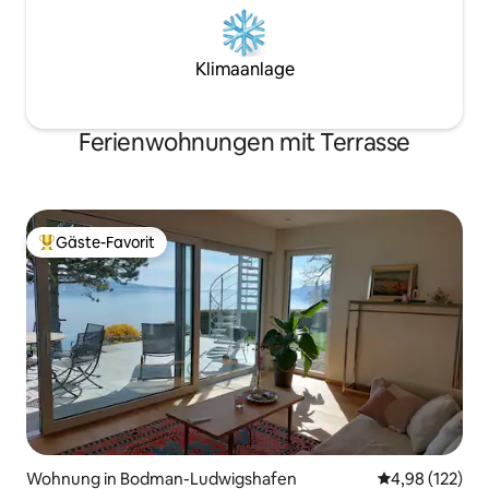
Klimaanlage
Ferienwohnungen mit Terrasse
Gäste-Favorit
Beliebter Gäste-Favorit.
Wohnung in Bodman-Ludwigshafen
Durchschnittl
4,98 (122)