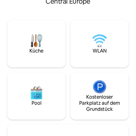
Central Europe
Whirlpool, finnisc
angeln, die Flusswelt voller Fische
die Alpen. 🛏️ King-Suite mit eigenem
beobachten oder das Paddleboard
Bad, 📺 Smart-TV 75
ausprobieren. Das Hausboot ist mit
Memory, 🍷 Haus
einem Doppelbett und einem
kleiner Weinkeller
Kinderbett für kleine Babys
Panoramaterrasse
ausgestattet. Bereiten Sie Ihr
❤️ Ideal für Jubil
Verkostungserlebnis in einer voll
Kurzurlaube und W
ausgestatteten Küche vor. Nach einem
Wochenenden in e
langen Tag können Sie sich am Kamin
Küche
WLAN
Dorf, an das man s
entspannen. Sie sitzen auf der Terrasse
und beobachten die Ruhe der
Wasseroberfläche. Parkplatz direkt am
Hausboot.
Kostenloser
Pool
Parkplatz auf dem
Grundstück