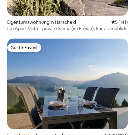
Eigentumswohnung in Harscheid
Durchschni
5 (141)
LuxApart Vista – private Sauna (im Freien), Panoramablick
Gäste-Favorit
Gäste-Favorit