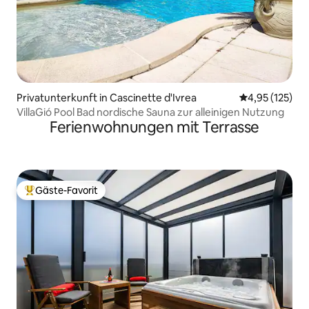
Privatunterkunft in Cascinette d'Ivrea
Durchschnittl
4,95 (125)
VillaGió Pool Bad nordische Sauna zur alleinigen Nutzung
Ferienwohnungen mit Terrasse
Gäste-Favorit
Beliebter Gäste-Favorit.