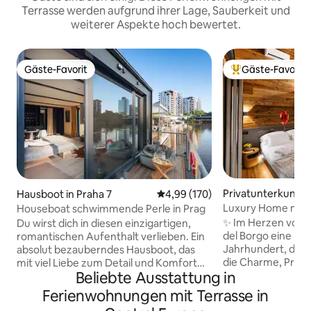
Terrasse werden aufgrund ihrer Lage, Sauberkeit und
weiterer Aspekte hoch bewertet.
Gäste-Favorit
Gäste-Favorit
Gäste-Favorit
Beliebter Gäste-F
Privatunterkunft i
Hausboot in Praha 7
Durchschnittliche Bewertung: 4
4,99 (170)
Luxury Home mit J
Houseboat schwimmende Perle in Prag
SPA + Alpenblick
✨ Im Herzen von B
Du wirst dich in diesen einzigartigen,
del Borgo eine Re
romantischen Aufenthalt verlieben. Ein
Jahrhundert, die f
absolut bezauberndes Hausboot, das
die Charme, Priva
mit viel Liebe zum Detail und Komfort
Beliebte Ausstattung in
Wohlbefinden such
gebaut wurde. Du wirst einen
Holz und Design be
unvergesslichen Aufenthalt erleben und
Ferienwohnungen mit Terrasse in
dich allein reservi
nicht mehr weg wollen. Du kannst