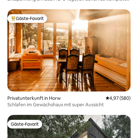
abschaltest
Gäste-Favorit
Beliebter Gäste-Favorit.
Privatunterkunft in Horw
Durchschnittli
4,97 (580)
Schlafen im Gewächshaus mit super Aussicht
Gäste-Favorit
Gäste-Favorit