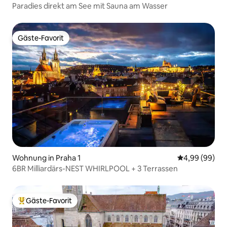
Paradies direkt am See mit Sauna am Wasser
Gäste-Favorit
Gäste-Favorit
Wohnung in Praha 1
Durchschnittl
4,99 (99)
6BR Milliardärs-NEST WHIRLPOOL + 3 Terrassen
Gäste-Favorit
Beliebter Gäste-Favorit.